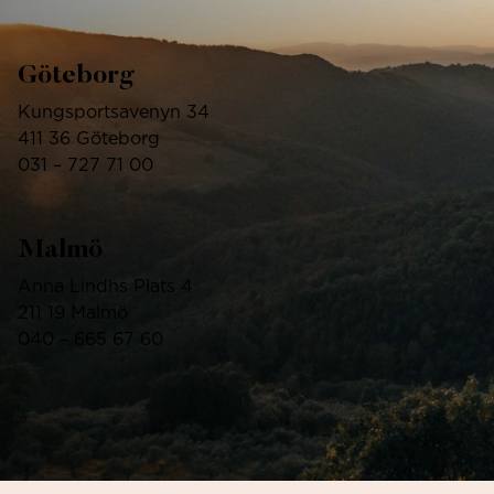
Göteborg
Kungsportsavenyn 34
411 36 Göteborg
031 – 727 71 00
Malmö
Anna Lindhs Plats 4
211 19 Malmö
040 – 665 67 60