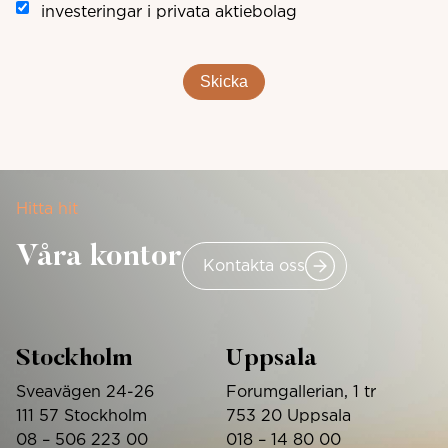
investeringar i privata aktiebolag
Skicka
Hitta hit
Våra kontor
Kontakta oss
Stockholm
Uppsala
Sveavägen 24-26
Forumgallerian, 1 tr
111 57 Stockholm
753 20 Uppsala
08 – 506 223 00
018 – 14 80 00