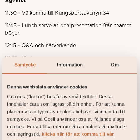
Agenda:
11:30 - Välkomna till
Kungsportsavenyn 34
11:45 - Lunch serveras och presentation från teamet
börjar
12:15 - Q&A och nätverkande
13:00 - Slut
Samtycke
Information
Om
Efter presentationen har du möjlighet att diskutera
vidare med våra förvaltare och andra deltagare.
Denna webbplats använder cookies
Cookies ("kakor") består av små textfiler. Dessa
Antalet platser är begränsat, så säkra din plats
innehåller data som lagras på din enhet. För att kunna
genom att anmäla dig på nedan formulär.
placera vissa typer av cookies behöver vi inhämta ditt
samtycke. Vi på Coeli använder oss av följande slags
Varmt välkommen!
cookies. För att läsa mer om vilka cookies vi använder
och lagringstid,
klicka här för att komma till vår