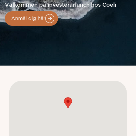
Välkommen på investerarlunch hos Coeli
Anmäl dig här