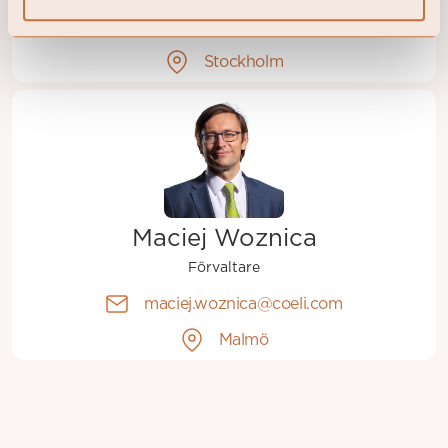
gustav.fransson@coeli.se
Stockholm
Maciej Woznica
Förvaltare
maciej.woznica@coeli.com
Malmö