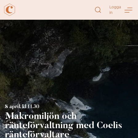
Logga
in
Direkt
till
sidans
innehåll
8 april, kl 11.30
Makromiljön och
ränteförvaltning med Coelis
ränteförvaltare