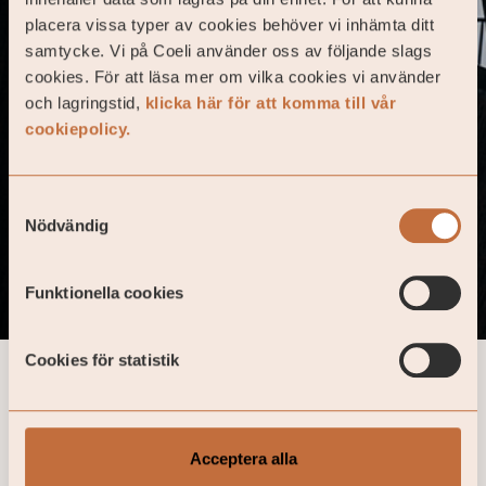
031 – 727 71 00
+46 8 50 27 26 00
placera vissa typer av cookies behöver vi inhämta ditt
samtycke. Vi på Coeli använder oss av följande slags
Öppet tisdagar och
cookies. För att läsa mer om vilka cookies vi använder
torsdagar
Malmö
och lagringstid,
klicka här för att komma till vår
kl. 09:00-12:00
cookiepolicy.
Anna Lindhs Plats 4
211 19 Malmö
040 – 665 67 60
Samtyckesval
Nödvändig
Funktionella cookies
Cookies för statistik
Aktuellt
Senaste nytt inom
Acceptera alla