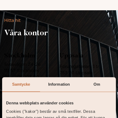
Hitta hit
Våra kontor
Stockholm
Uppsala
Sveavägen 24-26
Forumgallerian, 1 tr
111 57 Stockholm
753 20 Uppsala
08 – 506 223 00
018 – 14 80 00
Samtycke
Information
Om
Göteborg
Frågor om
Denna webbplats använder cookies
sparkonto?
Kungsportsavenyn 34
Cookies ("kakor") består av små textfiler. Dessa
411 36 Göteborg
Kontakta oss på
innehåller data som lagras på din enhet. För att kunna