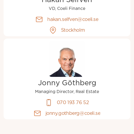
Håkan Selfvén
VD, Coeli Finance
hakan.selfven@coeli.se
Stockholm
Jonny Göthberg
Managing Director, Real Estate
070 193 76 52
jonny.gothberg@coeli.se