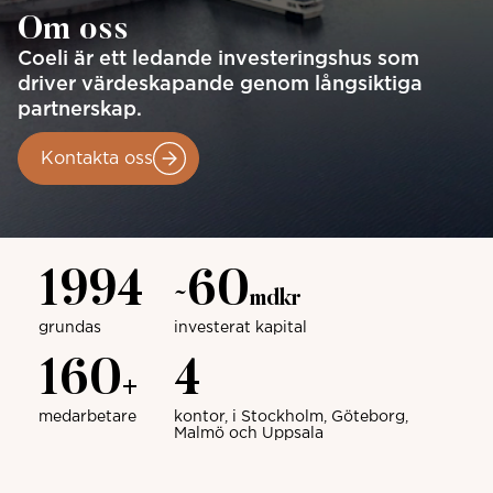
Om oss
Coeli är ett ledande investeringshus som
driver värdeskapande genom långsiktiga
partnerskap.
Kontakta oss
1994
60
~
mdkr
grundas
investerat kapital
160
4
+
medarbetare
kontor, i Stockholm, Göteborg,
Malmö och Uppsala