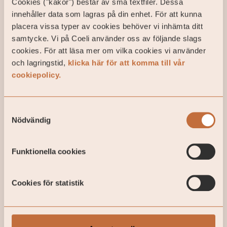
långsiktig plan som inkluderar samtliga finansiella
Cookies ("kakor") består av små textfiler. Dessa
aspekter för att generera värden för våra kunder.
innehåller data som lagras på din enhet. För att kunna
placera vissa typer av cookies behöver vi inhämta ditt
samtycke. Vi på Coeli använder oss av följande slags
cookies. För att läsa mer om vilka cookies vi använder
Vårt uppdrag
och lagringstid,
klicka här för att komma till vår
cookiepolicy.
Leverera stark avkastning i
Samtyckesval
våra kunders portföljer
Nödvändig
Vår målsättning är att över tid leverera stark
Funktionella cookies
avkastning och prestera bättre än
marknaden genom aktiv förvaltning och
Cookies för statistik
diversifiering mellan flera olika
konkurrenskraftiga investeringsslag och
strategier.