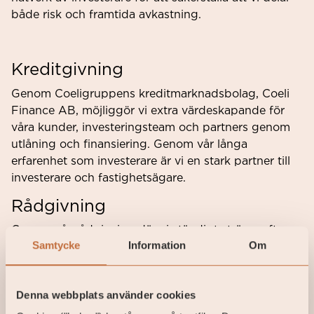
både risk och framtida avkastning.
Kreditgivning
Genom Coeligruppens kreditmarknadsbolag, Coeli
Finance AB, möjliggör vi extra värdeskapande för
våra kunder, investeringsteam och partners genom
utlåning och finansiering. Genom vår långa
erfarenhet som investerare är vi en stark partner till
investerare och fastighetsägare.
Rådgivning
Genom vår rådgivning där vi ständigt strävar efter
Samtycke
Information
Om
att vara i framkant så arbetar våra experter med att
ge aktiva, goda och tydliga råd för att förvalta
förmögenheter över generationer. Individen är alltid i
Denna webbplats använder cookies
fokus och utifrån behov så säkerställer vi en