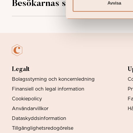
Besökarnas samtycke
Avvisa
Legalt
U
Bolagsstyrning och koncernledning
Co
Finansiell och legal information
Pr
Cookiepolicy
Fa
Användarvillkor
Hå
Dataskyddsinformation
Tillgänglighetsredogörelse