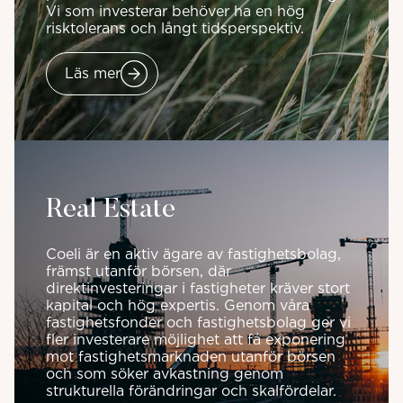
Vi som investerar behöver ha en hög
risktolerans och långt tidsperspektiv.
Läs mer
Real Estate
Coeli är en aktiv ägare av fastighetsbolag,
främst utanför börsen, där
direktinvesteringar i fastigheter kräver stort
kapital och hög expertis. Genom våra
fastighetsfonder och fastighetsbolag ger vi
fler investerare möjlighet att få exponering
mot fastighetsmarknaden utanför börsen
och som söker avkastning genom
strukturella förändringar och skalfördelar.