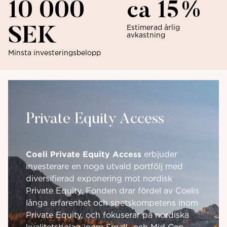
10 000
ca 15%
Estimerad årlig
SEK
avkastning
Minsta investeringsbelopp
Private Equity Access
Coeli Private Equity Access
erbjuder
investerare en noga utvald portfölj med
diversifierad exponering mot nordisk
Private Equity. Fonden drar fördel av Coelis
långa erfarenhet och spetskompetens inom
Private Equity, och fokuserar på nordiska