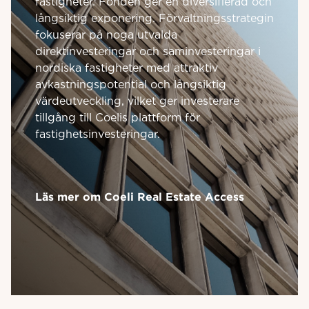
fastigheter. Fonden ger en diversifierad och
långsiktig exponering. Förvaltningsstrategin
fokuserar på noga utvalda
direktinvesteringar och saminvesteringar i
nordiska fastigheter med attraktiv
avkastningspotential och långsiktig
värdeutveckling, vilket ger investerare
tillgång till Coelis plattform för
fastighetsinvesteringar.
Läs mer om Coeli Real Estate Access