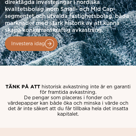
direktägda investeringar i nordiska
kvalitetsbolag inom Small- och Mid Cap-
segmentet och utvalda fastighetsbolag, båda
marknader med stark historik av att kunna
skapa konkurrenskraftig avkastning.
Investera idag
TÄNK PÅ ATT
historisk avkastning inte är en garanti
för framtida avkastning.
De pengar som placeras i fonder och
värdepapper kan både öka och minska i värde och
det är inte säkert att du får tillbaka hela det insatta
kapitalet.