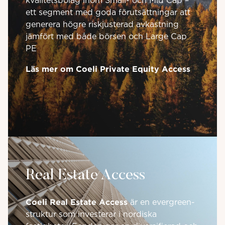
kvalitetsbolag inom Small- och Mid Cap –
ett segment med goda förutsättningar att
generera högre riskjusterad avkastning
jämfört med både börsen och Large Cap
PE
Läs mer om Coeli Private Equity Access
Real Estate Access
Coeli Real Estate Access
är en evergreen-
struktur som investerar i nordiska