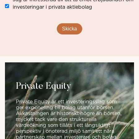
investeringar i privata aktiebolag
Skicka
Private Equity
Private Equity är ett investeringsslag som
ger exponering till bolag utanför börsen.
Avkastningen är historiskt högre än börsen,
mycket tack vare den strukturella
värdeökning som tillåts i ett långsiktigt
perspektiv i onoterad miljö samt ett nära
partnerskap mellan investerare och bolag.