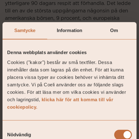
ytterligare 90 dagars respit att förhandla. Det ledde
till en av de största uppgångarna någonsin på den
amerikanska börsen, 9 procent, och europeiska
index följde efter nästkommande dag och steg med
Samtycke
Information
Om
cirka 5 procent.
USA:s ledning påminner om ett oligarkiskt styre och
Denna webbplats använder cookies
vi kan tycka det är minst sagt patetiskt att samma
gäng som donerat pengar till Trump och som stod i
Cookies ("kakor") består av små textfiler. Dessa
givakt i samband med hans installationsdag, nervöst
innehåller data som lagras på din enhet. För att kunna
började påpekade hur mycket deras aktier sjunkit
placera vissa typer av cookies behöver vi inhämta ditt
och att något borde göras, vilket såklart bidrog till
samtycke. Vi på Coeli använder oss av följande slags
kapitulationen den 9 april. Det var detta ni bugade
cookies. För att läsa mer om vilka cookies vi använder
för den 20 januari. Se klipp nedan med professor
och lagringstid,
klicka här för att komma till vår
Jeff Sachs från Colombia universitet och hans syn på
cookiepolicy.
den nu förda politiken.
Länk till klipp på X.
Samtyckesval
Nödvändig