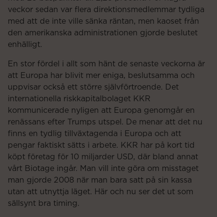
veckor sedan var flera direktionsmedlemmar tydliga
med att de inte ville sänka räntan, men kaoset från
den amerikanska administrationen gjorde beslutet
enhälligt.
En stor fördel i allt som hänt de senaste veckorna är
att Europa har blivit mer eniga, beslutsamma och
uppvisar också ett större självförtroende. Det
internationella riskkapitalbolaget KKR
kommunicerade nyligen att Europa genomgår en
renässans efter Trumps utspel. De menar att det nu
finns en tydlig tillväxtagenda i Europa och att
pengar faktiskt sätts i arbete. KKR har på kort tid
köpt företag för 10 miljarder USD, där bland annat
vårt Biotage ingår. Man vill inte göra om misstaget
man gjorde 2008 när man bara satt på sin kassa
utan att utnyttja läget. Här och nu ser det ut som
sällsynt bra timing.