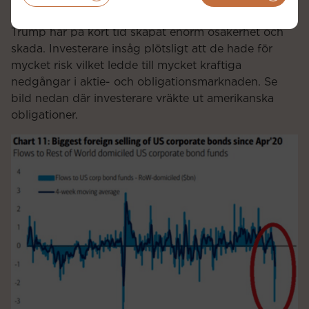
Källa: Bloomberg
Trump har på kort tid skapat enorm osäkerhet och
skada. Investerare insåg plötsligt att de hade för
mycket risk vilket ledde till mycket kraftiga
nedgångar i aktie- och obligationsmarknaden. Se
bild nedan där investerare vräkte ut amerikanska
obligationer.