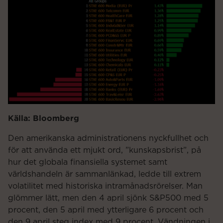
Källa: Bloomberg
Den amerikanska administrationens nyckfullhet och
för att använda ett mjukt ord, ”kunskapsbrist”, på
hur det globala finansiella systemet samt
världshandeln är sammanlänkad, ledde till extrem
volatilitet med historiska intramånadsrörelser. Man
glömmer lätt, men den 4 april sjönk S&P500 med 5
procent, den 5 april med ytterligare 6 procent och
den 9 april steg index med 9 procent. Vändningen i