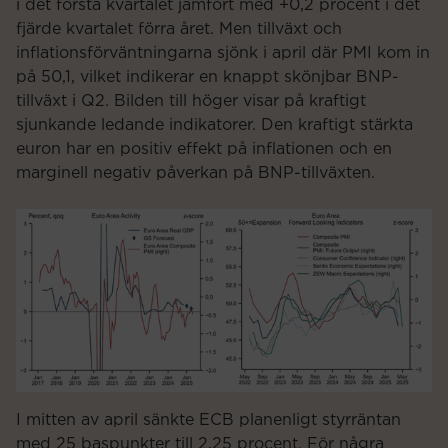
i det första kvartalet jämfört med +0,2 procent i det
fjärde kvartalet förra året. Men tillväxt och
inflationsförväntningarna sjönk i april där PMI kom in
på 50,1, vilket indikerar en knappt skönjbar BNP-
tillväxt i Q2. Bilden till höger visar på kraftigt
sjunkande ledande indikatorer. Den kraftigt stärkta
euron har en positiv effekt på inflationen och en
marginell negativ påverkan på BNP-tillväxten.
I mitten av april sänkte ECB planenligt styrräntan
med 25 baspunkter till 2,25 procent. För några