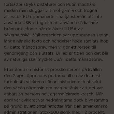
fortsätter stryka diktaturer och Putin medhårs
medan man sluggar vilt mot gamla och trogna
allierade. EU uppmanade sina tjänstemän att inte
använda USB-uttag och att använda så kallade
brännartelefoner när de åker till USA av
säkerhetsskäl. Valborgselden var uppbrunnen sedan
länge när alla fakta och händelser hade samlats ihop
till detta månadsbrev, men vi gör ett försök till
genomgång och slutsats. Ur led är tiden och det blir
av naturliga skäl mycket USA i detta månadsbrev.
Efter ännu en historisk presskonferens på kvällen
den 2 april öppnades portarna till en av de mest
turbulenta veckorna i finanshistorien och absolut
den värsta någonsin om man betänker att det var
enbart en persons helt egensnickrade krasch. När
april var avklarat var nedgångarna dock blygsamma
på grund av ett antal reträtter från den amerikanska
administrationen. Stoxx600 sjönk med 1,2 procent,