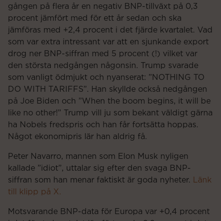
gången på flera år en negativ BNP-tillväxt på 0,3
procent jämfört med för ett år sedan och ska
jämföras med +2,4 procent i det fjärde kvartalet. Vad
som var extra intressant var att en sjunkande export
drog ner BNP-siffran med 5 procent (!) vilket var
den största nedgången någonsin. Trump svarade
som vanligt ödmjukt och nyanserat: ”NOTHING TO
DO WITH TARIFFS”. Han skyllde också nedgången
på Joe Biden och ”When the boom begins, it will be
like no other!” Trump vill ju som bekant väldigt gärna
ha Nobels fredspris och han får fortsätta hoppas.
Något ekonomipris lär han aldrig få.
Peter Navarro, mannen som Elon Musk nyligen
kallade ”idiot”, uttalar sig efter den svaga BNP-
siffran som han menar faktiskt är goda nyheter.
Länk
till klipp på X.
Motsvarande BNP-data för Europa var +0,4 procent