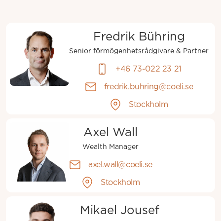
Fredrik Bühring
Senior förmögenhetsrådgivare & Partner
+46 73-022 23 21
fredrik.buhring@coeli.se
Stockholm
Axel Wall
Wealth Manager
axel.wall@coeli.se
Stockholm
Mikael Jousef