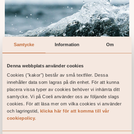
Samtycke
Information
Om
Denna webbplats använder cookies
Danska Polaris investerar i IT-
Cookies ("kakor") består av små textfiler. Dessa
konsulten 7N
innehåller data som lagras på din enhet. För att kunna
placera vissa typer av cookies behöver vi inhämta ditt
7N är ett danskt konsultföretag som
specialiserar sig på att erbjuda expertis inom IT
samtycke. Vi på Coeli använder oss av följande slags
och digital transformation. Företaget fokuserar
cookies. För att läsa mer om vilka cookies vi använder
på ...
och lagringstid,
klicka här för att komma till vår
28 / 10 / 2024
cookiepolicy.