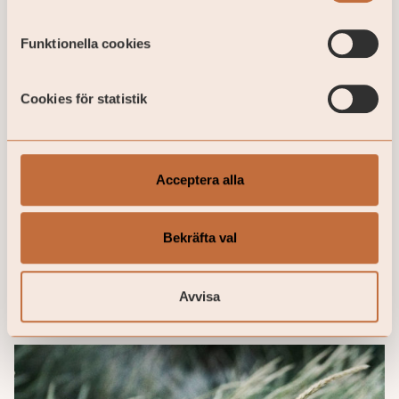
Funktionella cookies
Cookies för statistik
Acceptera alla
Intera investerar i svenska
mjukvarubolaget Halon Security
Bekräfta val
Halon Security är en global ledare när det
kommer till mjukvara för email infrastruktur:
Halon hjälper företag att hantera och ...
Avvisa
14 / 10 / 2024