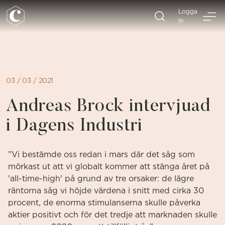
Direkt
Logga
till
in
sidans
innehåll
03 / 03 / 2021
Andreas Brock intervjuad
i Dagens Industri
”Vi bestämde oss redan i mars där det såg som
mörkast ut att vi globalt kommer att stänga året på
'all-time-high' på grund av tre orsaker: de lägre
räntorna såg vi höjde värdena i snitt med cirka 30
procent, de enorma stimulanserna skulle påverka
aktier positivt och för det tredje att marknaden skulle