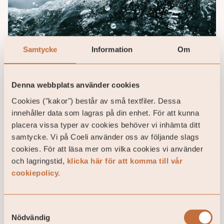
Samtycke
Information
Om
Danska Polaris investerar i IT-
konsulten 7N
Denna webbplats använder cookies
Cookies ("kakor") består av små textfiler. Dessa
7N är ett danskt konsultföretag som
specialiserar sig på att erbjuda expertis inom IT
innehåller data som lagras på din enhet. För att kunna
och digital transformation. Företaget fokuserar
placera vissa typer av cookies behöver vi inhämta ditt
på ...
samtycke. Vi på Coeli använder oss av följande slags
28 / 10 / 2024
cookies. För att läsa mer om vilka cookies vi använder
och lagringstid,
klicka här för att komma till vår
cookiepolicy.
Samtyckesval
Nödvändig