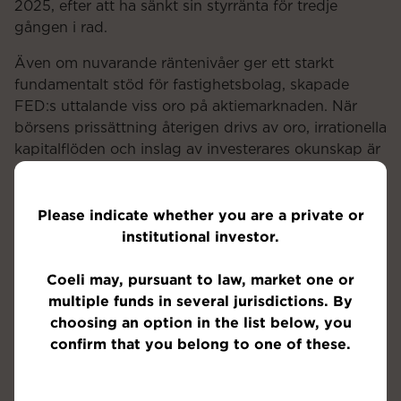
2025, efter att ha sänkt sin styrränta för tredje
gången i rad.
Även om nuvarande räntenivåer ger ett starkt
fundamentalt stöd för fastighetsbolag, skapade
FED:s uttalande viss oro på aktiemarknaden. När
börsens prissättning återigen drivs av oro, irrationella
kapitalflöden och inslag av investerares okunskap är
det viktigt att ta ett steg tillbaka och skaffa sig ett
bredare perspektiv för att identifiera de stora
Please indicate whether you are a private or
trenderna. Det är dessa trender som i slutändan
institutional investor.
driver stark avkastning för oss investerare.
Att aktiekurser reagerar direkt negativt på stigande
Coeli may, pursuant to law, market one or
marknadsräntor är ett återkommande fenomen. Men
multiple funds in several jurisdictions. By
så länge inflation och räntor justeras upp successivt
choosing an option in the list below, you
utgör det inget hot mot fastighetsbolagens förmåga
confirm that you belong to one of these.
att generera både ökande kassaflöden och värden.
Tvärtom – fastigheters attraktionskraft ligger i
skyddet mot inflation, som möjliggörs genom KPI-