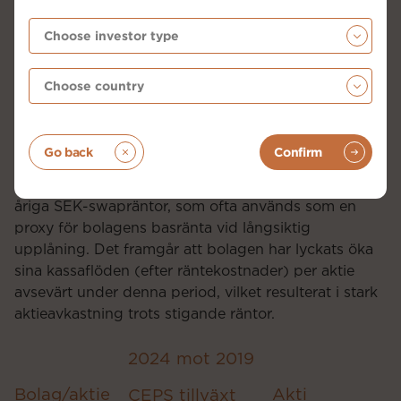
indexerade hyresintäkter och ofta långfristiga
räntebindningar.
Tabellerna nedan illustrerar tydligt
fastighetsbolagens motståndskraft mot stigande
räntor. Vi har sammanställt data över flera bolags
fundamentala utveckling och aktieavkastning från
Go back
Confirm
september 2019 till slutet av 2024, en period med
betydande ränteuppgångar. Tabellerna innehåller 10-
åriga SEK-swapräntor, som ofta används som en
proxy för bolagens basränta vid långsiktig
upplåning. Det framgår att bolagen har lyckats öka
sina kassaflöden (efter räntekostnader) per aktie
avsevärt under denna period, vilket resulterat i stark
aktieavkastning trots stigande räntor.
2024 mot 2019
Bolag/aktie
Aktieavkastnin
CEPS tillväxt