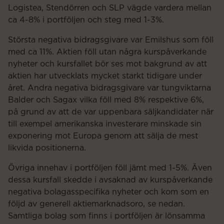
Logistea, Stendörren och SLP vägde vardera mellan
ca 4-8% i portföljen och steg med 1-3%.
Största negativa bidragsgivare var Emilshus som föll
med ca 11%. Aktien föll utan några kurspåverkande
nyheter och kursfallet bör ses mot bakgrund av att
aktien har utvecklats mycket starkt tidigare under
året. Andra negativa bidragsgivare var tungviktarna
Balder och Sagax vilka föll med 8% respektive 6%,
på grund av att de var uppenbara säljkandidater när
till exempel amerikanska investerare minskade sin
exponering mot Europa genom att sälja de mest
likvida positionerna.
Övriga innehav i portföljen föll jämt med 1-5%. Även
dessa kursfall skedde i avsaknad av kurspåverkande
negativa bolagasspecifika nyheter och kom som en
följd av generell aktiemarknadsoro, se nedan.
Samtliga bolag som finns i portföljen är lönsamma