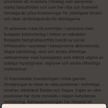
prioriterar att investera i företag som genererar
starka kassaflöden och som har vilja och finansiell
förmåga att göra investeringar för ytterligare tillväxt
och ökat värdeskapande för aktieägarna.
Vi adderade Intea till portföljen i samband med
bolagets börsnotering i mitten av månaden.
Bolagets fastighetsportfölj består av social
infrastruktur uppdelad i kategorierna rättsväsende,
högre utbildning, vård och andra offentliga
verksamheter med hyresgäster som främst utgörs av
statliga myndigheter, regioner och andra offentliga
institutioner.
Vi finansierade investeringen i Intea genom
försäljningar av delar av våra positioner i befintliga
innehav, däribland Balder och Sagax. Ingen av våra
positioner har dock minskats i någon betydande
omfattning. Aktieexponeringen har minskat till
motsvarande ca 115% av fondens underliggande