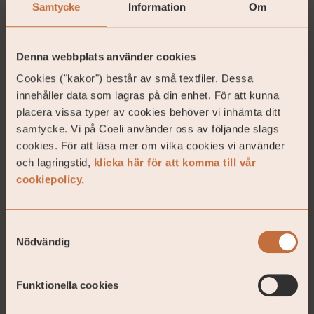
Samtycke
Information
Om
kapital. Tabellerna nedan visar översiktligt vilka
geografier och fastighetssegment som fonden har
exponering mot.
Denna webbplats använder cookies
Cookies ("kakor") består av små textfiler. Dessa
Geografisk fördelning
Procentuell fördelning
innehåller data som lagras på din enhet. För att kunna
placera vissa typer av cookies behöver vi inhämta ditt
Stockholm
14%
samtycke. Vi på Coeli använder oss av följande slags
Göteborg
9%
cookies. För att läsa mer om vilka cookies vi använder
Malmö
9%
och lagringstid,
klicka här för att komma till vår
cookiepolicy.
Övriga Sverige
40%
Finland
4%
Norge
5%
Samtyckesval
Nödvändig
Danmark
3%
Övriga Europa
17%
Funktionella cookies