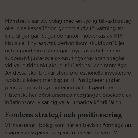
vi
3
Mönstret visar att bolag med en tydlig tillväxtstrategi
ökar sina kassaflöden genom aktiv förvaltning av
sina tillgångar. Stigande räntor motverkas av KPI-
klausuler i hyresavtal, derivat inom skuldportföljer
och löpande investeringar i nya fastigheter med
successivt justerade avkastningskrav som speglar
vid varje tidpunkt aktuellt inflations- och ränteläge.
Av dessa skäl brukar stora professionella investerare
typiskt allokera mer kapital till fastigheter under
perioder med högre inflation och stigande räntor.
Historiskt har börskursernas nedgångar, orsakade av
inflationsoro, visat sig vara utmärkta köptillfällen.
Fondens strategi och positionering
Vi investerar i bolag som har en bevisad förmåga att
skapa aktieägarvärde genom lönsam tillväxt. Vi