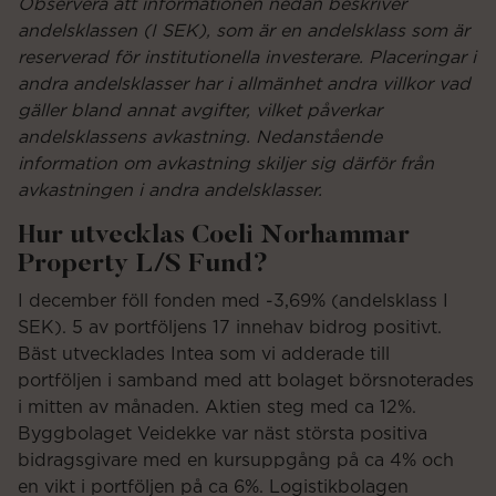
Observera att informationen nedan beskriver
andelsklassen (I SEK), som är en andelsklass som är
reserverad för institutionella investerare. Placeringar i
andra andelsklasser har i allmänhet andra villkor vad
gäller bland annat avgifter, vilket påverkar
andelsklassens avkastning. Nedanstående
information om avkastning skiljer sig därför från
avkastningen i andra andelsklasser.
Hur utvecklas Coeli Norhammar
Property L/S Fund?
I december föll fonden med -3,69% (andelsklass I
SEK). 5 av portföljens 17 innehav bidrog positivt.
Bäst utvecklades Intea som vi adderade till
portföljen i samband med att bolaget börsnoterades
i mitten av månaden. Aktien steg med ca 12%.
Byggbolaget Veidekke var näst största positiva
bidragsgivare med en kursuppgång på ca 4% och
en vikt i portföljen på ca 6%. Logistikbolagen