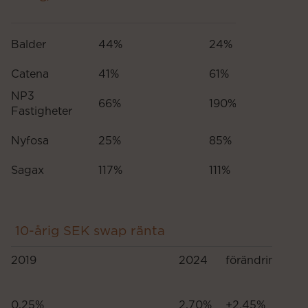
Balder
44%
24%
Catena
41%
61%
NP3
66%
190%
Fastigheter
Nyfosa
25%
85%
Sagax
117%
111%
10-årig SEK swap ränta
K
2019
2024
förändring
Mä
b
0,25%
2,70%
+2.45%