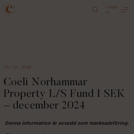
Logga
in
Direkt
till
sidans
innehåll
05 / 12 / 2024
Coeli Norhammar
Property L/S Fund I SEK
– december 2024
Denna information är avsedd som marknadsföring.