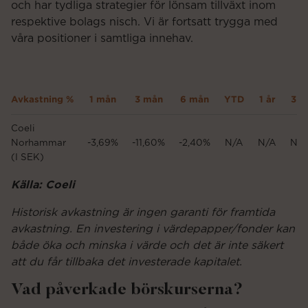
och har tydliga strategier för lönsam tillväxt inom
respektive bolags nisch. Vi är fortsatt trygga med
våra positioner i samtliga innehav.
Avkastning %
1 mån
3 mån
6 mån
YTD
1 år
3 å
Coeli
Norhammar
-3,69%
-11,60%
-2,40%
N/A
N/A
N/
(I SEK)
Källa: Coeli
Historisk avkastning är ingen garanti för framtida
avkastning. En investering i värdepapper/fonder kan
både öka och minska i värde och det är inte säkert
att du får tillbaka det investerade kapitalet.
Vad påverkade börskurserna?