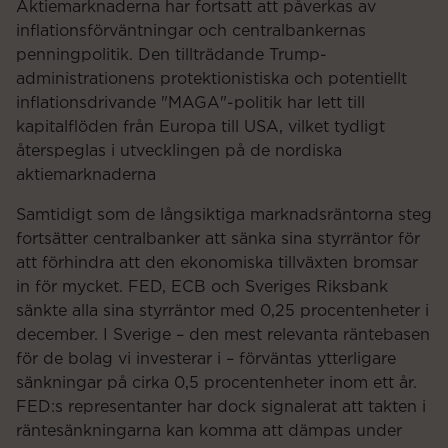
Aktiemarknaderna har fortsatt att påverkas av
inflationsförväntningar och centralbankernas
penningpolitik. Den tillträdande Trump-
administrationens protektionistiska och potentiellt
inflationsdrivande "MAGA"-politik har lett till
kapitalflöden från Europa till USA, vilket tydligt
återspeglas i utvecklingen på de nordiska
aktiemarknaderna
Samtidigt som de långsiktiga marknadsräntorna steg
fortsätter centralbanker att sänka sina styrräntor för
att förhindra att den ekonomiska tillväxten bromsar
in för mycket. FED, ECB och Sveriges Riksbank
sänkte alla sina styrräntor med 0,25 procentenheter i
december. I Sverige – den mest relevanta räntebasen
för de bolag vi investerar i – förväntas ytterligare
sänkningar på cirka 0,5 procentenheter inom ett år.
FED:s representanter har dock signalerat att takten i
räntesänkningarna kan komma att dämpas under