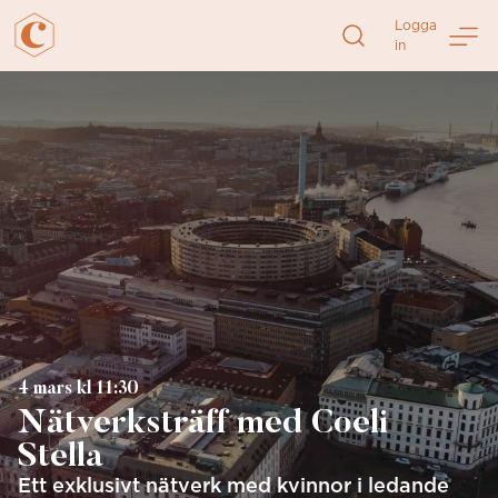
Direkt
Logga
till
in
sidans
innehåll
4 mars kl 11:30
Nätverksträff med Coeli
Stella
Ett exklusivt nätverk med kvinnor i ledande