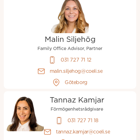
Malin Siljehög
Family Office Advisor, Partner
031 727 71 12
malin.siljehog@coeli.se
Göteborg
Tannaz Kamjar
Förmögenhetsrådgivare
031 727 71 18
tannaz.kamjar@coeli.se