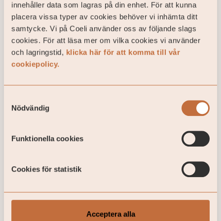
innehåller data som lagras på din enhet. För att kunna
placera vissa typer av cookies behöver vi inhämta ditt
samtycke. Vi på Coeli använder oss av följande slags
Lunchens talare
cookies. För att läsa mer om vilka cookies vi använder
och lagringstid,
klicka här för att komma till vår
Johanna Wind Wade
cookiepolicy.
AI-lead på KPMG Sverige
Samtyckesval
Ansvarar för KPMG Sveriges AI‑acceleration, med
Nödvändig
fokus på att stärka AI‑mognad och driva adoption
av nya arbetssätt
Funktionella cookies
Cookies för statistik
Acceptera alla