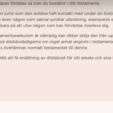
skapen fördelas så som du bestämt i ditt testamente.
n jurist som den avlidne haft kontakt med under sin livsti
utse även någon som saknar juridisk utbildning, exempelvi
k bara på att utse någon som kan förväntas överleva dig.
estamentsexekutorn är olämplig kan rätten skilja den från 
 på dödsbodelägarna om inget annat angivits i testament
s överlämnas normalt testamentet till denne.
ätt att få ersättning av dödsboet för sitt arbete och sina