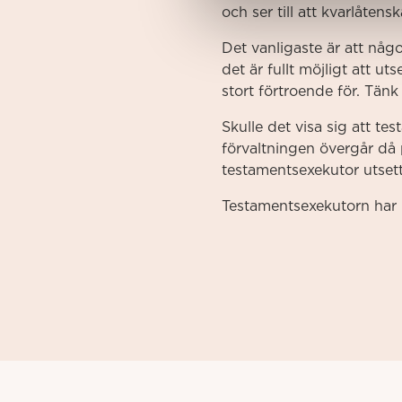
och ser till att kvarlåten
Det vanligaste är att någo
det är fullt möjligt att 
stort förtroende för. Tän
Skulle det visa sig att t
förvaltningen övergår då
testamentsexekutor utsett
Testamentsexekutorn har r