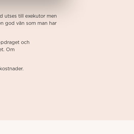
d utses till exekutor men
s en god vän som man har
uppdraget och
et. Om
 kostnader.