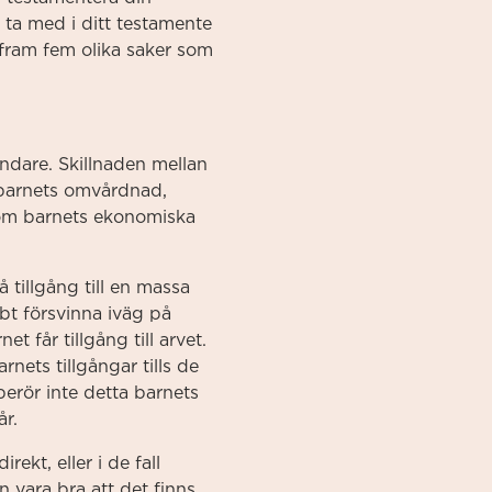
 ta med i ditt testamente
 fram fem olika saker som
ndare. Skillnaden mellan
 barnets omvårdnad,
 om barnets ekonomiska
 tillgång till en massa
bbt försvinna iväg på
 får tillgång till arvet.
nets tillgångar tills de
erör inte detta barnets
år.
rekt, eller i de fall
 vara bra att det finns