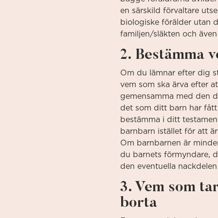
en särskild förvaltare ut
biologiske förälder utan 
familjen/släkten och även 
2. Bestämma ve
Om du lämnar efter dig sto
vem som ska ärva efter att
gemensamma med den de är
det som ditt barn har fåt
bestämma i ditt testamente 
barnbarn istället för att
Om barnbarnen är minderåri
du barnets förmyndare, de
den eventuella nackdelen 
3. Vem som ta
borta