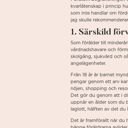
kvarlåtenskap i princip h
som inte handlar om förde
jag skulle rekommenderar 
1. Särskild för
Som förälder till minder
vårdnadshavare och förm
skolgång, sjukvård och s
angelägenheter.
Från 18 år är barnet myndi
pengar genom ett arv kans
nöjen, shopping och resor.
Det gör du genom att i dit
uppnår en ålder som du b
laglott, hälften av det du 
Det är framförallt när du h
bägge föräldrarna avlider