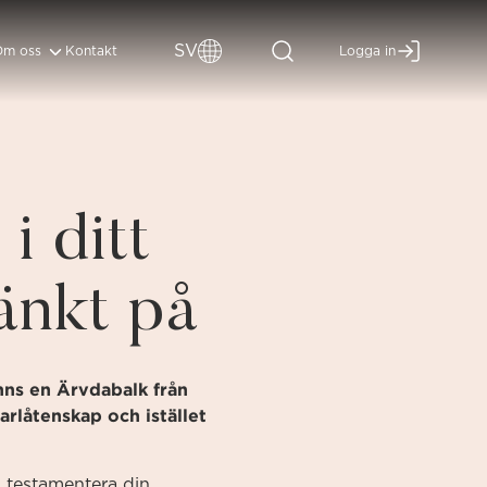
SV
Om oss
Kontakt
Logga in
i ditt
änkt på
nns en Ärvdabalk från
rlåtenskap och istället
u testamentera din