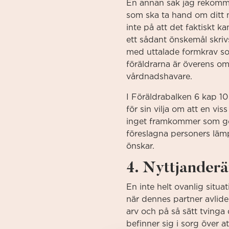
En annan sak jag rekomme
som ska ta hand om ditt m
inte på att det faktiskt k
ett sådant önskemål skriv
med uttalade formkrav so
föräldrarna är överens om
vårdnadshavare.
I Föräldrabalken 6 kap 10 
för sin vilja om att en vi
inget framkommer som gör
föreslagna personers lämp
önskar.
4. Nyttjanderä
En inte helt ovanlig situ
när dennes partner avlider
arv och på så sätt tvinga
befinner sig i sorg över at