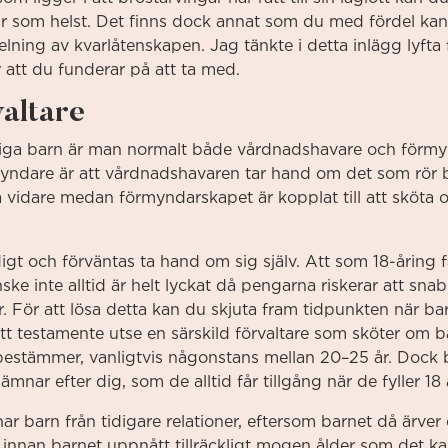
ur som helst. Det finns dock annat som du med fördel kan
lning av kvarlåtenskapen. Jag tänkte i detta inlägg lyfta
att du funderar på att ta med.
valtare
åriga barn är man normalt både vårdnadshavare och förmy
yndare är att vårdnadshavaren tar hand om det som rör
å vidare medan förmyndarskapet är kopplat till att sköta
gt och förväntas ta hand om sig själv. Att som 18-åring få
ke inte alltid är helt lyckat då pengarna riskerar att sna
 För att lösa detta kan du skjuta fram tidpunkten när barnet
t testamente utse en särskild förvaltare som sköter om bar
estämmer, vanligtvis någonstans mellan 20–25 år. Dock b
lämnar efter dig, som de alltid får tillgång när de fyller 18 
ar barn från tidigare relationer, eftersom barnet då ärver di
 innan barnet uppnått tillräckligt mogen ålder som det kan