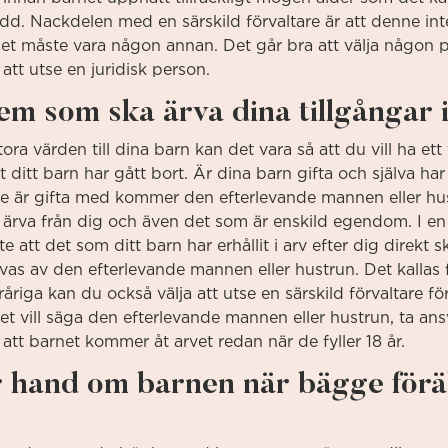
sedd. Nackdelen med en särskild förvaltare är att denne in
det måste vara någon annan. Det går bra att välja någon
att utse en juridisk person.
m som ska ärva dina tillgångar i 
ra värden till dina barn kan det vara så att du vill ha et
 ditt barn har gått bort. Är dina barn gifta och själva ha
 gifta med kommer den efterlevande mannen eller hustr
t ärva från dig och även det som är enskild egendom. I en
att det som ditt barn har erhållit i arv efter dig direkt sk
 ärvas av den efterlevande mannen eller hustrun. Det kalla
ga kan du också välja att utse en särskild förvaltare för d
t vill säga den efterlevande mannen eller hustrun, ta ans
att barnet kommer åt arvet redan när de fyller 18 år.
r hand om barnen när bägge förä