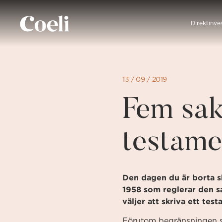
Direkt
till
Direktinve
sidans
innehåll
13 / 09 / 2019
Fem sak
testame
Den dagen du är borta s
1958 som reglerar den sa
väljer att skriva ett tes
Förutom begränsningen som 