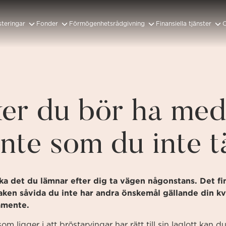
steringar
Fonder
Förmögenhetsrådgivning
Finansiella tjänster
Institutioner och distributörer
Rådgivande och Diskretionär förvaltning
Unikt alternativ till Private Banking
er du bör ha med 
nte som du inte t
ka det du lämnar efter dig ta vägen någonstans. Det fi
ken såvida du inte har andra önskemål gällande din kva
tamente.
ligger i att bröstarvingar har rätt till sin laglott kan d