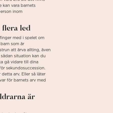
te kan vara barnets
 person inom
flera led
t finger med i spelet om
r barn som är
un att ärva allting, även
 sådan situation kan du
a gå vidare till dina
s för sekundosuccession.
etta arv. Eller så låter
var för barnets arv med
ldrarna är