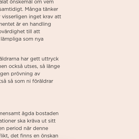
ttalat önskemål om vem
 samtidigt. Många tänker
 visserligen inget krav att
amentet är en handling
rdighet till att
r lämpliga som nya
äldrarna har gett uttryck
nen också utses, så länge
egen prövning av
så så som ni föräldrar
 gemensamt ägda bostaden
tioner ska kräva ut sitt
 en period när denne
flikt, det finns en önskan