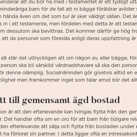
nderar att du bör ha med i testamentet är ett tydligt u
inderåriga barn för de fall att ni bägge föräldrar avlider
an hända även om det som tur är sker väldigt sällan. Det är
s in i ett testamente, men fördelen med detta är att test
m dessutom ska bevittnas. Det kommer därför ge hög trovä
 att de personer som föreslås enligt deras uppfattning ä
a§ står det uttryckligen att om någon av, eller bägge, för
ss person ska bli särskild vårdnadshavare så ska den perso
 denne olämplig. Socialnämnden gör givetvis alltid en 
lighet men framkommer inget som talar emot blir det allt
tt till gemensamt ägd bostad
ation är att den efterlevande kan tvingas flytta från den
. Det handlar ofta om en oro för att barn från tidigare rela
 den efterlevande att sälja och flytta från bostaden under
t ha förlorat sin partner. I detta ligger ofta en intressekon