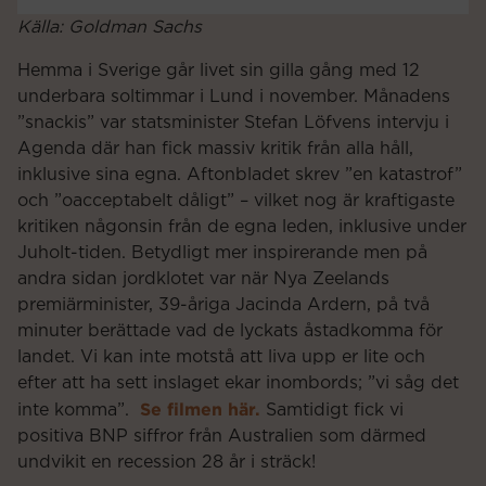
Källa: Goldman Sachs
Hemma i Sverige går livet sin gilla gång med 12
underbara soltimmar i Lund i november. Månadens
”snackis” var statsminister Stefan Löfvens intervju i
Agenda där han fick massiv kritik från alla håll,
inklusive sina egna. Aftonbladet skrev ”en katastrof”
och ”oacceptabelt dåligt” – vilket nog är kraftigaste
kritiken någonsin från de egna leden, inklusive under
Juholt-tiden. Betydligt mer inspirerande men på
andra sidan jordklotet var när Nya Zeelands
premiärminister, 39-åriga Jacinda Ardern, på två
minuter berättade vad de lyckats åstadkomma för
landet. Vi kan inte motstå att liva upp er lite och
efter att ha sett inslaget ekar inombords; ”vi såg det
Se filmen här.
inte komma”.
Samtidigt fick vi
positiva BNP siffror från Australien som därmed
undvikit en recession 28 år i sträck!