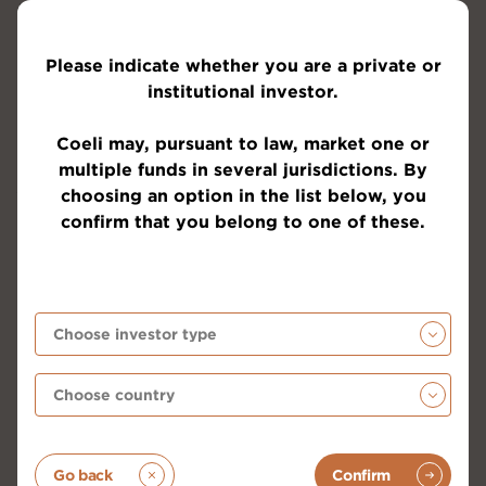
fastighetsmarknaden börjar mjukna något. Priserna
och låneansökningar viker nu nedåt och
byggindustrins andel av den totala ekonomin
Please indicate whether you are a private or
minskar. Vi följer utvecklingen vidare.
institutional investor.
Efter nedgångar under större delen av 2019 steg
Coeli may, pursuant to law, market one or
huspriserna i USA med 3,2 procent i september
multiple funds in several jurisdictions. By
jämfört med för ett år sedan. Detta är en ytterligare
choosing an option in the list below, you
acceleration från augusti månads uppgång. Låga
confirm that you belong to one of these.
räntor kombinerat med lågt utbud driver på
utvecklingen och är självklart stabiliserande för hela
den amerikanska ekonomin.
Elon Musk fortsatte förnedringen av den tyska
bilindustrin när han annonserade att Tesla skall
bygga sin första produktionsanläggning i Tyskland
och till råga på allt mitt i hjärtat Berlin. Kort därefter,
och orelaterat till Tesla, annonserade Audi att man
ska minska sin personalstyrka med 15 procent (9
Go back
Confirm