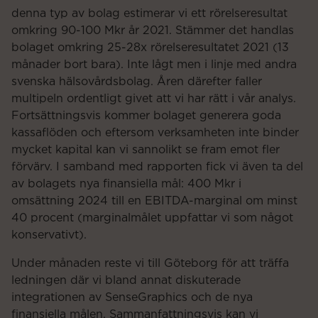
denna typ av bolag estimerar vi ett rörelseresultat
omkring 90-100 Mkr år 2021. Stämmer det handlas
bolaget omkring 25-28x rörelseresultatet 2021 (13
månader bort bara). Inte lågt men i linje med andra
svenska hälsovårdsbolag. Åren därefter faller
multipeln ordentligt givet att vi har rätt i vår analys.
Fortsättningsvis kommer bolaget generera goda
kassaflöden och eftersom verksamheten inte binder
mycket kapital kan vi sannolikt se fram emot fler
förvärv. I samband med rapporten fick vi även ta del
av bolagets nya finansiella mål: 400 Mkr i
omsättning 2024 till en EBITDA-marginal om minst
40 procent (marginalmålet uppfattar vi som något
konservativt).
Under månaden reste vi till Göteborg för att träffa
ledningen där vi bland annat diskuterade
integrationen av SenseGraphics och de nya
finansiella målen. Sammanfattningsvis kan vi