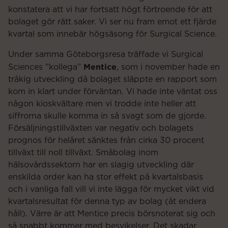
konstatera att vi har fortsatt högt förtroende för att
bolaget gör rätt saker. Vi ser nu fram emot ett fjärde
kvartal som innebär högsäsong för Surgical Science.
Under samma Göteborgsresa träffade vi Surgical
Mentice
Sciences ”kollega”
, som i november hade en
tråkig utveckling då bolaget släppte en rapport som
kom in klart under förväntan. Vi hade inte väntat oss
någon kioskvältare men vi trodde inte heller att
siffrorna skulle komma in så svagt som de gjorde.
Försäljningstillväxten var negativ och bolagets
prognos för helåret sänktes från cirka 30 procent
tillväxt till noll tillväxt. Småbolag inom
hälsovårdssektorn har en slagig utveckling där
enskilda order kan ha stor effekt på kvartalsbasis
och i vanliga fall vill vi inte lägga för mycket vikt vid
kvartalsresultat för denna typ av bolag (åt endera
håll). Värre är att Mentice precis börsnoterat sig och
så snabbt kommer med besvikelser. Det skadar