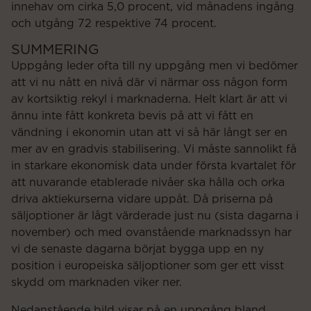
innehav om cirka 5,0 procent, vid månadens ingång
och utgång 72 respektive 74 procent.
SUMMERING
Uppgång leder ofta till ny uppgång men vi bedömer
att vi nu nått en nivå där vi närmar oss någon form
av kortsiktig rekyl i marknaderna. Helt klart är att vi
ännu inte fått konkreta bevis på att vi fått en
vändning i ekonomin utan att vi så här långt ser en
mer av en gradvis stabilisering. Vi måste sannolikt få
in starkare ekonomisk data under första kvartalet för
att nuvarande etablerade nivåer ska hålla och orka
driva aktiekurserna vidare uppåt. Då priserna på
säljoptioner är lågt värderade just nu (sista dagarna i
november) och med ovanstående marknadssyn har
vi de senaste dagarna börjat bygga upp en ny
position i europeiska säljoptioner som ger ett visst
skydd om marknaden viker ner.
Nedanstående bild visar på en uppgång bland