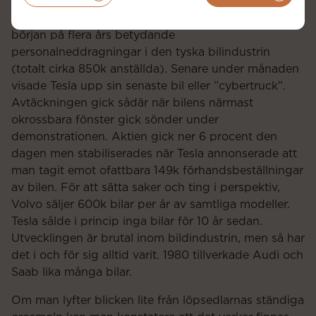
500 anställda) för att bättre möta framtiden med en
allt större del av elbilar. Det är högst sannolikt bara
början på flera års betydande
personalneddragningar i den tyska bilindustrin
(totalt cirka 850k anställda). Senare under månaden
visade Tesla upp sin senaste bil eller ”cybertruck”.
Avtäckningen gick sådär när bilens närmast
okrossbara fönster gick sönder under
demonstrationen. Aktien gick ner 6 procent den
dagen men stabiliserades när Tesla annonserade att
man tagit emot ofattbara 149k förhandsbeställningar
av bilen. För att sätta saker och ting i perspektiv,
Volvo säljer 600k bilar per år av samtliga modeller.
Tesla sålde i princip inga bilar för 10 år sedan.
Utvecklingen är brutal inom bildindustrin, men så har
det i och för sig alltid varit. 1980 tillverkade Audi och
Saab lika många bilar.
Om man lyfter blicken lite från löpsedlarnas ständiga