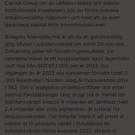
Capital Group (en av världens äldsta och största
institutionella investerare) gör sin första svenska
ankarinvestering någonsin i och med att de även
garanterat kapital inför börsintroduktionen.
Bolagets finansiella mål är att ha en genomsnittlig
årlig tillväxt i substansvärdet om minst 20 procent.
Detsamma gäller för förvaltningsresultatet. De
operativa målen är att byggstartade egna lägenheter
skall öka från 600 till 1 000 per år 2023. Vid
utgången av år 2023 ska koncernen förvalta totalt 5
000 lägenheter i Norden. Idag är motsvarande siffra
1 562. Om vi analyserar projektportföljen och antar
samma förutsättningar idag drygt två år framåt blir
substansvärdet knappt 4 miljarder att jämföras med
2,4 miljarder den sista september i år justerat för
emissionslikviden. Det betyder implicit att priset vi
betalar är 10 procents rabatt i förhållande till
substansvärdet första kvartalet 2022, ett pris vi