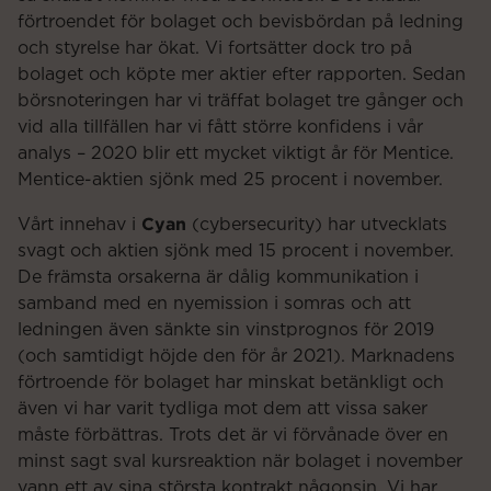
förtroendet för bolaget och bevisbördan på ledning
och styrelse har ökat. Vi fortsätter dock tro på
bolaget och köpte mer aktier efter rapporten. Sedan
börsnoteringen har vi träffat bolaget tre gånger och
vid alla tillfällen har vi fått större konfidens i vår
analys – 2020 blir ett mycket viktigt år för Mentice.
Mentice-aktien sjönk med 25 procent i november.
Cyan
Vårt innehav i
(cybersecurity) har utvecklats
svagt och aktien sjönk med 15 procent i november.
De främsta orsakerna är dålig kommunikation i
samband med en nyemission i somras och att
ledningen även sänkte sin vinstprognos för 2019
(och samtidigt höjde den för år 2021). Marknadens
förtroende för bolaget har minskat betänkligt och
även vi har varit tydliga mot dem att vissa saker
måste förbättras. Trots det är vi förvånade över en
minst sagt sval kursreaktion när bolaget i november
vann ett av sina största kontrakt någonsin. Vi har