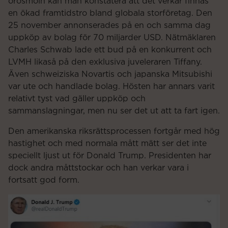
orosmoln kan man konstatera att det verkar finnas
en ökad framtidstro bland globala storföretag. Den
25 november annonserades på en och samma dag
uppköp av bolag för 70 miljarder USD. Nätmäklaren
Charles Schwab lade ett bud på en konkurrent och
LVMH likaså på den exklusiva juveleraren Tiffany.
Även schweiziska Novartis och japanska Mitsubishi
var ute och handlade bolag. Hösten har annars varit
relativt tyst vad gäller uppköp och
sammanslagningar, men nu ser det ut att ta fart igen.
Den amerikanska riksrättsprocessen fortgår med hög
hastighet och med normala mått mätt ser det inte
speciellt ljust ut för Donald Trump. Presidenten har
dock andra måttstockar och han verkar vara i
fortsatt god form.