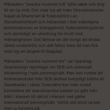
Månadens ”snackis nummer två” lyfte saker och ting
till en ny nivå. Det visar sig att Iraks försvarsminister
Najad al-Shammari är folkbokförd i en
Stockholmsförort och inblandad i den svårslagna
kombinationen av bidragsbrott, folkbokföringsbrott
och samtidigt en utredning för brott mot
mänskligheten. Det lämnar en del övrigt att önska
(årets underdrift) och det fattas bara att han fick
med sig en elcykel till Bagdad.
Månadens ”snackis nummer tre” var Uppdrag
Gransknings reportage om SEB och eventuell
inblandning i rysk penningtvätt
.
Man kan notera att
krishanterandet från SEB sköttes betydligt bättre än
Swedbanks i våras. Dessvärre kan man också
konstatera att skandinaviska banker nu gått från
bäst i klassen till sämst i klassen vad gäller
internationell penningtvätt. Varför det blivit så kan
man ju fundera på.