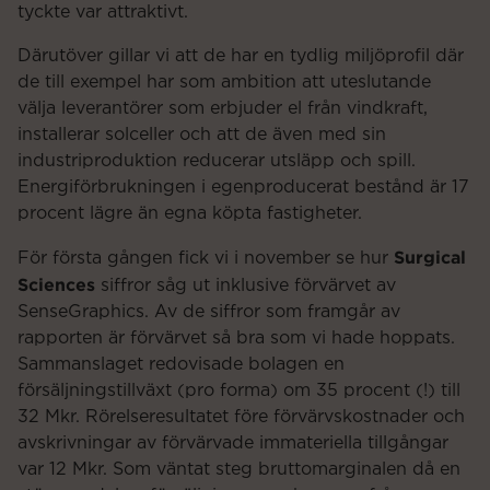
tyckte var attraktivt.
Därutöver gillar vi att de har en tydlig miljöprofil där
de till exempel har som ambition att uteslutande
välja leverantörer som erbjuder el från vindkraft,
installerar solceller och att de även med sin
industriproduktion reducerar utsläpp och spill.
Energiförbrukningen i egenproducerat bestånd är 17
procent lägre än egna köpta fastigheter.
Surgical
För första gången fick vi i november se hur
Sciences
siffror såg ut inklusive förvärvet av
SenseGraphics. Av de siffror som framgår av
rapporten är förvärvet så bra som vi hade hoppats.
Sammanslaget redovisade bolagen en
försäljningstillväxt (pro forma) om 35 procent (!) till
32 Mkr. Rörelseresultatet före förvärvskostnader och
avskrivningar av förvärvade immateriella tillgångar
var 12 Mkr. Som väntat steg bruttomarginalen då en