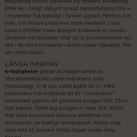
betydande positiv påverkan på fondens avkastning.
Efter en i övrigt sällsynt lyckad rapportsäsong fick vi
i november två bakslag i fonden genom Mentice och
Irras, två mindre positioner inom medtech. I den
korta portföljen hade återigen Embracer en positiv
påverkan på resultatet efter att vi positionerande oss
rätt i de stora rörelserna i aktien under månaden. Mer
om detta nedan.
LÅNGA INNEHAV
K-fastigheter
gjorde storslagen entré på
Stockholmsbörsen under månadens sista
handelsdag. Vi är nya stolta ägare då vi i hård
konkurrens fick möjlighet att bli ”cornerstone”-
investerare genom att garantera bolaget SEK 25m i
nytt kapital. Totalt tog bolaget in cirka SEK 850m
från olika investerare inklusive allmänhet och
emissionen var kraftigt övertecknad. Aktien steg
med hela 55 procent första dagen under livlig