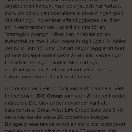
regelbunden kontakt med bolaget och har fortsatt
stark tro på att den operationella utvecklingen går i
rätt riktning. I november offentliggjordes det även
att investmentbanken Lazard anlitats för en
”strategisk översyn” vilket kan innebära att en
industriell partner i USA köper in sig i Cyan. Vi håller
det heller inte för uteslutet att någon lägger ett bud
på hela bolaget under nästa år om inte värderingen
förbättras. Bolaget handlas till ensiffriga
vinstmultiplar för 2021e vilket indikerar en hög
riskpremium (om estimaten stämmer).
Andra innehav i vår portfölj värda att nämna är vårt
JDC Group
fintechbolag
som steg 21 procent under
månaden. Det blev under november känt att
kanadensiska Great-West Life Group betalade 8,40
per aktie när de köpte 28 procent av bolaget.
Bolaget presenterade också en stark kvartalsrapport
med en organisk tillväxt på hela 23 procent. När