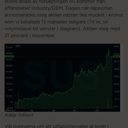
större andel av försäljningen nu kommer från
affärsbenet Industry/OEM. Dagen när rapporten
annonserades steg aktien nästan lika mycket i kronor
som vi betalade 13 månader tidigare (74 kr, se
volymstapel till vänster i diagram). Aktien steg med
21 procent i november.
Källa: Infront
Väl medvetna om att utfallsintervallet är brett i