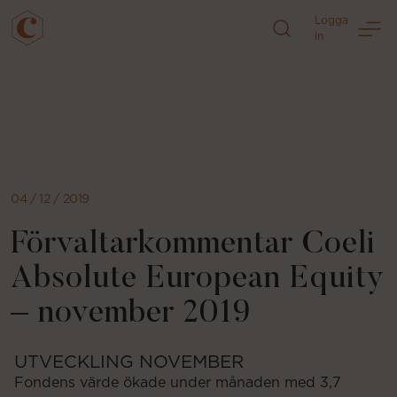
Logga
in
Direkt
till
sidans
innehåll
04 / 12 / 2019
Förvaltarkommentar Coeli
Absolute European Equity
– november 2019
UTVECKLING NOVEMBER
Fondens värde ökade under månaden med 3,7