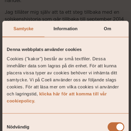
handel.
Jag tillåter mig själv att ta ett steg tillbaka med en
solskenshistoria som går tillbaka till september 2014
när undertecknad slickade såren efter både en
Samtycke
Information
Om
oljekrasch och MFF-förlust mot Juventus i
Champions League (2-0). Jag läste i Dagens
Industri om en ung man som några år tidigare
Denna webbplats använder cookies
startat upp ett litet fastighetsbolag i Hässleholm som
Cookies ("kakor") består av små textfiler. Dessa
vid starten 2010 ägde åtta hyreslägenheter i
innehåller data som lagras på din enhet. För att kunna
Hässleholm. Han hade tidigt kontaktat Erik Selin och
placera vissa typer av cookies behöver vi inhämta ditt
fått med honom som hälftenägare till bolaget.
samtycke. Vi på Coeli använder oss av följande slags
Mannen, som heter Jacob Karlsson, var både VD,
cookies. För att läsa mer om vilka cookies vi använder
ekonomichef och vaktmästare. Jag klippte ut artikeln
och lagringstid,
klicka här för att komma till vår
och tänkte sätta mig i bilen och hälsa på då han
cookiepolicy.
verkade vara en frisk fläkt. En stökig aktiemarknad
och en begränsad minneskapacitet ledde tyvärr till
att så inte blev fallet. Det slutade ändå väl då jag i
Samtyckesval
somras bröt upp från Österlen och körde upp till
Nödvändig