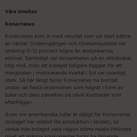
Våra innehav
Konecranes
Konecranes kom in med resultat som var klart bättre
än väntat. Orderingången och rörelseresultatet var
omkring 11–12 procent högre än analytikernas
estimat. Samtidigt var lönsamheten på en oförändrat
hög nivå, trots att bolaget tidigare flaggat för att
marginalen i motsvarande kvartal i fjol var ovanligt
stark. Så här långt tycks Konecranes ha borstat
undan de flesta orosmolnen som hägrat i form av
tullar och dess påverkan på såväl kostnader som
efterfrågan.
Även om amerikanska tullar är dåligt för Konecranes
(bolaget har relativt lite produktion i landet), så
verkar inte bolaget vara någon större relativ förlorare
givet att många konkurrenter tycks ha liknande