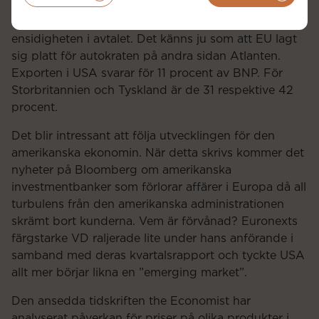
importeras till Europa har inga tullar. Många detaljer
återstår, men vi var många som blev förvånade över
ensidigheten i avtalet. Det känns ju som att EU lagt
sig platt för autokraten på andra sidan Atlanten.
Exporten i USA svarar för 11 procent av BNP. För
Storbritannien och Tyskland är de 31 respektive 42
procent.
Det blir intressant att följa utvecklingen för den
amerikanska ekonomin. När detta skrivs kommer det
nyheter på Bloomberg om amerikanska
investmentbanker som förlorar affärer i Europa då all
turbulens från den amerikanska administrationen
skrämt bort kunderna. Vem är förvånad? Euronexts
färgstarke VD raljerade lite under hans anförande i
samband med deras kvartalsrapport och tyckte USA
allt mer börjar likna en ”emerging market”.
Den ansedda tidskriften the Economist har
analyserat påverkan för priser på olika produkter i