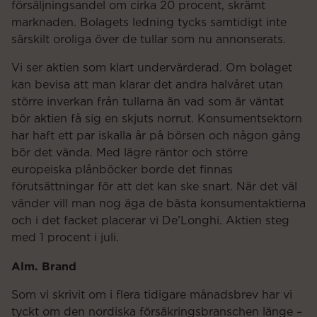
försäljningsandel om cirka 20 procent, skrämt
marknaden. Bolagets ledning tycks samtidigt inte
särskilt oroliga över de tullar som nu annonserats.
Vi ser aktien som klart undervärderad. Om bolaget
kan bevisa att man klarar det andra halvåret utan
större inverkan från tullarna än vad som är väntat
bör aktien få sig en skjuts norrut. Konsumentsektorn
har haft ett par iskalla år på börsen och någon gång
bör det vända. Med lägre räntor och större
europeiska plånböcker borde det finnas
förutsättningar för att det kan ske snart. När det väl
vänder vill man nog äga de bästa konsumentaktierna
och i det facket placerar vi De’Longhi. Aktien steg
med 1 procent i juli.
Alm. Brand
Som vi skrivit om i flera tidigare månadsbrev har vi
tyckt om den nordiska försäkringsbranschen länge –