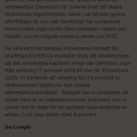
värdekedjor. Dessutom lär tullarna över tid skapa
förändrade logistikflöden, vilket i så fall bör gynna
efterfrågan till viss del. Samtidigt har europeiska
inköpsindex stigit under flera månader i sträck och
nådde i juli sin högsta notering sedan juli 2022.
På våra estimat handlas Konecranes fortsatt till
ensiffriga EV/EBITA-multiplar trots att avkastningen
på det sysselsatta kapitalet enligt vår definition stigit
från omkring 17 procent 2019 till mer än 30 procent
2025. Vi beräknar att omkring 65–70 procent av
rörelsevinsten utgörs av mer stabila
eftermarknadsintäkter. Bolaget har nu presterat väl
under flera år av makroekonomisk turbulens och vi
tycker det är dags för en gedigen uppvärdering av
aktien. I juli steg aktien med 9 procent.
De’Longhi