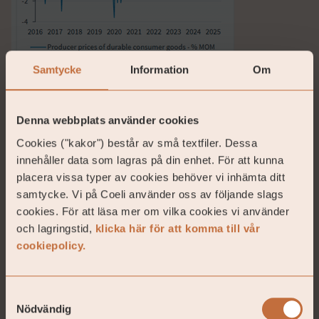
Samtycke
Information
Om
Lismandet för den stora ledaren tog sig nya uttryck
Denna webbplats använder cookies
när de närmsta i administrationen nu tycker att
Trump ska få Nobelpriset i ekonomi.
Cookies ("kakor") består av små textfiler. Dessa
https://x.com/carlbildt/status/1950997611676311880
innehåller data som lagras på din enhet. För att kunna
?s=12&t=0N7sZrq39DU5Tq-Zr-TWaQ
placera vissa typer av cookies behöver vi inhämta ditt
samtycke. Vi på Coeli använder oss av följande slags
Samtidigt rabblade Vita Husets talesperson upp alla
cookies. För att läsa mer om vilka cookies vi använder
konflikter som Trump fått slut på vilket gör honom
och lagringstid,
klicka här för att komma till vår
till en given vinnare av Nobels fredspris.
cookiepolicy.
Månadens höjdpunkt med ett högt
underhållningsvärde var ändå Trumps besök hos
Samtyckesval
Fed som håller på med en omfattande renovering av
Nödvändig
deras lokaler. En renovering som den amerikanska