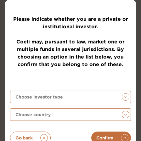
Please indicate whether you are a private or
institutional investor.
Coeli may, pursuant to law, market one or
multiple funds in several jurisdictions. By
Källa: Goldman Sachs
choosing an option in the list below, you
confirm that you belong to one of these.
Det var intensiva förhandlingar mellan EU och den
amerikanska administrationen för att få till ett avtal i
början av juli. Enligt uppgift löpte det på bra, men
på lördagen den 12 juli skickade president Trump (ja,
det är en enmansshow) ett brev till EU att han ville
ha 30 procentiga tullar. Besvikelsen bland EU:s
förhandlare var påtaglig och det med all rätt. Två
veckor senare kom man överens om tariffer
motsvarande 15 procent för cirka 70 procent av
exporten från EU till USA. Amerikanska varor som
Go back
Confirm