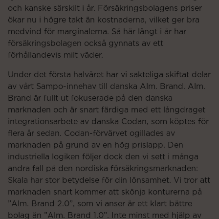
och kanske särskilt i år. Försäkringsbolagens priser
ökar nu i högre takt än kostnaderna, vilket ger bra
medvind för marginalerna. Så här långt i år har
försäkringsbolagen också gynnats av ett
förhållandevis milt väder.
Under det första halvåret har vi sakteliga skiftat delar
av vårt Sampo-innehav till danska Alm. Brand. Alm.
Brand är fullt ut fokuserade på den danska
marknaden och är snart färdiga med ett långdraget
integrationsarbete av danska Codan, som köptes för
flera år sedan. Codan-förvärvet ogillades av
marknaden på grund av en hög prislapp. Den
industriella logiken följer dock den vi sett i många
andra fall på den nordiska försäkringsmarknaden:
Skala har stor betydelse för din lönsamhet. Vi tror att
marknaden snart kommer att skönja konturerna på
”Alm. Brand 2.0”, som vi anser är ett klart bättre
bolag än ”Alm. Brand 1.0”. Inte minst med hjälp av