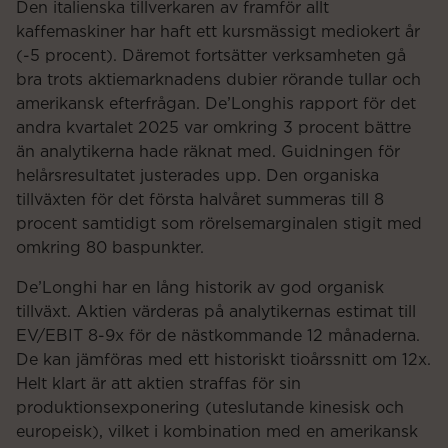
Den italienska tillverkaren av framför allt
kaffemaskiner har haft ett kursmässigt mediokert år
(-5 procent). Däremot fortsätter verksamheten gå
bra trots aktiemarknadens dubier rörande tullar och
amerikansk efterfrågan. De’Longhis rapport för det
andra kvartalet 2025 var omkring 3 procent bättre
än analytikerna hade räknat med. Guidningen för
helårsresultatet justerades upp. Den organiska
tillväxten för det första halvåret summeras till 8
procent samtidigt som rörelsemarginalen stigit med
omkring 80 baspunkter.
De’Longhi har en lång historik av god organisk
tillväxt. Aktien värderas på analytikernas estimat till
EV/EBIT 8-9x för de nästkommande 12 månaderna.
De kan jämföras med ett historiskt tioårssnitt om 12x.
Helt klart är att aktien straffas för sin
produktionsexponering (uteslutande kinesisk och
europeisk), vilket i kombination med en amerikansk