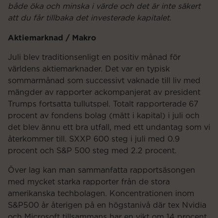
både öka och minska i värde och det är inte säkert
att du får tillbaka det investerade kapitalet.
Aktiemarknad / Makro
Juli blev traditionsenligt en positiv månad för
världens aktiemarknader. Det var en typisk
sommarmånad som successivt vaknade till liv med
mängder av rapporter ackompanjerat av president
Trumps fortsatta tullutspel. Totalt rapporterade 67
procent av fondens bolag (mätt i kapital) i juli och
det blev ännu ett bra utfall, med ett undantag som vi
återkommer till. SXXP 600 steg i juli med 0.9
procent och S&P 500 steg med 2.2 procent.
Över lag kan man sammanfatta rapportsäsongen
med mycket starka rapporter från de stora
amerikanska techbolagen. Koncentrationen inom
S&P500 år återigen på en högstanivå där tex Nvidia
och Microsoft tillsammans har en vikt om 14 procent