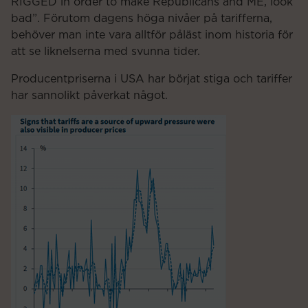
RIGGED in order to make Republicans and ME, look
bad”. Förutom dagens höga nivåer på tarifferna,
behöver man inte vara alltför påläst inom historia för
att se liknelserna med svunna tider.
Producentpriserna i USA har börjat stiga och tariffer
har sannolikt påverkat något.