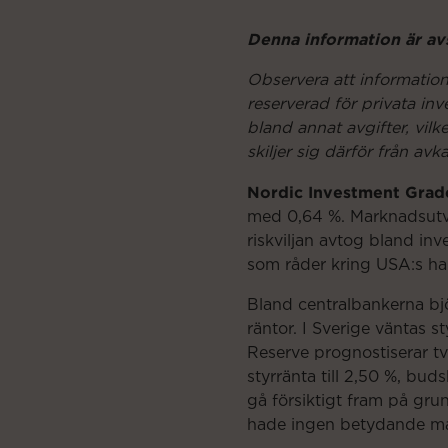
Denna information är a
Observera att informatio
reserverad för privata inv
bland annat avgifter, vi
skiljer sig därför från av
Nordic Investment Grad
med 0,64 %. Marknadsutve
riskviljan avtog bland i
som råder kring USA:s han
Bland centralbankerna b
räntor. I Sverige väntas 
Reserve prognostiserar t
styrränta till 2,50 %, b
gå försiktigt fram på gru
hade ingen betydande m