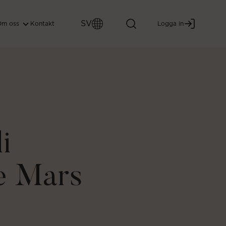
SV
Om oss
Kontakt
Logga in
i
e Mars