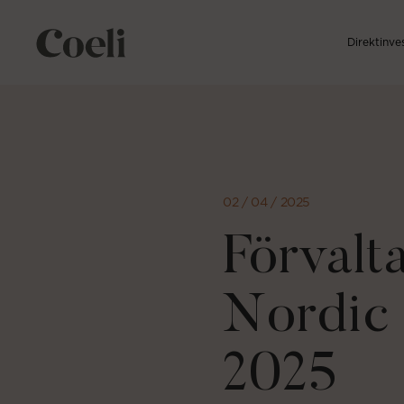
Direktinve
Direkt
till
sidans
innehåll
02 / 04 / 2025
Förvalt
Nordic
2025