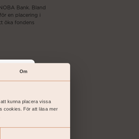
h NOBA Bank. Bland
ör en placering i
att öka fondens
Om
vestor.
 att kunna placera vissa
several
s cookies. För att läsa mer
firm that
.