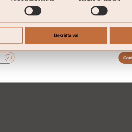
na information är avsedd som marknadsföring. Fonden
t tillgå på coeli.se och rekommenderas att läsas innan besl
et och årsberättelsen finns på engelska och fondens fakt
En sammanfattning av dina rättigheter som investerare i f
siell-och-legal-information/. Historisk avkastning är ingen 
Bekräfta val
 i fonder kan både öka och minska i värde. Det är inte säk
nligen observera att fondens förvaltningsbolag kan komma
orts för marknadsföringen av fonden i ett eller flera av
sföring.
Con