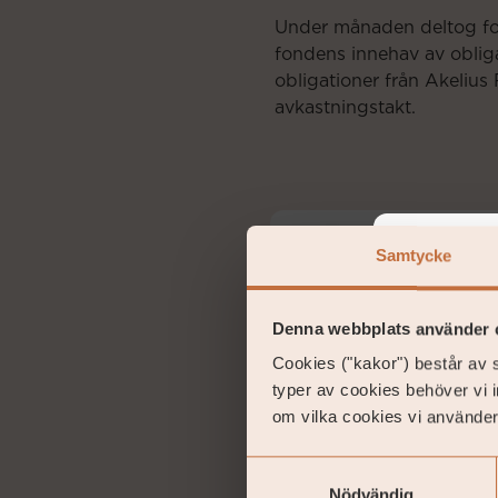
Under månaden deltog fo
fondens innehav av obligat
obligationer från Akelius
avkastningstakt.
Gust
Samtycke
Förvalt
Please
gu
Denna webbplats använder 
Cookies ("kakor") består av s
St
Coeli 
typer av cookies behöver vi 
jurisdic
om vilka cookies vi använder
Samtyckesval
Nödvändig