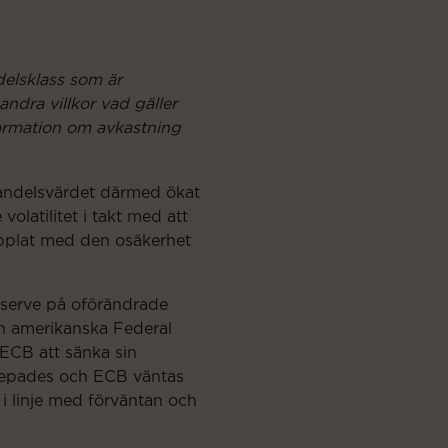
delsklass som är
andra villkor vad gäller
formation om avkastning
dandelsvärdet därmed ökat
latilitet i takt med att
opplat med den osäkerhet
serve på oförändrade
an amerikanska Federal
ECB att sänka sin
prepades och ECB väntas
i linje med förväntan och