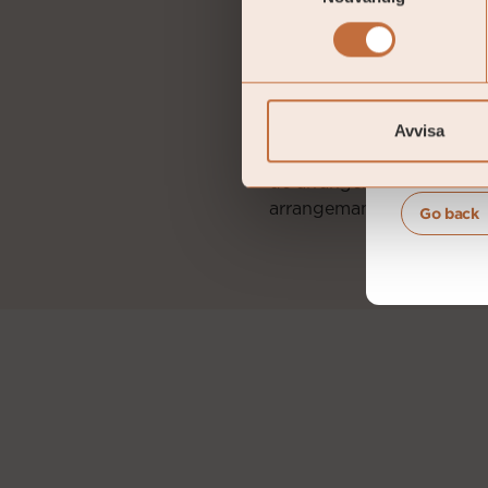
VIKTIG INFORMATION. Den
och årsberättelse finns at
aktuella fonden. Prospekt
på svenska och engelska. 
på https://.coeli.se/finan
Avvisa
avkastning. En investering
investerade kapitalet. Vä
de arrangemang som har gj
arrangemang för marknad
Go back