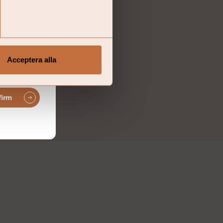
s prospekt, faktablad
ut att investera i den
ablad finns bland annat
onden finns tillgängligt
garanti för framtida
Acceptera alla
ert att du får tillbaka det
 att besluta att säga upp
 de länder som har
firm