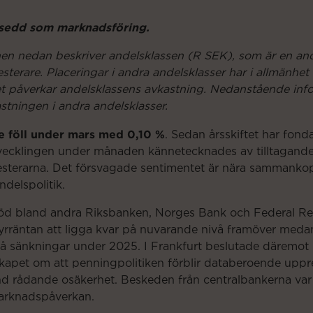
vsedd som marknadsföring.
nen nedan beskriver andelsklassen (R SEK), som är en an
esterare. Placeringar i andra andelsklasser har i allmänhet 
lket påverkar andelsklassens avkastning. Nedanstående in
kastningen i andra andelsklasser.
e föll under mars med 0,10 %
. Sedan årsskiftet har fon
cklingen under månaden kännetecknades av tilltagande vo
nvesterarna. Det försvagade sentimentet är nära sammank
delspolitik.
jöd bland andra Riksbanken, Norges Bank och Federal Re
styrräntan att ligga kvar på nuvarande nivå framöver med
vå sänkningar under 2025. I Frankfurt beslutade däremot 
udskapet om att penningpolitiken förblir databeroende up
nd rådande osäkerhet. Beskeden från centralbankerna var 
arknadspåverkan.