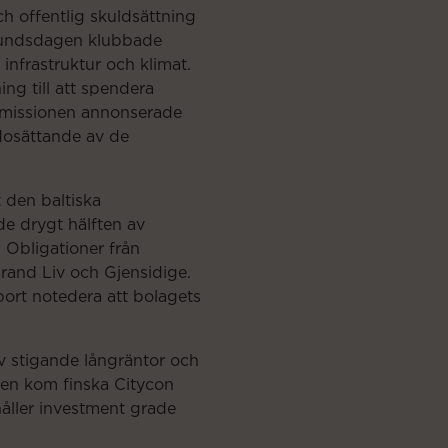
h offentlig skuldsättning
rbundsdagen klubbade
infrastruktur och klimat.
ing till att spendera
mmissionen annonserade
dosättande av de
 den baltiska
e drygt hälften av
. Obligationer från
rand Liv och Gjensidige.
apport notedera att bolagets
v stigande långräntor och
gen kom finska Citycon
håller investment grade