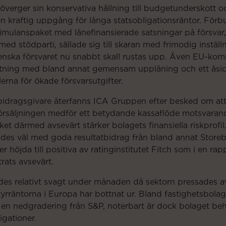
verger sin konservativa hållning till budgetunderskott oc
n kraftig uppgång för långa statsobligationsräntor. Fö
mulanspaket med lånefinansierade satsningar på försvar, 
d stödparti, sällade sig till skaran med frimodig inställn
enska försvaret nu snabbt skall rustas upp. Även EU-ko
ustning med bland annat gemensam upplåning och ett åsi
na för ökade försvarsutgifter.
idragsgivare återfanns ICA Gruppen efter besked om att
örsäljningen medför ett betydande kassaflöde motsvarand
et därmed avsevärt stärker bolagets finansiella riskprofil
ades väl med goda resultatbidrag från bland annat Storeb
ter höjda till positiva av ratinginstitutet Fitch som i en r
trats avsevärt.
des relativt svagt under månaden då sektorn pressades a
yrräntorna i Europa har bottnat ur. Bland fastighetsbola
r en nedgradering från S&P, noterbart är dock bolaget be
igationer.