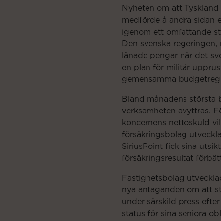
Nyheten om att Tyskland ö
medförde å andra sidan e
igenom ett omfattande sti
Den svenska regeringen, me
lånade pengar när det sv
en plan för militär uppr
gemensamma budgetregler
Bland månadens största b
verksamheten avyttras. F
koncernens nettoskuld vilk
försäkringsbolag utveckl
SiriusPoint fick sina utsik
försäkringsresultat förbät
Fastighetsbolag utveckla
nya antaganden om att st
under särskild press efte
status för sina seniora obl