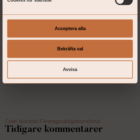
besluta att säga upp de arrangemang som har gjorts
för marknadsföringen av fonden i ett eller flera av de
länder som har arrangemang för marknadsföring.
Acceptera alla
Bekräfta val
Avvisa
Coeli Nordisk Företagsobligationsfond
Tidigare kommentarer