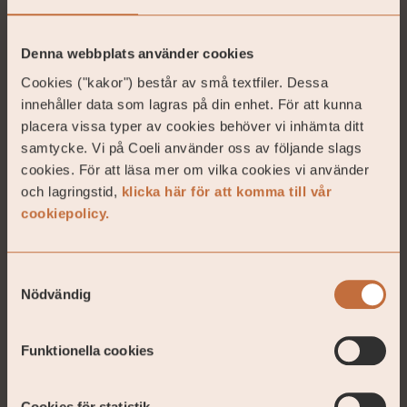
Stockholm
Denna webbplats använder cookies
Cookies ("kakor") består av små textfiler. Dessa
VIKTIG INFORMATION. Denna information är
innehåller data som lagras på din enhet. För att kunna
avsedd som marknadsföring. Fondens prospekt,
placera vissa typer av cookies behöver vi inhämta ditt
faktablad och årsberättelse finns att tillgå på coeli.se
samtycke. Vi på Coeli använder oss av följande slags
och rekommenderas att läsas innan beslut att
cookies. För att läsa mer om vilka cookies vi använder
investera i den aktuella fonden. Prospektet och
och lagringstid,
klicka här för att komma till vår
årsberättelsen finns på engelska och fondens
cookiepolicy.
faktablad finns bland annat på svenska och
engelska. En sammanfattning av dina rättigheter
som investerare i fonden finns tillgängligt på
Samtyckesval
https://.coeli.se/finansiell-och-legal-information/.
Nödvändig
Historisk avkastning är ingen garanti för framtida
avkastning. En investering i fonder kan både öka
och minska i värde. Det är inte säkert att du får
Funktionella cookies
tillbaka det investerade kapitalet. Vänligen observera
att fondens förvaltningsbolag kan komma att
Cookies för statistik