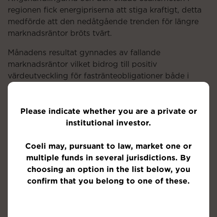
regionen fick energipriserna att stiga kraftigt, detta
medförde att den nedåtgående trenden för längre
marknadsräntor bröts tvärt.
Månadens resultat gynnades av fallande
marknadsräntor vilket bidrog till positiv
värdeutveckling för fastränteobligationer både i
svenska kronor och i euro. Bland enskilda innehav
kom störst bidrag från Floatel International som
Please indicate whether you are a private or
presenterade en bokslutsrapport som påvisade att
institutional investor.
bolaget påtagligt minskat sin skuldsättningsgrad
under 2025. I samband med rapporten
Coeli may, pursuant to law, market one or
rapporterades också ett nytt kontrakt för en av
multiple funds in several jurisdictions. By
bolagets fyra riggar, utsikterna för 2026 ser därmed
choosing an option in the list below, you
goda ut med god kontraktsteckning för större delen
confirm that you belong to one of these.
av resten av året.
Bland övriga rapporterande bolag noterades mycket
starka tal för Hoist Finance med stigande vinst och