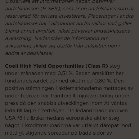
Observera att informationen nedan beskriver
andelsklassen (R SEK), som är en andelsklass som är
reserverad för privata investerare. Placeringar i andra
andelsklasser
har i allmänhet andra villkor vad gäller
bland annat avgifter, vilket påverkar andelsklassens
avkastning. Nedanstående information om
avkastning skiljer sig därför från avkastningen i
andra andelsklasser.
Coeli High Yield Opportunities (Class R)
steg
under månaden med 0,51 %. Sedan årsskiftet har
fondandelsvärdet därmed ökat med 0,80 %. Den
positiva stämningen i aktiemarknaderna mattades av
under februari när framförallt mjukvarubolag under
press då den snabba utvecklingen inom AI väntas
leda till lägre efterfrågan. De ledandenade indexen i
USA föll tillbaka medans europeiska aktier steg
något. I kreditmarknaderna var utfallet dämpat med
måttligt stigande spreadar på båda sidor av