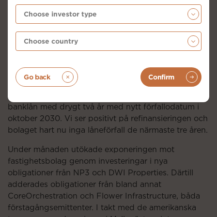
högre avkastning på eget kapital. Hoist meddelade i
samband med rapporten att de uppfyller kraven för
att regleras som ett SDR-företag vilket medför lägre
kapitaltäckning och högre investeringskapacitet.
Neghativ påverkan på resultatet kom från Flora
Food Group vars obligationer fortsätter att handlas
Go back
Confirm
med stora slag i priserna. Under februari meddelade
Flora att de förlängt löptiden på delar av gruppens
banklån med drygt två år med nytt förfallodatum i
oktober 2030. Vi ser positivt på refinansieringen och
bolaget hart nu inga låneförfall de närmaste tre åren.
Under månaden utökade exponeringen mot
fastighetsbolag genom investeringar i nya
obligationer från NP3 och DWI Properties. Därtill
adderades obligationer från bland annat
CoreOrchestration och Flower Infrastructure, båda
förstagångsemittenter. I takt med de amerikanska