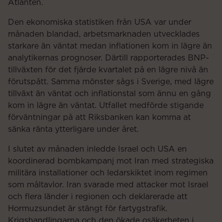
Atlanten.
Den ekonomiska statistiken från USA var under
månaden blandad, arbetsmarknaden utvecklades
starkare än väntat medan inflationen kom in lägre än
analytikernas prognoser. Därtill rapporterades BNP-
tillväxten för det fjärde kvartalet på en lägre nivå än
förutspått. Samma mönster sågs i Sverige, med lägre
tillväxt än väntat och inflationstal som ännu en gång
kom in lägre än väntat. Utfallet medförde stigande
förväntningar på att Riksbanken kan komma at
sänka ränta ytterligare under året.
I slutet av månaden inledde Israel och USA en
koordinerad bombkampanj mot Iran med strategiska
militära installationer och ledarskiktet inom regimen
som måltavlor. Iran svarade med attacker mot Israel
och flera länder i regionen och deklarerade att
Hormuzsundet är stängt för fartygstrafik.
Krigshandlingarna och den ökade osäkerheten i