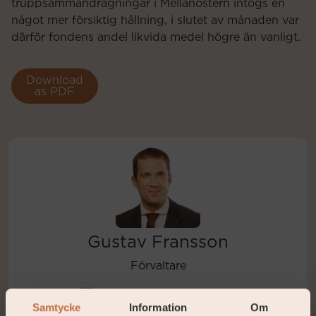
truppsammandragningar i Mellanöstern intogs en
något mer försiktig hållning, i slutet av månaden var
därför fondens andel likvida medel högre än vanligt.
Download
as PDF
Gustav Fransson
Förvaltare
gustav.fransson@coeli.se
Samtycke
Information
Om