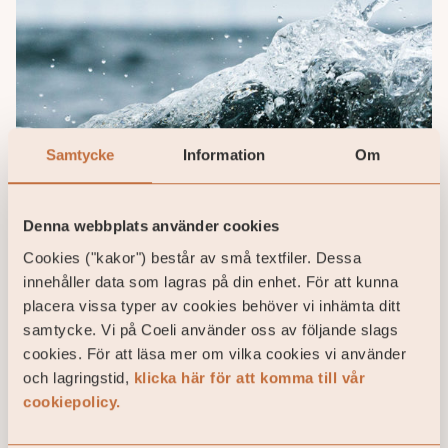
Samtycke
Information
Om
Denna webbplats använder cookies
Danska Polaris investerar i IT-
Cookies ("kakor") består av små textfiler. Dessa
konsulten 7N
innehåller data som lagras på din enhet. För att kunna
placera vissa typer av cookies behöver vi inhämta ditt
7N är ett danskt konsultföretag som
samtycke. Vi på Coeli använder oss av följande slags
specialiserar sig på att erbjuda expertis inom IT
och digital transformation. Företaget fokuserar
cookies. För att läsa mer om vilka cookies vi använder
på ...
och lagringstid,
klicka här för att komma till vår
cookiepolicy.
28 / 10 / 2024