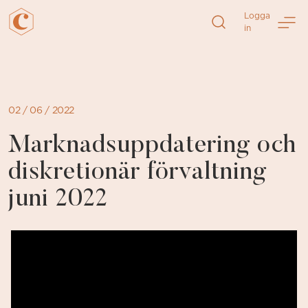
Direkt
Logga
till
in
sidans
innehåll
02 / 06 / 2022
Marknadsuppdatering och
diskretionär förvaltning
juni 2022