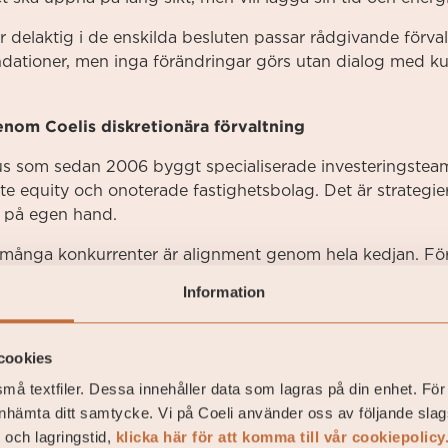
 delaktig i de enskilda besluten passar rådgivande förval
ationer, men inga förändringar görs utan dialog med ku
genom Coelis diskretionära förvaltning
shus som sedan 2006 byggt specialiserade investeringste
ate equity och onoterade fastighetsbolag. Det är strategie
nå på egen hand.
n många konkurrenter är alignment genom hela kedjan. För
get kapital i de fonder de förvaltar, sida vid sida med k
Information
och förvaltarteam, och en transparens som följer naturligt 
cookies
 det själv
må textfiler. Dessa innehåller data som lagras på din enhet. För
pital på egen hand är fullt möjligt. Men det kräver kontinue
inhämta ditt samtycke. Vi på Coeli använder oss av följande slag
örmågan att hålla fast vid, eller justera strategin, när mar
 och lagringstid,
klicka här för att komma till vår cookiepolicy