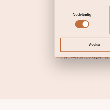
Det kräver expertis och ä
Samtyckesval
Diskretionär förvaltning 
Nödvändig
uppgift.
Låter diskretionär förval
Avvisa
Denna text utgör inte in
investering i värdepapper
det investerade kapitalet.