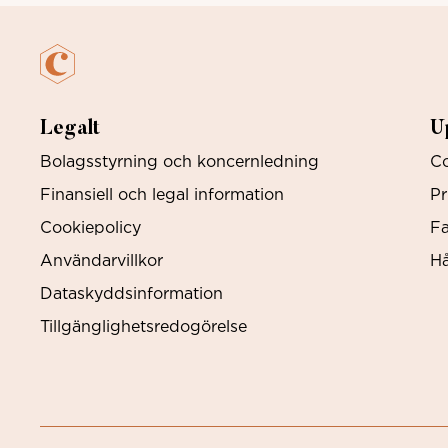
Legalt
U
Bolagsstyrning och koncernledning
Co
Finansiell och legal information
Pr
Cookiepolicy
Fa
Användarvillkor
Hå
Dataskyddsinformation
Tillgänglighetsredogörelse