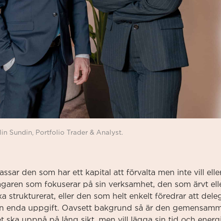
in Sundin, Portfolio Trader & Analyst.
assar den som har ett kapital att förvalta men inte vill ell
tagaren som fokuserar på sin verksamhet, den som ärvt ell
äxa strukturerat, eller den som helt enkelt föredrar att de
sin enda uppgift. Oavsett bakgrund så är den gemensamm
et ska uppnå på lång sikt, men vill lägga sin tid och energ