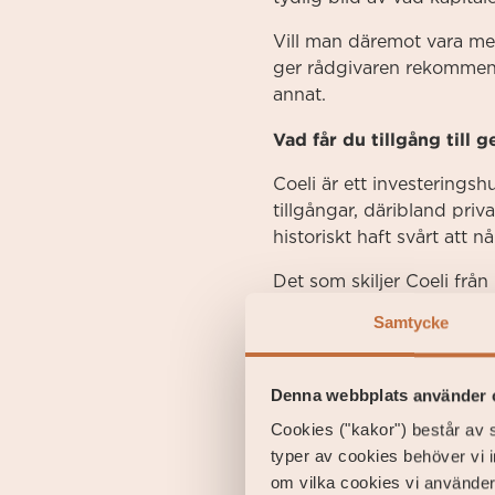
Vill man däremot vara mer
ger rådgivaren rekommend
annat.
Vad får du tillgång till 
Coeli är ett investering
tillgångar, däribland priv
historiskt haft svårt att 
Det som skiljer Coeli frå
sina egna bolag och har e
Samtycke
direktkontakt mellan kund 
samma båt.
Denna webbplats använder 
Skillnaden mot att sköta
Cookies ("kakor") består av s
Att förvalta ett större ka
typer av cookies behöver vi 
till rätt instrument och f
om vilka cookies vi använder