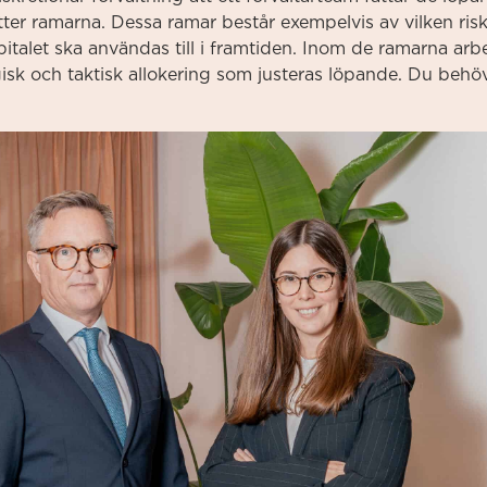
tter ramarna. Dessa ramar består exempelvis av vilken ri
pitalet ska användas till i framtiden. Inom de ramarna arb
isk och taktisk allokering som justeras löpande. Du behöve