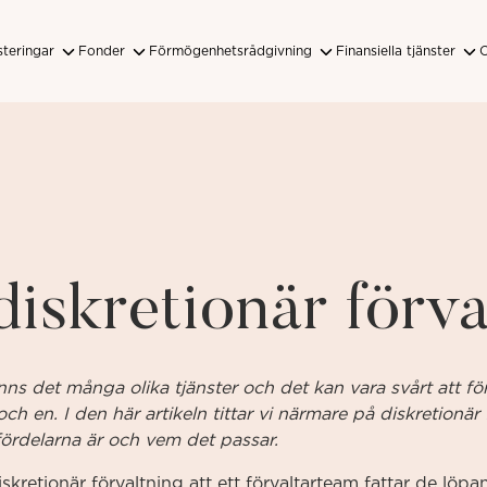
steringar
Fonder
Förmögenhetsrådgivning
Finansiella tjänster
Institutioner och distributörer
Rådgivande och Diskretionär förvaltning
Unikt alternativ till Private Banking
diskretionär förv
nns det många olika tjänster och det kan vara svårt att fö
och en. I den här artikeln tittar vi närmare på diskretionär
 fördelarna är och vem det passar.
iskretionär förvaltning att ett förvaltarteam fattar de löp