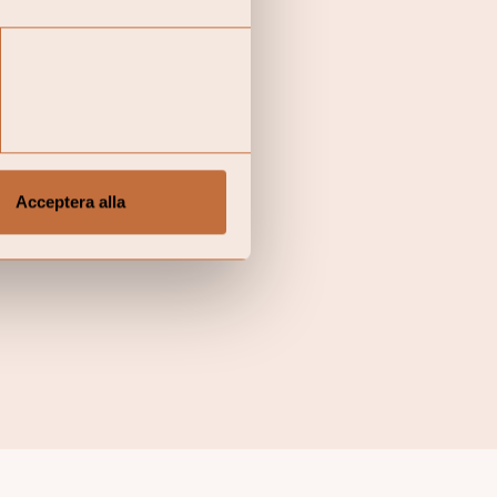
som har det som sin enda
valtning
.
Acceptera alla
li Wealth Management. En
kert att du får tillbaka