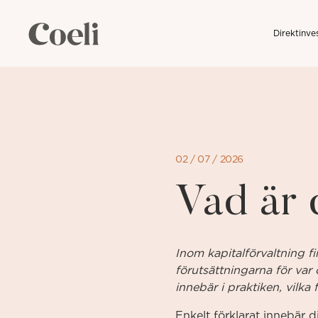
Direktinve
Direkt
till
sidans
innehåll
02 / 07 / 2026
Vad är 
Inom kapitalförvaltning fi
förutsättningarna för var 
innebär i praktiken, vilka
Enkelt förklarat innebär d