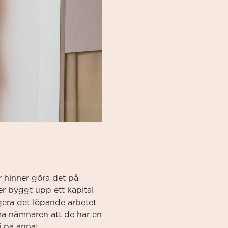
er hinner göra det på
er byggt upp ett kapital
legera det löpande arbetet
a nämnaren att de har en
i på annat.