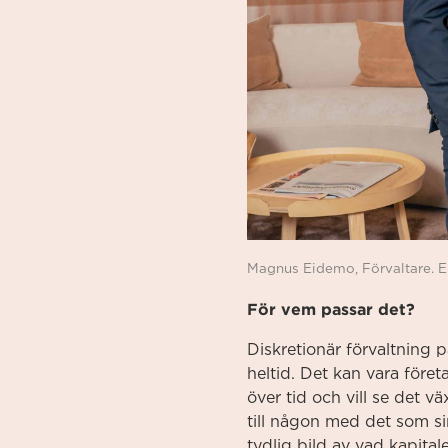
Magnus Eidemo, Förvaltare. El
För vem passar det?
Diskretionär förvaltning p
heltid. Det kan vara före
över tid och vill se det v
till någon med det som 
tydlig bild av vad kapital