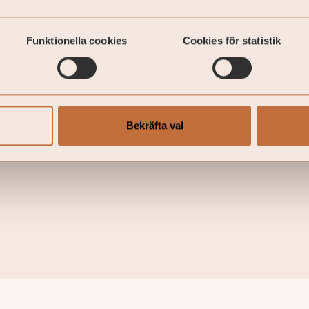
r tidskrävande på ett sätt som ofta underskattas.
är ett sätt att frigöra den tiden, med ett dedikerat team 
Funktionella cookies
Cookies för statistik
tning som något för dig?
Läs mer om vår diskretionära för
Bekräfta val
vesteringsrådgivning, den utgör marknadsföring från Coe
/fonder kan både öka och minska i värde och det är inte sä