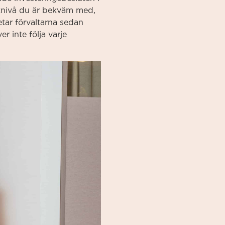
sknivå du är bekväm med,
etar förvaltarna sedan
r inte följa varje