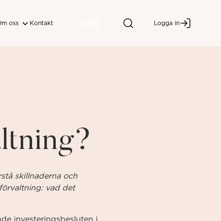
SV
Om oss
Kontakt
Logga in
altning?
rstå skillnaderna och
 förvaltning: vad det
ande investeringsbesluten i