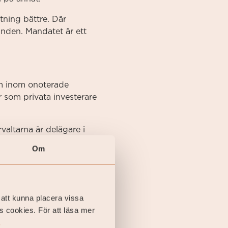
tning bättre. Där
nden. Mandatet är ett
am inom onoterade
r som privata investerare
valtarna är delägare i
underna. Det skapar en
Om
av att alla sitter i
 att kunna placera vissa
rlig bevakning, tillgång
s cookies. För att läsa mer
knaden gör något oväntat.
.