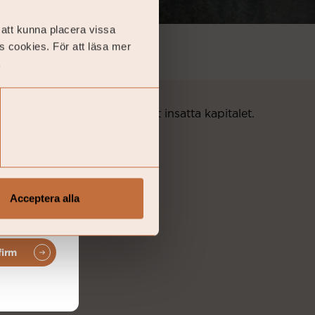
 att kunna placera vissa
several
s cookies. För att läsa mer
firm that
.
avkastning.
att du får tillbaka hela det insatta kapitalet.
Acceptera alla
n
firm