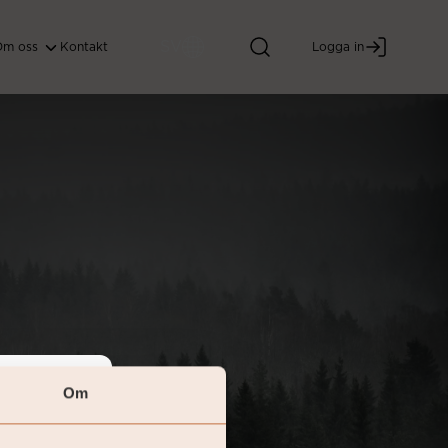
SV
Om oss
Kontakt
Logga in
Om
vestor.