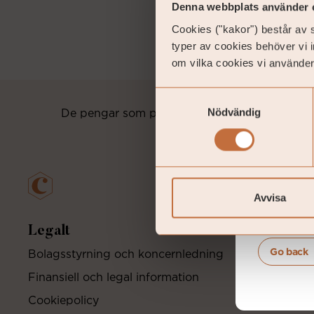
Denna webbplats använder 
Cookies ("kakor") består av s
Coeli 
typer av cookies behöver vi 
jurisdic
om vilka cookies vi använder
Samtyckesval
TÄNK PÅ
Nödvändig
De pengar som placeras i fonder och värdepappe
Avvisa
Legalt
U
Go back
Bolagsstyrning och koncernledning
Co
Finansiell och legal information
Pr
Cookiepolicy
Fa