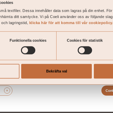
cookies
må textfiler. Dessa innehåller data som lagras på din enhet. För
may, pursuant to law, market one or multiple funds in 
inhämta ditt samtycke. Vi på Coeli använder oss av följande slag
tions. By choosing an option in the list below, you con
 och lagringstid,
klicka här för att komma till vår cookiepolicy
you belong to one of these.
 ATT
historisk avkastning inte är en garanti för framtida 
Funktionella cookies
Cookies för statistik
r kan både öka och minska i värde och det är inte säkert 
Bekräfta val
pptäck
Coelikoncerne
Con
elis Fonder
Om oss
ivate Equity-investeringar
Aktuellt
stighetsinvesteringar
Karriär