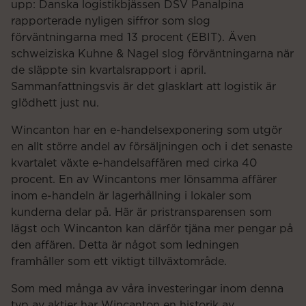
upp: Danska logistikbjässen DSV Panalpina
rapporterade nyligen siffror som slog
förväntningarna med 13 procent (EBIT). Även
schweiziska Kuhne & Nagel slog förväntningarna när
de släppte sin kvartalsrapport i april.
Sammanfattningsvis är det glasklart att logistik är
glödhett just nu.
Wincanton har en e-handelsexponering som utgör
en allt större andel av försäljningen och i det senaste
kvartalet växte e-handelsaffären med cirka 40
procent. En av Wincantons mer lönsamma affärer
inom e-handeln är lagerhållning i lokaler som
kunderna delar på. Här är pristransparensen som
lägst och Wincanton kan därför tjäna mer pengar på
den affären. Detta är något som ledningen
framhåller som ett viktigt tillväxtområde.
Som med många av våra investeringar inom denna
typ av aktier har Wincanton en historik av