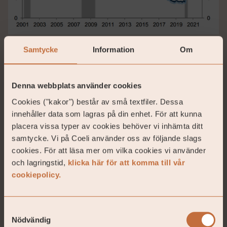
Källa: Goldman Sachs
Samtycke
Information
Om
Den svenska utvecklingen är något mindre
imponerande (ett blygsamt inslag av ironi ingår i
Denna webbplats använder cookies
meningsuppbyggnaden). Utvecklingen nedan ger
Cookies ("kakor") består av små textfiler. Dessa
intryck av att ingenting har hänt de senaste 20 åren
innehåller data som lagras på din enhet. För att kunna
och de starka ekonomiska åren innan pandemin slog
placera vissa typer av cookies behöver vi inhämta ditt
till gav i princip ingenting. Senaste data från
samtycke. Vi på Coeli använder oss av följande slags
Eurostat visar på 9,1 procents arbetslöshet för
cookies. För att läsa mer om vilka cookies vi använder
Sverige. Av 27 EU-länder har endast Spanien, Italien
och lagringstid,
klicka här för att komma till vår
och Grekland en högre arbetslöshet. I de länderna
cookiepolicy.
svarar turismen för 12–13 procent av BNP som på ett
år minskat med cirka 80 procent. Slutsatsen är att
Sverige har stora strukturella problem.
Samtyckesval
Nödvändig