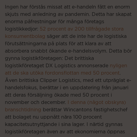
Ingen har förstås missat att e-handeln fått en enorm
skjuts med anledning av pandemin. Detta har skapat
enorma påfrestningar för många företags
logistikkedjor:
52 procent av 200 tillfrågade stora
konsumentbolag
säger att de inte har de logistiska
förutsättningarna på plats för att klara av att
absorbera snabbt ökande e-handelsvolym. Detta bör
gynna logistikföretagen: Det brittiska
logistikföretaget DX Logistics annonserade
nyligen
att de ska utöka fordonsflottan med 50 procent
.
Även brittiska Clipper Logistics, med ett utpräglat e-
handelsfokus, berättar i en uppdatering från januari
att deras försäljning ökade med 50 procent i
november och december.
I denna (något obskyra)
branschtidning
berättar Wincantons fastighetschef
att bolaget nu uppnått nära 100 procent
kapacitetsutnyttjande i sina lager. I närtid gynnas
logistikföretagen även av att ekonomierna öppnas