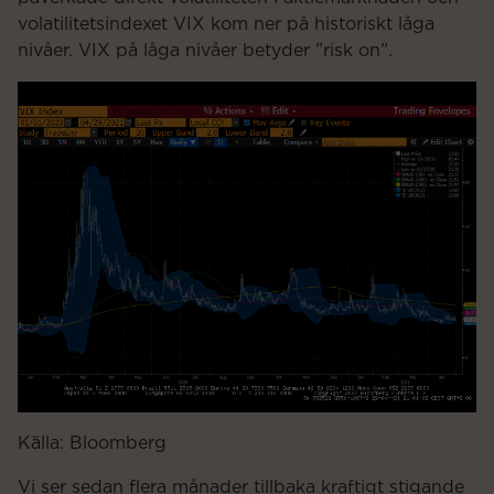
volatilitetsindexet VIX kom ner på historiskt låga
nivåer. VIX på låga nivåer betyder ”risk on”.
Källa: Bloomberg
Vi ser sedan flera månader tillbaka kraftigt stigande