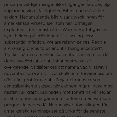
priser på väldigt många olika tillgångar: koppar, olja,
sojabönor, virke, fastigheter, Bitcoin och så aktier
såklart. Nedanstående bild visar utvecklingen för
amerikanska virkespriser som har formligen
exploderat det senaste året. Warren Buffet gav sin
syn i helgen på inflationen: ”…is seeing very
substantial inflation. We are raising prices. People
are raising prices to us and it’s being accepted”.
Trycket på den amerikanska centralbanken ökar då
deras syn fortsatt är att inflationstrycket är
övergående. Vi tillåter oss att nämna vad vi skrev i
november förra året: ”Det skulle inte förvåna oss om
nästa års problem är att tämja det monster som
centralbankerna skapat när ekonomin är tillbaka med
nästan full kraft”. Skillnaden mot för ett halvår sedan
är att ekonomierna går ännu starkare nu än vad som
prognosticerades då. Nedan visar utvecklingen för
amerikanska terminspriser på virke för de senaste