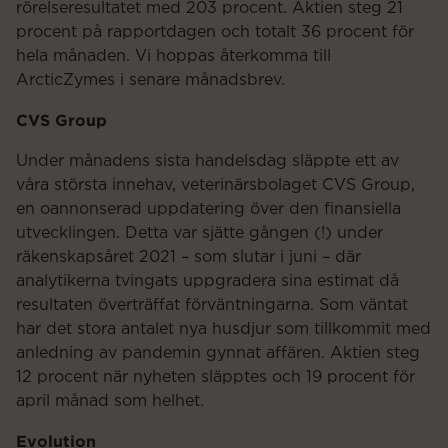
rörelseresultatet med 203 procent. Aktien steg 21
procent på rapportdagen och totalt 36 procent för
hela månaden. Vi hoppas återkomma till
ArcticZymes i senare månadsbrev.
CVS Group
Under månadens sista handelsdag släppte ett av
våra största innehav, veterinärsbolaget CVS Group,
en oannonserad uppdatering över den finansiella
utvecklingen. Detta var sjätte gången (!) under
räkenskapsåret 2021 – som slutar i juni – där
analytikerna tvingats uppgradera sina estimat då
resultaten överträffat förväntningarna. Som väntat
har det stora antalet nya husdjur som tillkommit med
anledning av pandemin gynnat affären. Aktien steg
12 procent när nyheten släpptes och 19 procent för
april månad som helhet.
Evolution