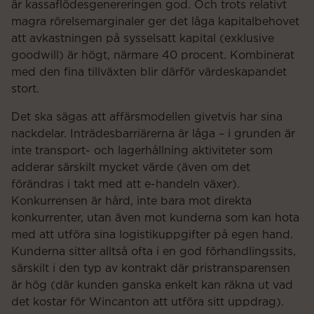
är kassaflödesgenereringen god. Och trots relativt
magra rörelsemarginaler ger det låga kapitalbehovet
att avkastningen på sysselsatt kapital (exklusive
goodwill) är högt, närmare 40 procent. Kombinerat
med den fina tillväxten blir därför värdeskapandet
stort.
Det ska sägas att affärsmodellen givetvis har sina
nackdelar. Inträdesbarriärerna är låga – i grunden är
inte transport- och lagerhållning aktiviteter som
adderar särskilt mycket värde (även om det
förändras i takt med att e-handeln växer).
Konkurrensen är hård, inte bara mot direkta
konkurrenter, utan även mot kunderna som kan hota
med att utföra sina logistikuppgifter på egen hand.
Kunderna sitter alltså ofta i en god förhandlingssits,
särskilt i den typ av kontrakt där pristransparensen
är hög (där kunden ganska enkelt kan räkna ut vad
det kostar för Wincanton att utföra sitt uppdrag).