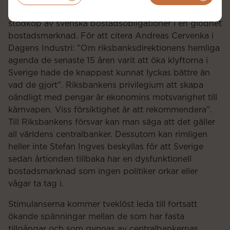
Bagdad Bob när han nyligen annonserade fortsatta
stödköp av svenska bostadsobligationer i en glödhet
bostadsmarknad. För att citera Andreas Cervenka i
Dagens Industri: ”Om riksbanksdirektionens hemliga
agenda de senaste 15 åren varit att öka klyftorna i
Sverige hade de knappast kunnat lyckas bättre än
vad de gjort”. Riksbankens privilegium att skapa
oändligt med pengar är ekonomins motsvarighet till
kärnvapen. Viss försiktighet är att rekommendera”.
Till Riksbankens försvar kan man säga att det gäller
all världens centralbanker. Dessutom kan rimligen
heller inte Stefan Ingves beskyllas för att Sverige
sedan årtionden tillbaka har en dysfunktionell
bostadsmarknad som ingen politiker orkar eller
vågar ta tag i.
Stimulanserna kommer tveklöst leda till fortsatt
ökande spänningar mellan de som har fasta
tillgångar och som gynnas av centralbankernas