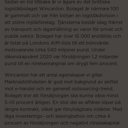
Sedan en tid tillbaka är vi ägare av det brittiska
logistikbolaget Wincanton. Bolaget är närmare 100
år gammalt och var från början en logistikdivision i
ett större mjölkföretag. Tjänsterna består idag främst
av transport och lagerhållning av varor för privat och
publik sektor. Bolaget har över 16 000 anställda och
är listat på Londons AIM-lista till ett börsvärde
motsvarande cirka 540 miljoner pund. Under
räkenskapsåret 2020 var försäljningen 1,2 miljarder
pund till en rörelsemarginal om drygt fem procent.
Wincanton har ett antal egenskaper vi gillar.
Marknadstillväxten är god mot bakgrund av skiftet
mot e-handel och en generell outsourcing-trend.
Bolaget tror att försäljningen ska kunna växa minst
5–10 procent årligen. En stor del av affären löper på
längre kontrakt, vilket ger förutsägbara intäkter. Med
låga investerings- och leasingbehov om cirka 4
procent av försäljningen och negativt rörelsekapital