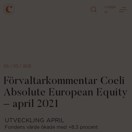
Logga
in
Direkt
till
sidans
innehåll
05 / 05 / 2021
Förvaltarkommentar Coeli
Absolute European Equity
– april 2021
UTVECKLING APRIL
Fondens värde ökade med +8,3 procent