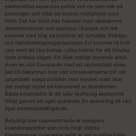
exempellösa expansiva politik och de som står på
perrongen och tittar på andras möjligheter susa
förbi. Det har blivit mer frekvent med våldsamma
demonstrationer och upplopp i Europa och det
kommer med hög sannolikhet att fortsätta. Bidrags-
och transfereringsorganisationen EU kommer få fullt
upp med att öka bidrag i olika former för att försöka
tysta kritiska väljare. Ett ökat statligt styrande alltså.
Även en stor Europavän med ett optimistiskt sinne
kan bli bekymrad över vad konsekvenserna blir när
uppenbart svaga politiker med mycket makt ökar
det statligt styret på bekostnad av liberalismen.
Bästa botemedlet är att själv skaffa sig ekonomisk
frihet genom ett eget sparande. En anledning till vårt
eget existensberättigande.
Betydligt mer uppmuntrande är bolagens
kvartalsrapporter som trots högt ställda
förväntningar överraskat rejält åt det positiva hållet.