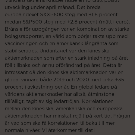
Världens aktiemarknader hade en fortsatt positiv
utveckling under april månad. Det breda
europaindexet SXXP600 steg med +1,8 procent
medan S&P500 steg med +2,8 procent (mätt i euro).
Bränsle för uppgången var en kombination av starka
bolagsrapporter, en värld som börjar takta upp med
vaccineringen och en amerikansk långränta som
stabiliserades. Undantaget var den kinesiska
aktiemarknaden som efter en stark inledning på året
föll tillbaka och är nu oförändrad på året. Detta är
intressant då den kinesiska aktiemarknaden var en
global vinnare både 2019 och 2020 med cirka +35
procent i avkastning per år. En global ledare på
världens aktiemarknader har alltså, åtminstone
tillfälligt, tagit av sig ledartröjan. Korrelationen
mellan den kinesiska, amerikanska och europeiska
aktiemarknaden har minskat rejält på kort tid. Frågan
är vad som ska få korrelationen tillbaka till mer
normala nivåer. Vi återkommer till det i