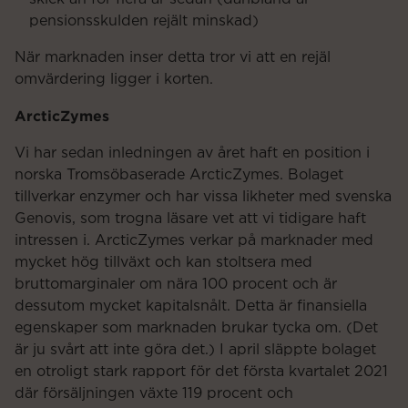
pensionsskulden rejält minskad)
När marknaden inser detta tror vi att en rejäl
omvärdering ligger i korten.
ArcticZymes
Vi har sedan inledningen av året haft en position i
norska Tromsöbaserade ArcticZymes. Bolaget
tillverkar enzymer och har vissa likheter med svenska
Genovis, som trogna läsare vet att vi tidigare haft
intressen i. ArcticZymes verkar på marknader med
mycket hög tillväxt och kan stoltsera med
bruttomarginaler om nära 100 procent och är
dessutom mycket kapitalsnålt. Detta är finansiella
egenskaper som marknaden brukar tycka om. (Det
är ju svårt att inte göra det.) I april släppte bolaget
en otroligt stark rapport för det första kvartalet 2021
där försäljningen växte 119 procent och