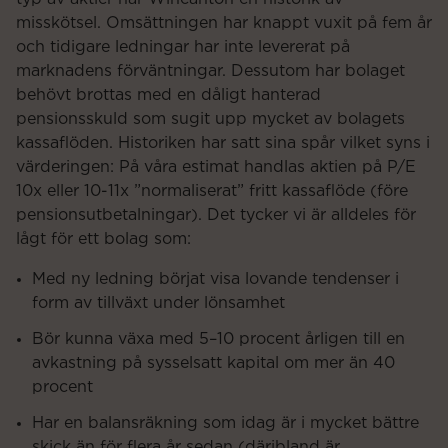
misskötsel. Omsättningen har knappt vuxit på fem år
och tidigare ledningar har inte levererat på
marknadens förväntningar. Dessutom har bolaget
behövt brottas med en dåligt hanterad
pensionsskuld som sugit upp mycket av bolagets
kassaflöden. Historiken har satt sina spår vilket syns i
värderingen: På våra estimat handlas aktien på P/E
10x eller 10-11x ”normaliserat” fritt kassaflöde (före
pensionsutbetalningar). Det tycker vi är alldeles för
lågt för ett bolag som:
Med ny ledning börjat visa lovande tendenser i
form av tillväxt under lönsamhet
Bör kunna växa med 5–10 procent årligen till en
avkastning på sysselsatt kapital om mer än 40
procent
Har en balansräkning som idag är i mycket bättre
skick än för flera år sedan (däribland är