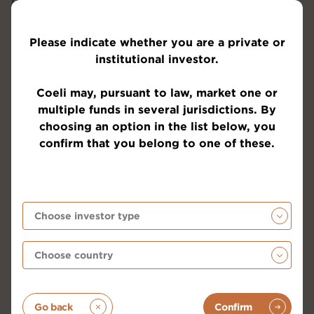
fem åren. Något hände för ett år sedan.
Please indicate whether you are a private or
institutional investor.
Coeli may, pursuant to law, market one or
multiple funds in several jurisdictions. By
choosing an option in the list below, you
confirm that you belong to one of these.
Källa: Bloomberg
Sett i ljuset av ovanstående fakta är det fascinerande
att vår Riksbank med emfas hävdar att vi inte har
Go back
Confirm
någon inflation. Stefan Ingves påminner lite om