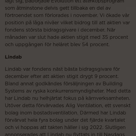
lagt sig, påbörjade Evolution ett återköpsprogram
som åtminstone delvis gett tillbaka en del av
förtroendet som förlorades i november. Vi ökade vår
position på låga nivåer vilket bidrog till att aktien var
fondens största bidragsgivare i december. När
månaden var slut hade aktien stigit med 35 procent
och uppgången för helåret blev 54 procent.
Lindab
Lindab var fondens näst bästa bidragsgivare för
december efter att aktien stigit drygt 9 procent.
Bland annat godkändes försäljningen av Building
Systems av ryska konkurrensmyndigheter. Med detta
har Lindab nu helhjärtat fokus på kärnverksamheten.
Utöver detta förvärvades Alig Ventilation, ett svenskt
bolag inom bostadsventilation. Därmed har Lindab
förvärvat hela fyra bolag under det fjärde kvartalet
och vi hoppas att takten håller i sig 2022. Slutligen
annonserades att Lindab nu flyttats in till Nasdaqs