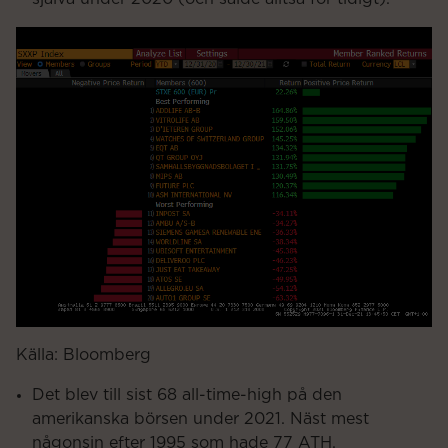
Källa: Bloomberg
Det blev till sist 68 all-time-high på den
amerikanska börsen under 2021. Näst mest
någonsin efter 1995 som hade 77 ATH.