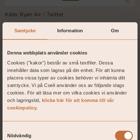
Källa: Ryan Air / Twitter
Vår nya energiminister Khashayar Farmanbar kan
Samtycke
Information
Om
sannolikt ha landets största självförtroende. På
frågan vad de ska göra åt elpriserna blev svaret: ”vi
jobbar dygnet runt för att pressa tillbaka elpriset”.
Denna webbplats använder cookies
Vår nya miljöminister klarade sig så där i
Cookies ("kakor") består av små textfiler. Dessa
utfrågningen om hur många kärnkraftverk Sverige
innehåller data som lagras på din enhet. För att kunna
har i drift och hur många som tagits ur bruk. Hon
placera vissa typer av cookies behöver vi inhämta ditt
chansade på att två stängts ned och tre är i bruk.
samtycke. Vi på Coeli använder oss av följande slags
Rätt svar är att sex stängts ned och sex är kvar i
cookies. För att läsa mer om vilka cookies vi använder
bruk. Hon är säkert jättebra på andra saker.
och lagringstid,
klicka här för att komma till vår
cookiepolicy.
Samtyckesval
Nödvändig