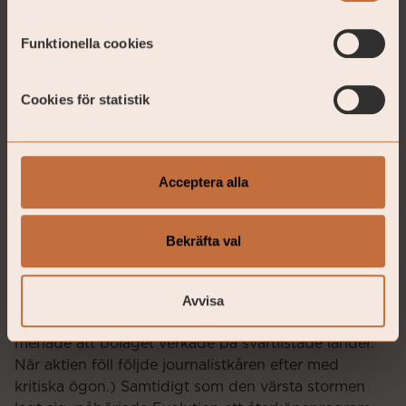
Funktionella cookies
Cookies för statistik
Källa: Steget efter
LÅNGA INNEHAV
Acceptera alla
Evolution
Efter en minst sagt utmanande novembermånad, där
Bekräfta val
aktien sjönk med hela 32 procent, återhämtade sig
Evolution-aktien rejält under december. (Som de
Avvisa
flesta av er läsare sannolikt känner till, blev Evolution
i november utsatt för anonyma anklagelser som
menade att bolaget verkade på svartlistade länder.
När aktien föll följde journalistkåren efter med
kritiska ögon.) Samtidigt som den värsta stormen