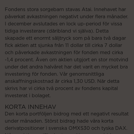
Fondens stora sorgebarn stavas Atai. Innehavet har
påverkat avkastningen negativt under flera månader.
I december avslutades en lock up-period för vissa
tidiga investerare (däribland vi själva). Detta
skapade ett enormt säljtryck som på bara två dagar
fick aktien att sjunka från 11 dollar till cirka 7 dollar
och påverkade avkastningen för fonden med cirka
-1,4 procent. Även om aktien utgjort en stor motvind
under det andra halvåret har det varit en mycket bra
investering för fonden. Vår genomsnittliga
anskaffningskostnad är cirka 1,30 USD. När detta
skrivs har vi cirka två procent av fondens kapital
investerat i bolaget.
KORTA INNEHAV
Den korta portföljen bidrog med ett negativt resultat
under månaden. Störst bidrag hade våra korta
derivatpositioner i svenska OMXS30 och tyska DAX.