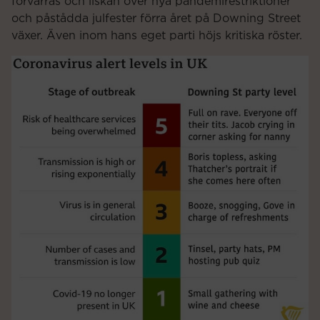
förvärras och ilskan över nya pandemirestriktioner
och påstådda julfester förra året på Downing Street
växer. Även inom hans eget parti höjs kritiska röster.