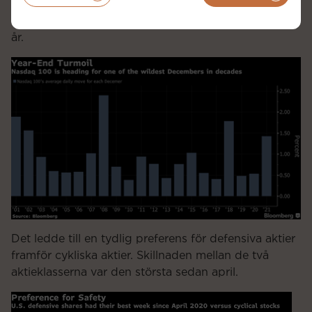
genomsnittliga rörelsen per dag för Nasdaqindexet.
Vi fick uppleva den tredje högsta volatiliteten på 20
år.
Det ledde till en tydlig preferens för defensiva aktier
framför cykliska aktier. Skillnaden mellan de två
aktieklasserna var den största sedan april.