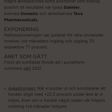
Några aktiespecifika korta positioner som bidrog
Daimler
positivt till resultatet var tyska
,
Dometic
Teva
svenska
och amerikanska
Pharmaceuticals
.
EXPONERING
Nettoexponeringen var, justerat för våra onoterade
innehav, vid månadens ingång och utgång 70
respektive 77 procent.
ÅRET SOM GÅTT
Först ett kortfattat försök att i punktform
summera
vårt
2021.
Avkastningen:
När vi pustar ut och konstaterar att
fonden stigit med +22,3 procent under året är vi
nöjda, även om vi backat något sedan vår högsta
notering två månader tidigare.