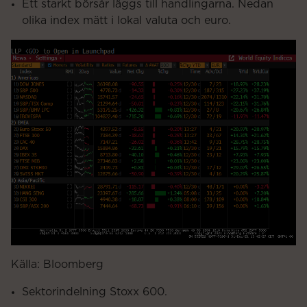
Ett starkt börsår läggs till handlingarna. Nedan
olika index mätt i lokal valuta och euro.
Källa: Bloomberg
Sektorindelning Stoxx 600.