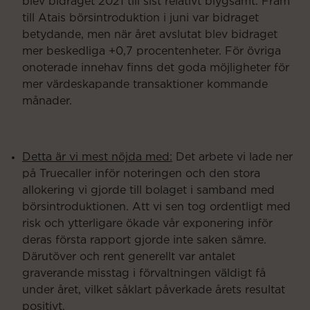
blev bidraget 2021 till sist relativt blygsamt. Fram
till Atais börsintroduktion i juni var bidraget
betydande, men när året avslutat blev bidraget
mer beskedliga +0,7 procentenheter. För övriga
onoterade innehav finns det goda möjligheter för
mer värdeskapande transaktioner kommande
månader.
Detta är vi mest nöjda med:
Det arbete vi lade ner
på Truecaller inför noteringen och den stora
allokering vi gjorde till bolaget i samband med
börsintroduktionen. Att vi sen tog ordentligt med
risk och ytterligare ökade vår exponering inför
deras första rapport gjorde inte saken sämre.
Därutöver och rent generellt var antalet
graverande misstag i förvaltningen väldigt få
under året, vilket såklart påverkade årets resultat
positivt.