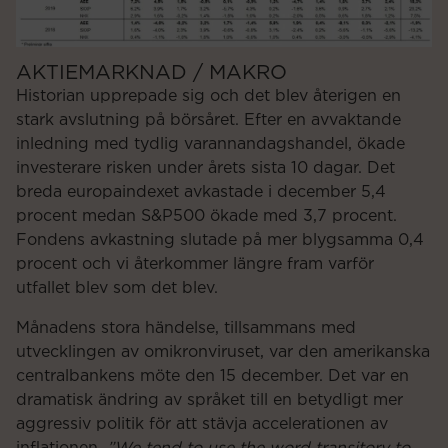
AKTIEMARKNAD / MAKRO
Historian upprepade sig och det blev återigen en
stark avslutning på börsåret. Efter en avvaktande
inledning med tydlig varannandagshandel, ökade
investerare risken under årets sista 10 dagar. Det
breda europaindexet avkastade i december 5,4
procent medan S&P500 ökade med 3,7 procent.
Fondens avkastning slutade på mer blygsamma 0,4
procent och vi återkommer längre fram varför
utfallet blev som det blev.
Månadens stora händelse, tillsammans med
utvecklingen av omikronviruset, var den amerikanska
centralbankens möte den 15 december. Det var en
dramatisk ändring av språket till en betydligt mer
aggressiv politik för att stävja accelerationen av
inflationen.
”We tend to use the word transitory to