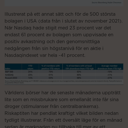
Illustrerat på ett annat sätt och för de 500 största
bolagen i USA (data från i slutet av november 2021).
När Nasdaq hade stigit med 23 procent var det
endast 61 procent av bolagen som uppvisade en
positiv avkastning och den genomsnittliga
nedgången från sin högstanivå för en aktie i
Nasdaqindexet var hela -41 procent.
Världens börser har de senaste månaderna uppträtt
lite som en missbrukare som emellanåt inte får sina
droger (stimulanser från centralbankerna).
Riskaptiten har pendlat kraftigt vilket bilden nedan
tydligt illustrerar. Från ett översålt läge för en månad
sedan är marknaden nu tillbaka till mer av ett