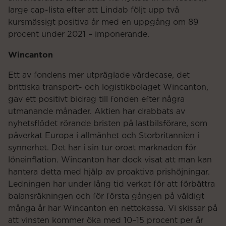
large cap-lista efter att Lindab följt upp två
kursmässigt positiva år med en uppgång om 89
procent under 2021 – imponerande.
Wincanton
Ett av fondens mer utpräglade värdecase, det
brittiska transport- och logistikbolaget Wincanton,
gav ett positivt bidrag till fonden efter några
utmanande månader. Aktien har drabbats av
nyhetsflödet rörande bristen på lastbilsförare, som
påverkat Europa i allmänhet och Storbritannien i
synnerhet. Det har i sin tur oroat marknaden för
löneinflation. Wincanton har dock visat att man kan
hantera detta med hjälp av proaktiva prishöjningar.
Ledningen har under lång tid verkat för att förbättra
balansräkningen och för första gången på väldigt
många år har Wincanton en nettokassa. Vi skissar på
att vinsten kommer öka med 10–15 procent per år