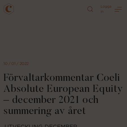
Logga
in
Direkt
till
sidans
innehåll
10 / 01 / 2022
Förvaltarkommentar Coeli
Absolute European Equity
– december 2021 och
summering av året