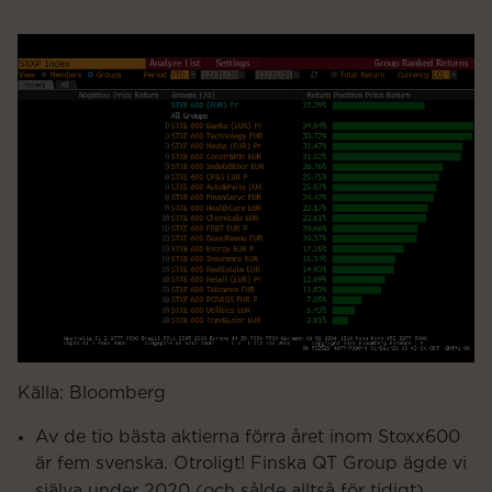
Källa: Bloomberg
Av de tio bästa aktierna förra året inom Stoxx600
är fem svenska. Otroligt! Finska QT Group ägde vi
själva under 2020 (och sålde alltså för tidigt).