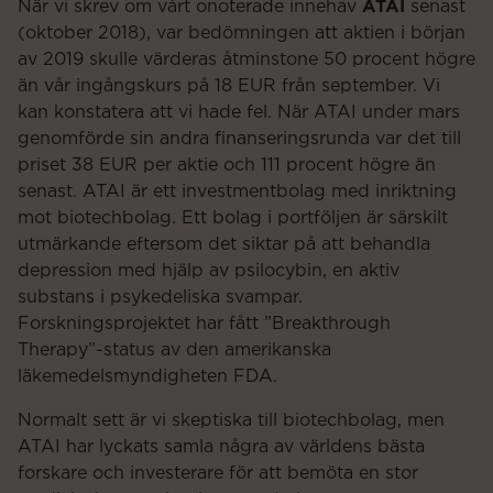
ATAI
När vi skrev om vårt onoterade innehav
senast
(oktober 2018), var bedömningen att aktien i början
av 2019 skulle värderas åtminstone 50 procent högre
än vår ingångskurs på 18 EUR från september. Vi
kan konstatera att vi hade fel. När ATAI under mars
genomförde sin andra finanseringsrunda var det till
priset 38 EUR per aktie och 111 procent högre än
senast. ATAI är ett investmentbolag med inriktning
mot biotechbolag. Ett bolag i portföljen är särskilt
utmärkande eftersom det siktar på att behandla
depression med hjälp av psilocybin, en aktiv
substans i psykedeliska svampar.
Forskningsprojektet har fått ”Breakthrough
Therapy”-status av den amerikanska
läkemedelsmyndigheten FDA.
Normalt sett är vi skeptiska till biotechbolag, men
ATAI har lyckats samla några av världens bästa
forskare och investerare för att bemöta en stor