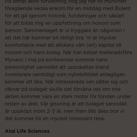
På temat aktiv förvaltning flög jag ner till München
föregående vecka enkom för en middag med Bulent
för att gå igenom historik, funderingar och såklart
för att bilda mig en uppfattning om honom som
person. Sammantaget är vi tryggare än någonsin i
att det här kommer bli riktigt bra. Vi är mycket
komfortabla med att allokera vårt (ert) kapital till
honom och hans bolag. När han börjar marknadsföra
Mynaric i maj på konferenser kommer hans
personlighet sannolikt att uppskattas bland
investerare samtidigt som nyhetsflödet antagligen
kommer att öka. När intresserade sen sätter sig och
räknar på bolaget skulle det förvåna oss om inte
aktien kommer vara en stark motor för fonden under
resten av året. Vår gissning är att bolaget sannolikt
är uppköpt inom 2-3 år, men fram tills dess tror vi
det kommer bli en mycket intressant resa.
Atai Life Sciences