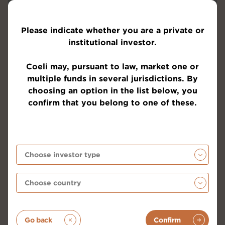
Please indicate whether you are a private or
institutional investor.
Här hemma har vi fått vår beskärda del av elände.
Efter att precis hämtat oss efter en 134 dagar lång
Coeli may, pursuant to law, market one or
regeringsbildning så har Swedbanksåpan sannolikt
multiple funds in several jurisdictions. By
slagit nytt svenskt rekord i grenen ”hur du absolut
choosing an option in the list below, you
inte skall hantera en kris” och det var många
confirm that you belong to one of these.
inblandade som gav ett alldeles förträffligt bidrag i
denna utövning. I förhållandet till börsvärdet måste
det nästan vara världsrekord. Att så många
mediokra tjänstemän kan sitta på så mycket makt
fungerar bara när det är någorlunda lugnt runt
omkring. Man har nu varit inblandad i ett antal
skandaler och kriser de senaste 10 åren och de hårt
prövade aktieägarna får stå ut med ungefär samma
garnityr runt omkring.
Härvan började i februari när banken kontaktar de 15
Go back
Confirm