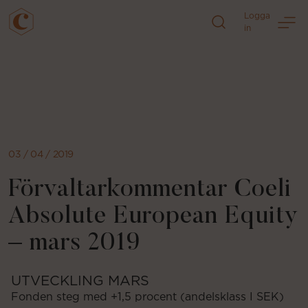
Logga
in
Direkt
till
sidans
innehåll
03 / 04 / 2019
Förvaltarkommentar Coeli
Absolute European Equity
– mars 2019
UTVECKLING MARS
Fonden steg med +1,5 procent (andelsklass I SEK)