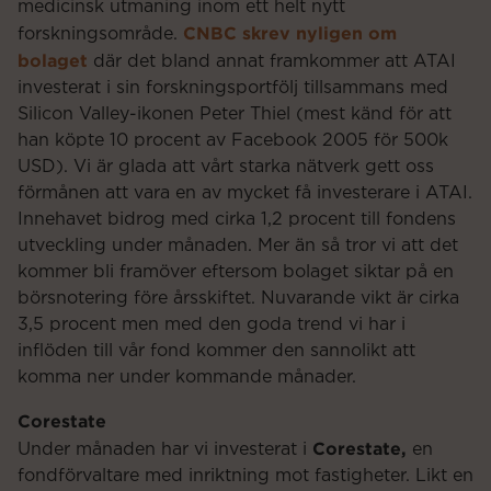
medicinsk utmaning inom ett helt nytt
CNBC skrev nyligen om
forskningsområde.
bolaget
där det bland annat framkommer att ATAI
investerat i sin forskningsportfölj tillsammans med
Silicon Valley-ikonen Peter Thiel (mest känd för att
han köpte 10 procent av Facebook 2005 för 500k
USD). Vi är glada att vårt starka nätverk gett oss
förmånen att vara en av mycket få investerare i ATAI.
Innehavet bidrog med cirka 1,2 procent till fondens
utveckling under månaden. Mer än så tror vi att det
kommer bli framöver eftersom bolaget siktar på en
börsnotering före årsskiftet. Nuvarande vikt är cirka
3,5 procent men med den goda trend vi har i
inflöden till vår fond kommer den sannolikt att
komma ner under kommande månader.
Corestate
Corestate,
Under månaden har vi investerat i
en
fondförvaltare med inriktning mot fastigheter. Likt en