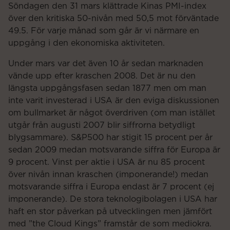
Söndagen den 31 mars klättrade Kinas PMI-index
över den kritiska 50-nivån med 50,5 mot förväntade
49.5. För varje månad som går är vi närmare en
uppgång i den ekonomiska aktiviteten.
Under mars var det även 10 år sedan marknaden
vände upp efter kraschen 2008. Det är nu den
längsta uppgångsfasen sedan 1877 men om man
inte varit investerad i USA är den eviga diskussionen
om bullmarket är något överdriven (om man istället
utgår från augusti 2007 blir siffrorna betydligt
blygsammare). S&P500 har stigit 15 procent per år
sedan 2009 medan motsvarande siffra för Europa är
9 procent. Vinst per aktie i USA är nu 85 procent
över nivån innan kraschen (imponerande!) medan
motsvarande siffra i Europa endast är 7 procent (ej
imponerande). De stora teknologibolagen i USA har
haft en stor påverkan på utvecklingen men jämfört
med ”the Cloud Kings” framstår de som mediokra.