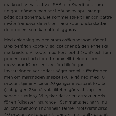
marknad. Vi var aktiva i SEB och Swedbank som
tidigare nämnts men har i början av april stängt
båda positionerna. Det kommer säkert fler och bättre
nivåer framöver då vi tror marknaden underskattar
de problem som kan offentliggöras.
Med anledning av den stora osäkerhet som råder i
Brexit-frågan köpte vi säljoptioner på den engelska
marknaden. Vi köpte med kort löptid (april) och fem
procent ned och för ett nominellt belopp som
motsvarar 10 procent av våra tillgångar.
Investeringen var endast några promille för fonden
men om marknaden snabbt skulle gå ned med 10
procent tjänar vi cirka 20 gånger investerat kapital
(antagligen 25x då volatiliteten går rakt upp i en
sådan situation). Vi tycker det är ett attraktivt pris
för en ”disaster insurance”. Sammantaget har vi nu
säljoptioner som i nominella termer motsvarar cirka
40 procent av fondens tillgångar men deltajusterat