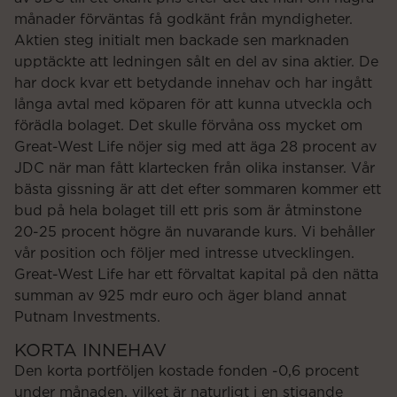
månader förväntas få godkänt från myndigheter.
Aktien steg initialt men backade sen marknaden
upptäckte att ledningen sålt en del av sina aktier. De
har dock kvar ett betydande innehav och har ingått
långa avtal med köparen för att kunna utveckla och
förädla bolaget. Det skulle förvåna oss mycket om
Great-West Life nöjer sig med att äga 28 procent av
JDC när man fått klartecken från olika instanser. Vår
bästa gissning är att det efter sommaren kommer ett
bud på hela bolaget till ett pris som är åtminstone
20-25 procent högre än nuvarande kurs. Vi behåller
vår position och följer med intresse utvecklingen.
Great-West Life har ett förvaltat kapital på den nätta
summan av 925 mdr euro och äger bland annat
Putnam Investments.
KORTA INNEHAV
Den korta portföljen kostade fonden -0,6 procent
under månaden, vilket är naturligt i en stigande