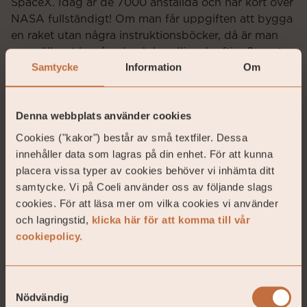
SpaceX. Idag är de 7000 anställda och har kört över
NASA fullständigt! Om man får uppgiften att bygga
en raket utan några instruktionsböcker, då är man
nog sällsynt begåvad och handlingskraftig. Senaste
Samtycke
Information
Om
värderingen på SpaceX är USD 30 miljarder. En liten
anekdot är att de första anställda betalade 5 cent för
en option och nuvarande värdering är 189 USD. Med
Denna webbplats använder cookies
närmare 4000 X i värdeökning behövs inte
jättemycket pengar i en första investering för att det
Cookies ("kakor") består av små textfiler. Dessa
skall bli julklappar till familjen vid årets slut. Elon
innehåller data som lagras på din enhet. För att kunna
äger själv 54 procent av bolaget så där måste det bli
placera vissa typer av cookies behöver vi inhämta ditt
jättemånga julklappar.
samtycke. Vi på Coeli använder oss av följande slags
cookies. För att läsa mer om vilka cookies vi använder
Den andra nyheten som annonserades några dagar
och lagringstid,
klicka här för att komma till vår
senare var en riktig ”Game Changer” för bolaget.
cookiepolicy.
Mynaric har emitterat 7 procent nya aktier till en
investerare representerande en större
satellitkonstellation som Mynaric samarbetar med.
Samtyckesval
Priset man betalar är 55 euro per aktie vilket är
Nödvändig