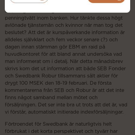
största ägarna och berättar att programmet
Uppdrag Granskning kommer berätta om
penningtvätt inom banken. Hur tänkte dessa högt
avlönade tjänstemän och kvinnor när man tog det
beslutet? Att det är kurspåverkande information är
alldeles självklart och fem veckor senare (?) och
dagen innan stämman gör EBM en raid på
huvudkontoret för att bland annat undersöka vad
man informerat om i detalj. När detta månadsbrev
skrivs kom det ut information att både SEB Fonder
och Swedbank Robur tillsammans sålt aktier för
drygt 100 MSEK den 18-19 februari. De första
kommentarerna från SEB och Robur är att det inte
finns något samband mellan mötet och
försäljningen. Det ser inte bra ut trots att det är, vad
vi förstår, automatiskt initierade indexförsäljningar.
Förtroendet för Swedbank är naturligtvis helt
förbrukat i det korta perspektivet och tyvärr har