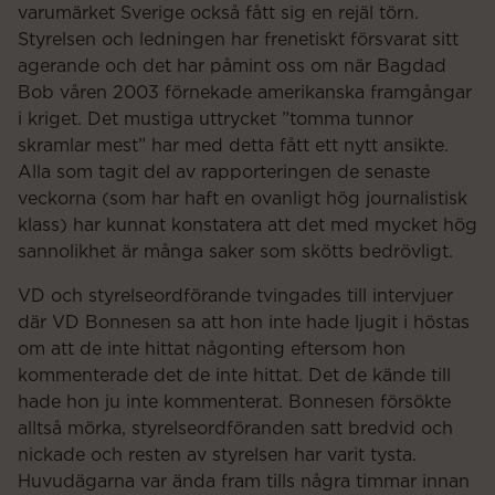
varumärket Sverige också fått sig en rejäl törn.
Styrelsen och ledningen har frenetiskt försvarat sitt
agerande och det har påmint oss om när Bagdad
Bob våren 2003 förnekade amerikanska framgångar
i kriget. Det mustiga uttrycket ”tomma tunnor
skramlar mest” har med detta fått ett nytt ansikte.
Alla som tagit del av rapporteringen de senaste
veckorna (som har haft en ovanligt hög journalistisk
klass) har kunnat konstatera att det med mycket hög
sannolikhet är många saker som skötts bedrövligt.
VD och styrelseordförande tvingades till intervjuer
där VD Bonnesen sa att hon inte hade ljugit i höstas
om att de inte hittat någonting eftersom hon
kommenterade det de inte hittat. Det de kände till
hade hon ju inte kommenterat. Bonnesen försökte
alltså mörka, styrelseordföranden satt bredvid och
nickade och resten av styrelsen har varit tysta.
Huvudägarna var ända fram tills några timmar innan