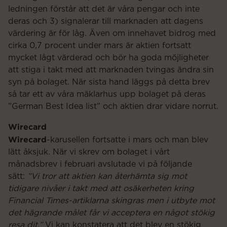
ledningen förstår att det är våra pengar och inte
deras och 3) signalerar till marknaden att dagens
värdering är för låg. Även om innehavet bidrog med
cirka 0,7 procent under mars är aktien fortsatt
mycket lågt värderad och bör ha goda möjligheter
att stiga i takt med att marknaden tvingas ändra sin
syn på bolaget. När sista hand läggs på detta brev
så tar ett av våra mäklarhus upp bolaget på deras
”German Best Idea list” och aktien drar vidare norrut.
Wirecard
Wirecard
-karusellen fortsatte i mars och man blev
lätt åksjuk. När vi skrev om bolaget i vårt
månadsbrev i februari avslutade vi på följande
sätt:
”Vi tror att aktien kan återhämta sig mot
tidigare nivåer i takt med att osäkerheten kring
Financial Times-artiklarna skingras men i utbyte mot
det hägrande målet får vi acceptera en något stökig
resa dit.”
Vi kan konstatera att det blev en stökig