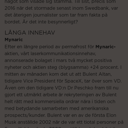
något som visade sig stämma. Till sist, precis som
2016 när det stormade senast inom Swedbank, var
det återigen journalister som tar fram fakta på
bordet. Är det inte besynnerligt?
LÅNGA INNEHAV
Mynaric
Mynaric-
Efter en längre period av permafrost för
aktien, vårt laserkommunikationsinnehav,
annonserade bolaget i mars två mycket positiva
nyheter och aktien steg (blygsamma) +24 procent. I
mitten av månaden kom det ut att Bulent Altan,
tidigare Vice President för SpaceX, tar över som VD.
Även om den tidigare VD:n Dr Peschko fram till nu
gjort ett utmärkt arbete är rekryteringen av Bulent
helt rätt med kommersiella ordrar nära i tiden och
med betydande samarbeten med amerikanska
prospects/kunder. Bulent var en av de första Elon
Musk anställde 2002 när de var ett tiotal personer på