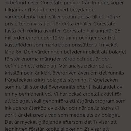
aktiefond reser Corestate pengar från kunder, köper
tillgångar (fastigheter) med betydande
värdepotential och säljer sedan dessa till ett högre
pris efter en viss tid. För detta erhåller Corestate
fasta och rörliga avgifter. Corestate har ungefär 25
miljarder euro under förvaltning och generar fria
kassaflöden som marknaden prissätter till mycket
låga 6x. Den värderingen betyder implicit att bolaget
förstör enorma mängder värde och det är per
definition ett krisbolag. Vår analys pekar på att
krisstämpeln är klart överdriven även om det funnits
frågetecken kring bolagets styrning. Frågetecken
som nu till stor del övervunnits efter tillsättandet av
en ny permanent vd. Vi har också arbetat aktivt för
att bolaget skall genomföra ett åtgärdsprogram som
inkluderar återköp av aktier och när detta skrivs (1
april) är det precis vad som meddelats av bolaget.
Det är mycket glädjande eftersom det 1) visar att
ledningen förstår kapitalallokering 2) visar att