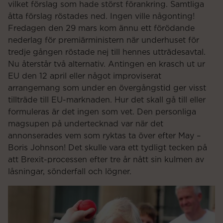
vilket förslag som hade störst förankring. Samtliga
åtta förslag röstades ned. Ingen ville någonting!
Fredagen den 29 mars kom ännu ett förödande
nederlag för premiärministern när underhuset för
tredje gången röstade nej till hennes utträdesavtal.
Nu återstår två alternativ. Antingen en krasch ut ur
EU den 12 april eller något improviserat
arrangemang som under en övergångstid ger visst
tillträde till EU-marknaden. Hur det skall gå till eller
formuleras är det ingen som vet. Den personliga
magsupen på undertecknad var när det
annonserades vem som ryktas ta över efter May –
Boris Johnson! Det skulle vara ett tydligt tecken på
att Brexit-processen efter tre år nått sin kulmen av
låsningar, sönderfall och lögner.