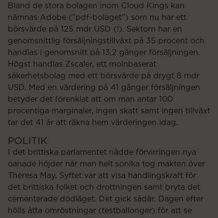
Bland de stora bolagen inom Cloud Kings kan
nämnas Adobe (”pdf-bolaget”) som nu har ett
börsvärde på 125 mdr USD (!). Sektorn har en
genomsnittlig försäljningstillväxt på 35 procent och
handlas i genomsnitt på 13,2 gånger försäljningen.
Högst handlas Zscaler, ett molnbaserat
säkerhetsbolag med ett börsvärde på drygt 8 mdr
USD. Med en värdering på 41 gånger försäljningen
betyder det förenklat att om man antar 100
procentiga marginaler, ingen skatt samt ingen tillväxt
tar det 41 år att räkna hem värderingen idag.
POLITIK
I det brittiska parlamentet nådde förvirringen nya
oanade höjder när man helt sonika tog makten över
Theresa May. Syftet var att visa handlingskraft för
det brittiska folket och drottningen samt bryta det
cementerade dödläget. Det gick sådär. Dagen efter
hölls åtta omröstningar (testballonger) för att se