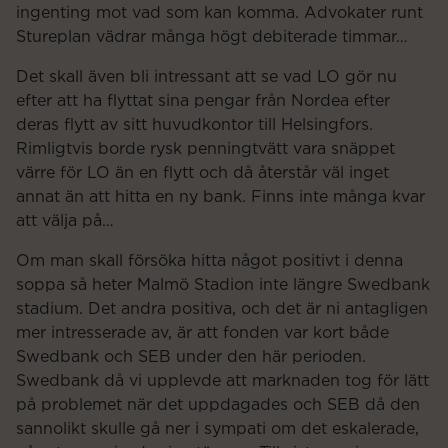
ingenting mot vad som kan komma. Advokater runt
Stureplan vädrar många högt debiterade timmar…
Det skall även bli intressant att se vad LO gör nu
efter att ha flyttat sina pengar från Nordea efter
deras flytt av sitt huvudkontor till Helsingfors.
Rimligtvis borde rysk penningtvätt vara snäppet
värre för LO än en flytt och då återstår väl inget
annat än att hitta en ny bank. Finns inte många kvar
att välja på…
Om man skall försöka hitta något positivt i denna
soppa så heter Malmö Stadion inte längre Swedbank
stadium. Det andra positiva, och det är ni antagligen
mer intresserade av, är att fonden var kort både
Swedbank och SEB under den här perioden.
Swedbank då vi upplevde att marknaden tog för lätt
på problemet när det uppdagades och SEB då den
sannolikt skulle gå ner i sympati om det eskalerade,