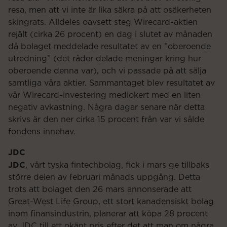
resa, men att vi inte är lika säkra på att osäkerheten
skingrats. Alldeles oavsett steg Wirecard-aktien
rejält (cirka 26 procent) en dag i slutet av månaden
då bolaget meddelade resultatet av en ”oberoende
utredning” (det råder delade meningar kring hur
oberoende denna var), och vi passade på att sälja
samtliga våra aktier. Sammantaget blev resultatet av
vår Wirecard-investering mediokert med en liten
negativ avkastning. Några dagar senare när detta
skrivs är den ner cirka 15 procent från var vi sålde
fondens innehav.
JDC
JDC
, vårt tyska fintechbolag, fick i mars ge tillbaks
större delen av februari månads uppgång. Detta
trots att bolaget den 26 mars annonserade att
Great-West Life Group, ett stort kanadensiskt bolag
inom finansindustrin, planerar att köpa 28 procent
av JDC till ett okänt pris efter det att man om några