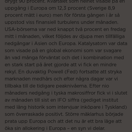
drygt 90 procent. Kvartalet som helhet visade på en
uppgång i Europa om 12,3 procent (Sverige 8,9
procent mätt i euro) men för första gången i år så
uppstod viss finansiell turbulens under månaden.
USA-börserna var ned knappt två procent en fredag
mitt i månaden, vilket följdes av djupa men tillfälliga
nedgångar i Asien och Europa. Katalysatorn var data
som visade på en global ekonomi som var svagare
än vad många förväntat och det i kombination med
en stark start på året gjorde att vi fick en mindre
rekyl. En duvaktig Powell (Fed) fortsatte att stryka
marknaden medhårs och efter några dagar var vi
tillbaka till de tidigare peaknivåerna. Efter nio
månaders nedgång i tyska makrosiffror fick vi i slutet
av månaden till sist en IFO siffra (gediget institut
med lång historik som intervjuar inköpare i Tyskland)
som överraskade positivt. Större mäklarhus började
prata upp Europa och att det nu är ett bra läge att
öka sin allokering i Europa – en syn vi delar.