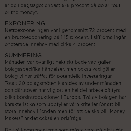
är de i dagsläget endast 5-6 procent då de är ”out
of the money”.
EXPONERING
Nettoexponeringen var i genomsnitt 72 procent med
en bruttoexponering på 145 procent. I siffrorna ingår
onoterade innehav med cirka 4 procent.
SUMMERING
Månaden var ovanligt hektiskt både vad gäller
bolagsspecifika händelser, men också vad gäller
bolag vi har träffat för potentiella investeringar.
Totalt 20 bolagsmöten klarades av under månaden
och därutöver har vi gjort en hel del arbete på fyra
olika börsintroduktioner i Europa. Två av bolagen har
karakteristika som uppfyller våra kriterier för att bli
stora innehav i fonden men för att de ska bli ”Money
Makers” är det också en prisfråga.
De två komponenterna som måste vara på plats för