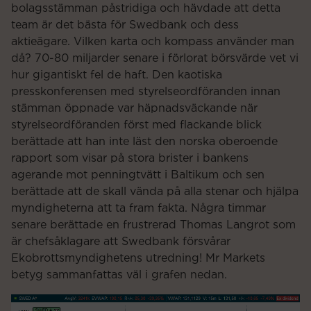
bolagsstämman påstridiga och hävdade att detta
team är det bästa för Swedbank och dess
aktieägare. Vilken karta och kompass använder man
då? 70-80 miljarder senare i förlorat börsvärde vet vi
hur gigantiskt fel de haft. Den kaotiska
presskonferensen med styrelseordföranden innan
stämman öppnade var häpnadsväckande när
styrelseordföranden först med flackande blick
berättade att han inte läst den norska oberoende
rapport som visar på stora brister i bankens
agerande mot penningtvätt i Baltikum och sen
berättade att de skall vända på alla stenar och hjälpa
myndigheterna att ta fram fakta. Några timmar
senare berättade en frustrerad Thomas Langrot som
är chefsåklagare att Swedbank försvårar
Ekobrottsmyndighetens utredning! Mr Markets
betyg sammanfattas väl i grafen nedan.