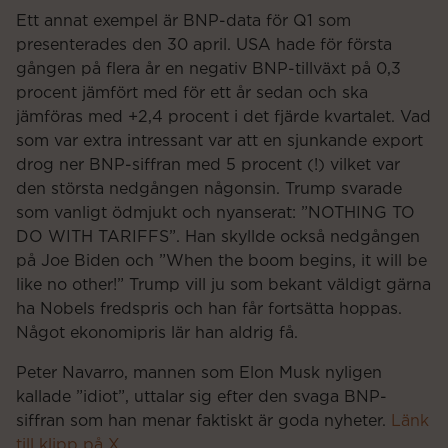
Ett annat exempel är BNP-data för Q1 som
presenterades den 30 april. USA hade för första
gången på flera år en negativ BNP-tillväxt på 0,3
procent jämfört med för ett år sedan och ska
jämföras med +2,4 procent i det fjärde kvartalet. Vad
som var extra intressant var att en sjunkande export
drog ner BNP-siffran med 5 procent (!) vilket var
den största nedgången någonsin. Trump svarade
som vanligt ödmjukt och nyanserat: ”NOTHING TO
DO WITH TARIFFS”. Han skyllde också nedgången
på Joe Biden och ”When the boom begins, it will be
like no other!” Trump vill ju som bekant väldigt gärna
ha Nobels fredspris och han får fortsätta hoppas.
Något ekonomipris lär han aldrig få.
Peter Navarro, mannen som Elon Musk nyligen
kallade ”idiot”, uttalar sig efter den svaga BNP-
siffran som han menar faktiskt är goda nyheter.
Länk
till klipp på X.