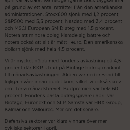
april var avklarat var nedgångarna dock blygsamma
på grund av ett antal reträtter från den amerikanska
administrationen. Stoxx600 sjönk med 1,2 procent,
S&P500 med 5,5 procent, Nasdaq med 3,4 procent
och MSCI European SMID steg med 1,5 procent.
Notera att mindre bolag klarade sig bättre och
notera också att allt är mätt i euro. Den amerikanska
dollarn sjönk med hela 4,5 procent.
Vi är mycket nöjda med fondens avkastning på 4,5
procent där KKR:s bud på Biotage bidrog markant
till månadsavkastningen. Aktien var nedpressad till
löjliga nivåer innan budet kom, vilket vi också skrev
om i förra månadsbrevet. Budpremien var hela 60
procent. Fondens bästa bidragsgivare i april var
Biotage, Euronext och SLP. Sämsta var HBX Group,
Kalmar och Vallourec. Mer om det senare.
Defensiva sektorer var klara vinnare över mer
cykliska sektorer i april.