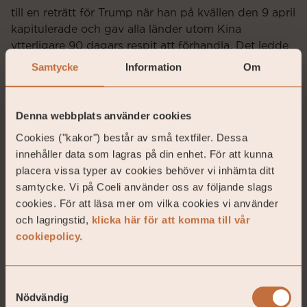
till en reträtt för Trump när han på kvällen den 9 april
kapitulerade och gav alla länder utom Kina
ytterligare 90 dagars respit att förhandla. Det ledde
till en av de största uppgångarna någonsin på den
Samtycke
Information
Om
amerikanska börsen, 9 procent, och europeiska
index följde efter nästkommande dag och steg med
cirka 5 procent.
Denna webbplats använder cookies
Cookies ("kakor") består av små textfiler. Dessa
USA:s ledning påminner om ett oligarkiskt styre och
innehåller data som lagras på din enhet. För att kunna
vi kan tycka det är minst sagt patetiskt att samma
placera vissa typer av cookies behöver vi inhämta ditt
gäng som donerat pengar till Trump och som stod i
samtycke. Vi på Coeli använder oss av följande slags
givakt i samband med hans installationsdag, nervöst
cookies. För att läsa mer om vilka cookies vi använder
började påpekade hur mycket deras aktier sjunkit
och lagringstid,
klicka här för att komma till vår
och att något borde göras, vilket såklart bidrog till
cookiepolicy.
kapitulationen den 9 april. Det var detta ni bugade
för den 20 januari. Se klipp nedan med professor
Jeff Sachs från Colombia universitet och hans syn på
Samtyckesval
den nu förda politiken.
Länk till klipp på X.
Nödvändig