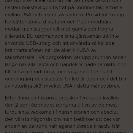
där nyheterna var och en har varit episka och som
nästan bokstavligen flyttat på kontinentalplattorna
mellan USA och resten av världen. President Trump
fortsätter stryka diktaturer och Putin medhårs
medan man sluggar vilt mot gamla och trogna
allierade. EU uppmanade sina tjänstemän att inte
använda USB-uttag och att använda så kallade
brännartelefoner när de åker till USA av
säkerhetsskäl. Valborgselden var uppbrunnen sedan
länge när alla fakta och händelser hade samlats ihop
till detta månadsbrev, men vi gör ett försök till
genomgång och slutsats. Ur led är tiden och det blir
av naturliga skäl mycket USA i detta månadsbrev.
Efter ännu en historisk presskonferens på kvällen
den 2 april öppnades portarna till en av de mest
turbulenta veckorna i finanshistorien och absolut
den värsta någonsin om man betänker att det var
enbart en persons helt egensnickrade krasch. När