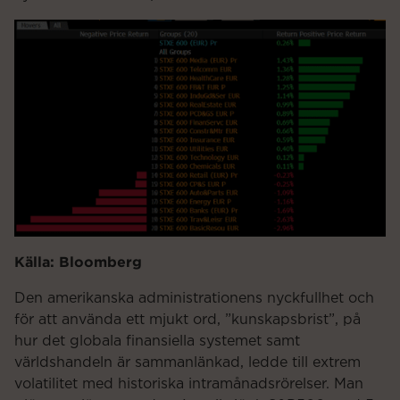
Källa: Bloomberg
Den amerikanska administrationens nyckfullhet och
för att använda ett mjukt ord, ”kunskapsbrist”, på
hur det globala finansiella systemet samt
världshandeln är sammanlänkad, ledde till extrem
volatilitet med historiska intramånadsrörelser. Man