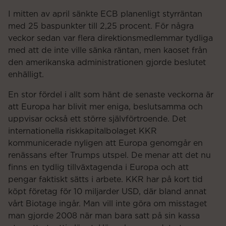
I mitten av april sänkte ECB planenligt styrräntan
med 25 baspunkter till 2,25 procent. För några
veckor sedan var flera direktionsmedlemmar tydliga
med att de inte ville sänka räntan, men kaoset från
den amerikanska administrationen gjorde beslutet
enhälligt.
En stor fördel i allt som hänt de senaste veckorna är
att Europa har blivit mer eniga, beslutsamma och
uppvisar också ett större självförtroende. Det
internationella riskkapitalbolaget KKR
kommunicerade nyligen att Europa genomgår en
renässans efter Trumps utspel. De menar att det nu
finns en tydlig tillväxtagenda i Europa och att
pengar faktiskt sätts i arbete. KKR har på kort tid
köpt företag för 10 miljarder USD, där bland annat
vårt Biotage ingår. Man vill inte göra om misstaget
man gjorde 2008 när man bara satt på sin kassa