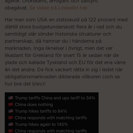
agerar. Oförskämt, arrogant och sällsynt
obegåvat.
Se video på LinkedIn här.
Har man som USA en statsskuld på 122 procent med
därtill stora budgetunderskott flera år i rad och du
samtidigt slår sönder historiska strukturer och
partnerskap, då hamnar du i händerna på
marknaden. Inga liknelser i övrigt, men det var
likadant för Grekland för snart 15 år sedan när de
ylade och kallade Tyskland och EU för det ena värre
än det andra. De fick vackert rätta in sig i ledet när
obligationsmarknaden dikterade villkoren (och se
hur bra det blev)!