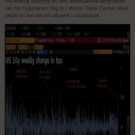
lika kraftig stigning av den amerikanska långräntan
var när flygplanen flög in i World Trade Center vilket
säger en hel del om allvaret i situationen.