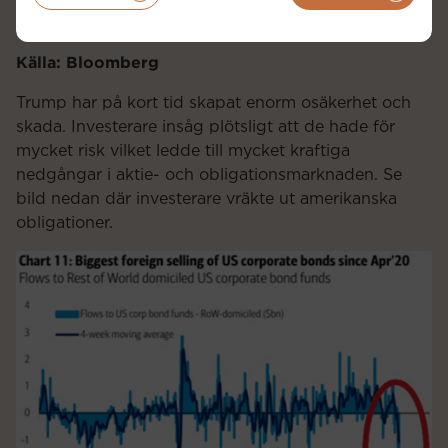
Källa: Bloomberg
Trump har på kort tid skapat enorm osäkerhet och
skada. Investerare insåg plötsligt att de hade för
mycket risk vilket ledde till mycket kraftiga
nedgångar i aktie- och obligationsmarknaden. Se
bild nedan där investerare vräkte ut amerikanska
obligationer.