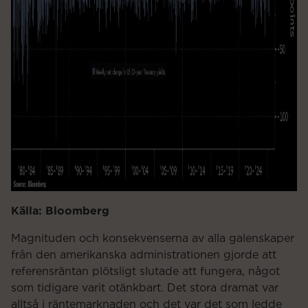
Källa: Bloomberg
Magnituden och konsekvenserna av alla galenskaper
från den amerikanska administrationen gjorde att
referensräntan plötsligt slutade att fungera, något
som tidigare varit otänkbart. Det stora dramat var
alltså i räntemarknaden och det var det som ledde