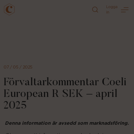
Logga
in
Direkt
till
sidans
innehåll
07 / 05 / 2025
Förvaltarkommentar Coeli
European R SEK – april
2025
Denna information är avsedd som marknadsföring.