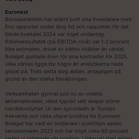
Euronext
Börsoperatören har skämt bort sina investerare med
fina rapporter under lång tid och rapporten för det
fjärde kvartalet 2024 var inget undantag.
Rörelseresultatet (på EBITDA-nivå) var 1–2 procent
före estimaten, drivet av bättre intäkter än väntat.
Bolaget guidade även för sina kostnader för 2025,
vilka väntas ligga lite högre än analytikerna hade
gissat på. Trots detta steg aktien, antagligen på
grund av den starka försäljningen.
Verksamheten gynnas just nu av volatila
aktiemarknader, vilket typiskt sett skapar större
handelsvolymer. Ur den synvinkeln är Trumps
frekventa och vilda utspel positiva för Euronext.
Bolaget har varit en trotjänare i portföljen sedan
sensommaren 2023 och har stigit cirka 80 procent
sedan vi initierade vår position. I februari steg aktien