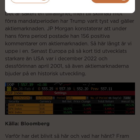
Nasdaq, allt mätt i samma valuta (se bild nedan).
Det är säkert en tillfällighet, men till skillnad mot
förra mandatperioden har Trump varit tyst vad gäller
aktiemarknaden. JP Morgan konstaterar att under
hans förra period postade han 156 positiva
kommentarer om aktiemarknaden. Så här långt är vi
uppe i en. Senast Europa på så kort tid utvecklats
starkare än USA var i december 2022 och
dessförinnan april 2001, så även aktiemarknaderna
bjuder på en historisk utveckling.
Källa: Bloomberg
Varför har det blivit så här och vad har hänt? Fram