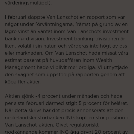
värderingsmultipel).
I februari släppte Van Lanschot en rapport som var
något under förväntningarna, främst på grund av en
lägre vinst än väntat inom Van Lanschots investment
banking-division. Investment banking-divisionen är
liten, volatil i sin natur, och värderas inte högt av oss
eller marknaden. Om Van Lanschot hade missat våra
estimat baserat på huvudaffären inom Wealth
Management hade vi blivit mer oroliga. Vi utnyttjade
den svaghet som uppstod på rapporten genom att
köpa fler aktier.
Aktien sjönk -4 procent under månaden och hade
per sista februari därmed stigit 5 procent för helåret.
När detta skrivs har det precis annonserats att den
nederländska storbanken ING köpt en stor position i
Van Lanschot-aktien. Givet regulatoriskt
godkännande kommer ING äga drygt 20 procent av