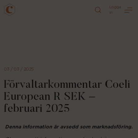
Logga
in
Direkt
till
sidans
innehåll
03 / 03 / 2025
Förvaltarkommentar Coeli
European R SEK –
februari 2025
Denna information är avsedd som marknadsföring.