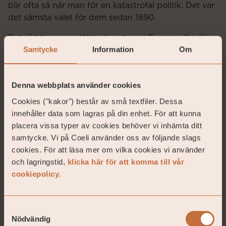
blir ofta så när man för en katastrofal politik. Det var
det sämsta valet för dem sedan 1890.
Det rådde en viss lättnad runt om i Europa efteråt,
Samtycke
Information
Om
då det kunde gått värre. Elon Musks smutsiga
inblandning och propagerande för AfD verkar inte
ha haft någon större effekt. Det är minst sagt tydligt
Denna webbplats använder cookies
att Tyskland, trots Berlinmurens fall 1989, fortfarande
är ett delat land. AfD i blått. Man får hoppas att
Cookies ("kakor") består av små textfiler. Dessa
Merz uppvisar ett starkare ledarskap än Scholz då
innehåller data som lagras på din enhet. För att kunna
AfDs starka utveckling tydligt visar att folk är
placera vissa typer av cookies behöver vi inhämta ditt
bekymrade och rädda för framtiden. Om inte det
samtycke. Vi på Coeli använder oss av följande slags
ändras går det som det precis gjort i USA med en
cookies. För att läsa mer om vilka cookies vi använder
auktoritär ledare med något luddiga moralbegrepp.
och lagringstid,
klicka här för att komma till vår
cookiepolicy.
Samtyckesval
Nödvändig