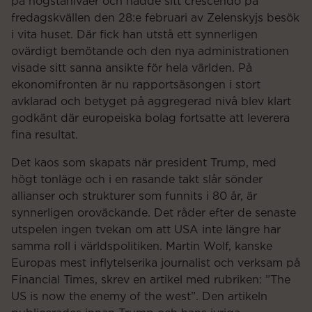
på högstanivåer och nådde sitt crescendo på
fredagskvällen den 28:e februari av Zelenskyjs besök
i vita huset. Där fick han utstå ett synnerligen
ovärdigt bemötande och den nya administrationen
visade sitt sanna ansikte för hela världen. På
ekonomifronten är nu rapportsäsongen i stort
avklarad och betyget på aggregerad nivå blev klart
godkänt där europeiska bolag fortsatte att leverera
fina resultat.
Det kaos som skapats när president Trump, med
högt tonläge och i en rasande takt slår sönder
allianser och strukturer som funnits i 80 år, är
synnerligen oroväckande. Det råder efter de senaste
utspelen ingen tvekan om att USA inte längre har
samma roll i världspolitiken. Martin Wolf, kanske
Europas mest inflytelserika journalist och verksam på
Financial Times, skrev en artikel med rubriken: ”The
US is now the enemy of the west”. Den artikeln