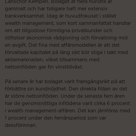
Lanschot Kempen. Bolaget är flera hundra år
gammalt och har tidigare haft mer extensiv
bankverksamhet. Idag är huvudfokuset i stället
wealth management, som kort sammanfattat handlar
om att tillgodose förmögna privatkunder och
stiftelser ekonomisk rådgivning och förvaltning mot
en avgift. Det fina med affärsmodellen är att det
förvaltade kapitalet på lång sikt bör stiga i takt med
aktiemarknaden, vilket tillsammans med
nettoinflöden ger fin vinsttillväxt.
På senare år har bolaget varit framgångsrikt på att
förbättra sin kundnöjdhet. Den direkta följen av det
är större nettoinflöden. Under de senaste fem åren
har de genomsnittliga inflödena varit cirka 6 procent
i wealth management-affären. Det kan jämföras med
1 procent under den femårsperiod som var
dessförinnan.