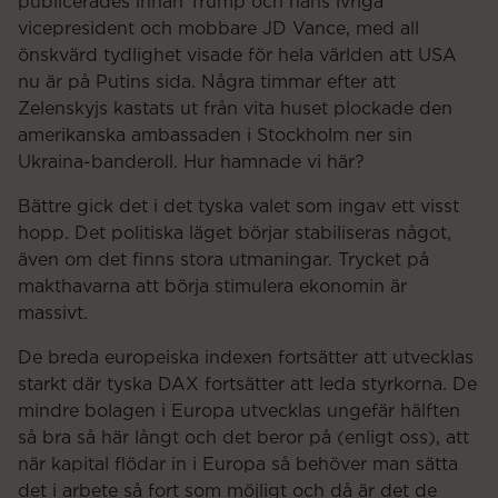
publicerades innan Trump och hans ivriga
vicepresident och mobbare JD Vance, med all
önskvärd tydlighet visade för hela världen att USA
nu är på Putins sida. Några timmar efter att
Zelenskyjs kastats ut från vita huset plockade den
amerikanska ambassaden i Stockholm ner sin
Ukraina-banderoll. Hur hamnade vi här?
Bättre gick det i det tyska valet som ingav ett visst
hopp. Det politiska läget börjar stabiliseras något,
även om det finns stora utmaningar. Trycket på
makthavarna att börja stimulera ekonomin är
massivt.
De breda europeiska indexen fortsätter att utvecklas
starkt där tyska DAX fortsätter att leda styrkorna. De
mindre bolagen i Europa utvecklas ungefär hälften
så bra så här långt och det beror på (enligt oss), att
när kapital flödar in i Europa så behöver man sätta
det i arbete så fort som möjligt och då är det de