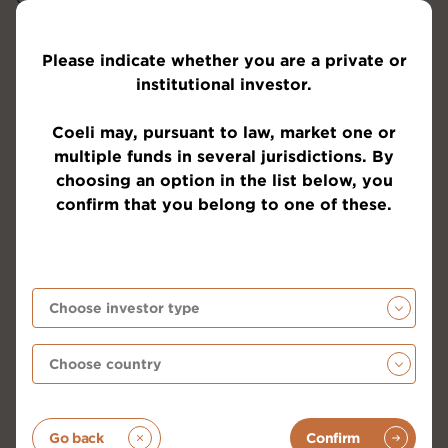
Som vi skrivit om under ett flertal månader har
hysterin och positioneringen till amerikanska aktier
varit på en absolut rekordnivå vilket också
Please indicate whether you are a private or
återspeglats i en rekordhög värdering. Vi var i
institutional investor.
november lätt avundsjuka på den mycket starka
utvecklingen på de amerikanska aktiemarknaderna
Coeli may, pursuant to law, market one or
efter att Donald Trump vunnit det amerikanska valet,
multiple funds in several jurisdictions. By
samtidigt som marknaden gick sidledes i Europa.
choosing an option in the list below, you
Allt detta har nu reverserats.
confirm that you belong to one of these.
Med lika hög hastighet som den nya amerikanska
administrationen härjar runt, har det snabbt blivit
fördel Europa där man sedan årsskiftet haft det
starkaste kapitalinflödet på 25 år (!) och Europa som
aggregat har nu utvecklats starkare än USA sedan
Donald Trump blev president. Det måste svida för
honom.
Sedan julafton har SXXP600 utvecklats 12 procent
Go back
Confirm
starkare än S&P500 och knappt 16 procent bättre än