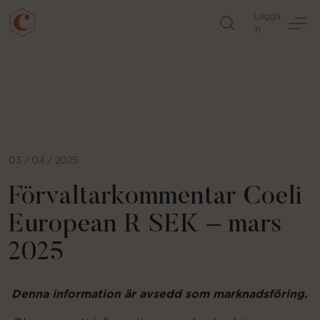
Logga
in
Direkt
till
sidans
innehåll
03 / 04 / 2025
Förvaltarkommentar Coeli
European R SEK – mars
2025
Denna information är avsedd som marknadsföring.