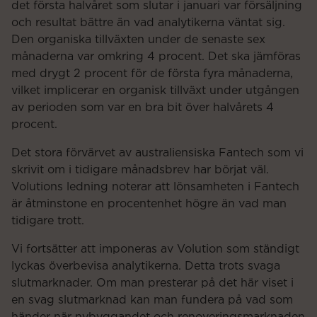
det första halvåret som slutar i januari var försäljning
och resultat bättre än vad analytikerna väntat sig.
Den organiska tillväxten under de senaste sex
månaderna var omkring 4 procent. Det ska jämföras
med drygt 2 procent för de första fyra månaderna,
vilket implicerar en organisk tillväxt under utgången
av perioden som var en bra bit över halvårets 4
procent.
Det stora förvärvet av australiensiska Fantech som vi
skrivit om i tidigare månadsbrev har börjat väl.
Volutions ledning noterar att lönsamheten i Fantech
är åtminstone en procentenhet högre än vad man
tidigare trott.
Vi fortsätter att imponeras av Volution som ständigt
lyckas överbevisa analytikerna. Detta trots svaga
slutmarknader. Om man presterar på det här viset i
en svag slutmarknad kan man fundera på vad som
händer när nybyggandet och renoveringsmarknaden