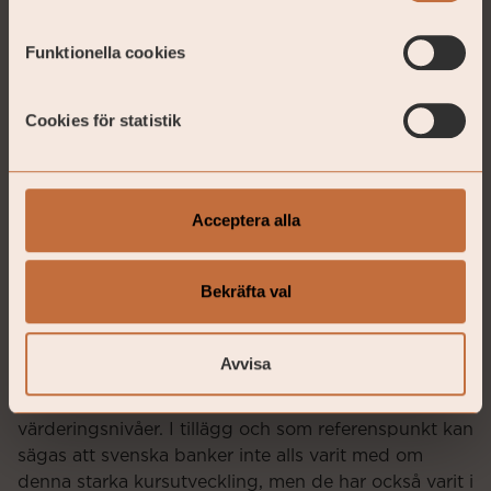
Funktionella cookies
Cookies för statistik
Acceptera alla
Bekräfta val
Källa: Wellington Management, Refinitiv
Nedanstående bild förklarar mycket av de
Avvisa
europeiska bankernas starka utveckling de senaste
åren. Därtill kommer man från extremt låga
värderingsnivåer. I tillägg och som referenspunkt kan
sägas att svenska banker inte alls varit med om
denna starka kursutveckling, men de har också varit i