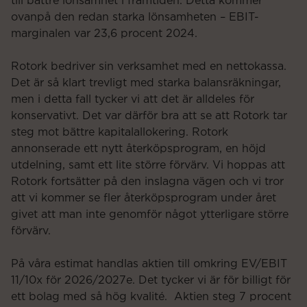
till bättre lönsamhet i framtiden. Detta kommer
ovanpå den redan starka lönsamheten – EBIT-
marginalen var 23,6 procent 2024.
Rotork bedriver sin verksamhet med en nettokassa.
Det är så klart trevligt med starka balansräkningar,
men i detta fall tycker vi att det är alldeles för
konservativt. Det var därför bra att se att Rotork tar
steg mot bättre kapitalallokering. Rotork
annonserade ett nytt återköpsprogram, en höjd
utdelning, samt ett lite större förvärv. Vi hoppas att
Rotork fortsätter på den inslagna vägen och vi tror
att vi kommer se fler återköpsprogram under året
givet att man inte genomför något ytterligare större
förvärv.
På våra estimat handlas aktien till omkring EV/EBIT
11/10x för 2026/2027e. Det tycker vi är för billigt för
ett bolag med så hög kvalité. Aktien steg 7 procent