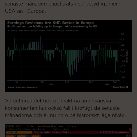
senaste månaderna justerats ned betydligt mer i
USA än i Europa.
Välbefinnandet hos den viktiga amerikanska
konsumenten har också fallit kraftigt de senaste
månaderna och är nu nere på historiskt låga nivåer.