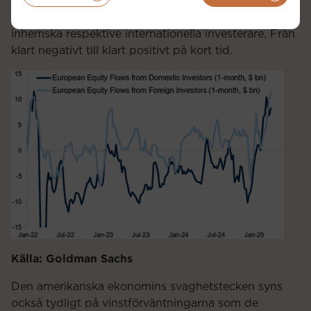
Flöden till europeiska aktiemarknader fördelat på
inhemska respektive internationella investerare. Från
klart negativt till klart positivt på kort tid.
Källa: Goldman Sachs
Den amerikanska ekonomins svaghetstecken syns
också tydligt på vinstförväntningarna som de