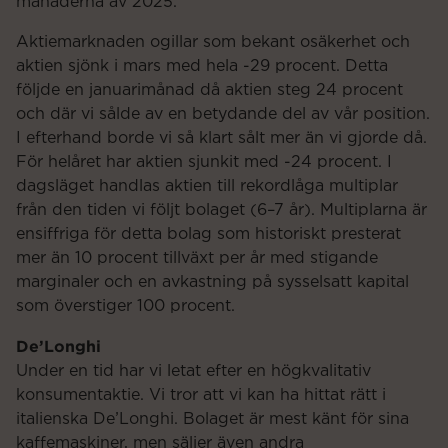
månaderna av 2025.
Aktiemarknaden ogillar som bekant osäkerhet och
aktien sjönk i mars med hela -29 procent. Detta
följde en januarimånad då aktien steg 24 procent
och där vi sålde av en betydande del av vår position.
I efterhand borde vi så klart sålt mer än vi gjorde då.
För helåret har aktien sjunkit med -24 procent. I
dagsläget handlas aktien till rekordlåga multiplar
från den tiden vi följt bolaget (6–7 år). Multiplarna är
ensiffriga för detta bolag som historiskt presterat
mer än 10 procent tillväxt per år med stigande
marginaler och en avkastning på sysselsatt kapital
som överstiger 100 procent.
De’Longhi
Under en tid har vi letat efter en högkvalitativ
konsumentaktie. Vi tror att vi kan ha hittat rätt i
italienska De’Longhi. Bolaget är mest känt för sina
kaffemaskiner, men säljer även andra