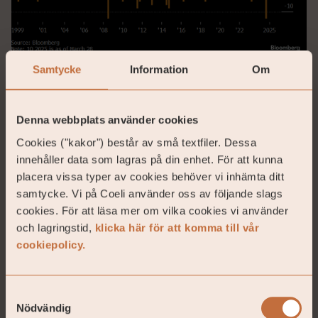
Samtycke
Information
Om
Källa: Bloomberg
För att förstå var Europas överavkastning i år
Denna webbplats använder cookies
kommer ifrån, se bild nedan. För femte året i rad
leder bankerna utvecklingen. Det faktum att
Cookies ("kakor") består av små textfiler. Dessa
teknologiaktier har en låg vikt i Europa gynnar
innehåller data som lagras på din enhet. För att kunna
Europa nu när det tillgångsslaget generellt haft så
placera vissa typer av cookies behöver vi inhämta ditt
svag utveckling.
samtycke. Vi på Coeli använder oss av följande slags
cookies. För att läsa mer om vilka cookies vi använder
och lagringstid,
klicka här för att komma till vår
cookiepolicy.
Samtyckesval
Nödvändig