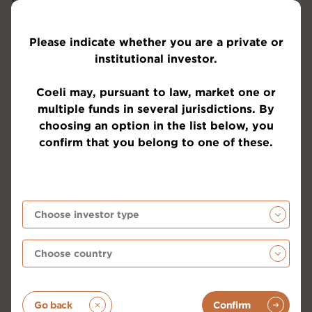
Samtidigt så har inflödena till de europeiska
aktiemarknaderna stigit markant i år.
Please indicate whether you are a private or
institutional investor.
Coeli may, pursuant to law, market one or
multiple funds in several jurisdictions. By
choosing an option in the list below, you
confirm that you belong to one of these.
Källa: EPFR, Goldman Sachs Investment Research
Go back
Confirm