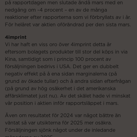
på rapportdagen men slutade ändå mars med en
nedgång om -4 procent – en av de många
reaktioner efter rapporterna som vi förbryllats av i år.
För helåret var aktien oförändrad per den sista mars.
4imprint
Vi har haft en viss oro över 4imprint detta år
eftersom bolagets produkter till stor del köps in via
Kina, samtidigt som i princip 100 procent av
försäljningen bedrivs i USA. Det ger en dubbelt
negativ effekt på å ena sidan marginalerna (på
grund av ökade tullar) och å andra sidan efterfrågan
(på grund av hög osäkerhet i det amerikanska
affärsklimatet just nu). Av det skälet hade vi minskat
vår position i aktien inför rapportsläppet i mars.
Även om resultatet för 2024 var något bättre än
väntat så var utsikterna för 2025 mer osäkra.
Försäljningen sjönk något under de inledande