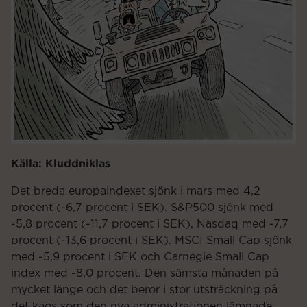
Källa: Kluddniklas
Det breda europaindexet sjönk i mars med 4,2
procent (-6,7 procent i SEK). S&P500 sjönk med
-5,8 procent (-11,7 procent i SEK), Nasdaq med -7,7
procent (-13,6 procent i SEK). MSCI Small Cap sjönk
med -5,9 procent i SEK och Carnegie Small Cap
index med -8,0 procent. Den sämsta månaden på
mycket länge och det beror i stor utsträckning på
det kaos som den nya administrationen lämnade