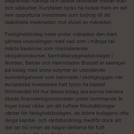
begränsad riskvilja och ökade skillnader mellan köp-
och säljkurser. Kursfallen tycks ha lockat fram en del
mer opportuna investerare som bidrog till att
stabilisera marknaden mot slutet av månaden.
Fastighetsbolag hade under månaden den klart
sämsta utvecklingen med vad som i många fall
måste beskrivas som imploderande
obligationskurser. Samhällsbyggnadsbolaget i
Norden, Balder och Heimstaden Bostad är exempel
på bolag med stora volymer av utestående
euroobligationer som hamnade i skottgluggen när
europeiska investerare helt tycks ha tappat
förtroendet för hur dessa bolag ska kunna hantera
ökade finansieringskostnader under kommande år.
Inget tvivel råder om att tuffare förutsättningar
väntar för fastighetsbolagen, de större bolagens ofta
långa kapital- och räntebindning medför dock att
det tar tid innan de högre räntorna får fullt