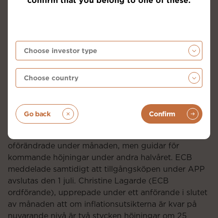
räntehöjningar från centralbankerna. Amerikanska
Federal Reserve (FED), höjde sin styrränta med 75
baspunkter, prognosen påvisar höjningar om
ytterligare 175 baspunkter under resterande del av
året och innebär en prognos för styrräntan på 3,4 % i
slutet av 2022. Tidigare under månaden
presenterades amerikansk inflationsstatistik, i form
av KPI, vilken uppgick till 8,6% i årstakt, den högsta
under 40 år. Kärninflationen påvisade något lägre
Go back
Confirm
om 6,0 % i årstakt, dock över förväntningarna.
ECB valde som väntat att hålla sina styrräntor
oförändrade under månaden, men guidar för
kommande höjningar under andra halvåret. ECB
meddelade samtidigt att tillgångsköpen under APP
avslutas den 1 juli. Christine Lagarde (ECB
ordförande), upprepade under ett anförande i slutet
av månaden att om inflationsutsikterna är kvar på
nuvarande nivå är två stycken höjningar om 25