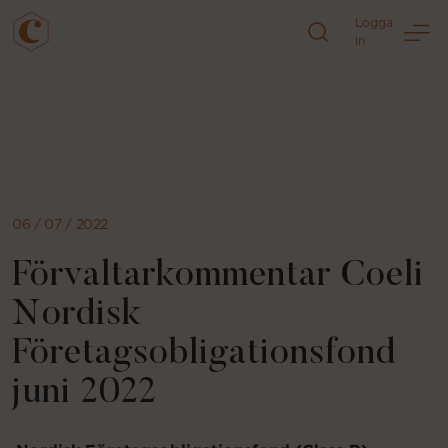
Logga
in
Direkt
till
sidans
innehåll
06 / 07 / 2022
Förvaltarkommentar Coeli
Nordisk
Företagsobligationsfond
juni 2022