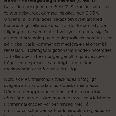
Nordisk Företagsobligationsfond (Class R)
backade under juni med 5,57 %. Sedan årsskiftet har
fondandelsvärdet därmed minskat med 9,03 %.
Under juni försvagades riskaptiten avsevärt med
kontinuerligt fallande kurser för de flesta riskfyllda
tillgångar. Investerarkollektivet tycks nu oroa sig för
att den åtstramning av penningpolitiken som nu sker
på global basis kommer att medföra en ekonomisk
recession. I företagsobligationsmarknaden noterades
förhållandevis stora nedgångar till följd av avsevärt
högre kreditspreadar samtidigt som de korta
marknadsräntorna fortsatte att stiga.
Nordisk kreditmarknad utvecklades påtagligt
svagare än den bredare europeiska marknaden.
Därmed återupprepades mönstret med nordisk
eftersläpning vid större marknadsrörelser. Aktiviteten
i primärmarknaden var begränsad med få
emissioner, sekundärmarknadshandeln präglades av