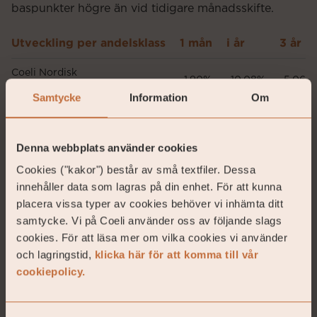
baspunkter högre än vid tidigare månadsskifte.
Utveckling per andelsklass
1 mån
i år
3 år
Coeli Nordisk
-1.90%
-10.08%
-5.06%
Företagsobligation R SEK
Samtycke
Information
Om
Denna webbplats använder cookies
Cookies ("kakor") består av små textfiler. Dessa
innehåller data som lagras på din enhet. För att kunna
placera vissa typer av cookies behöver vi inhämta ditt
samtycke. Vi på Coeli använder oss av följande slags
cookies. För att läsa mer om vilka cookies vi använder
Gustav Fransson
och lagringstid,
klicka här för att komma till vår
Förvaltare
cookiepolicy.
gustav.fransson@coeli.se