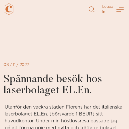
Logga
in
Direkt
till
sidans
innehåll
08 / 11 / 2022
Spännande besök hos
laserbolaget EL.En.
Utanför den vackra staden Florens har det italienska
laserbolaget EL.En. (börsvärde 1 BEUR) sitt
huvudkontor. Under min höstlovsresa passade jag
på att förena nöje med nytta och träffade bolaget