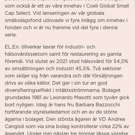
som också är ett av våra innehav i Coeli Global Small
Cap Select. Vid lanseringen av vår globala
småbolagsfond utlovade vi fyra inlägg om innehav i
fonden och vi är nu framme vid del fyra i denna
serie.
EL.En. tillverkar lasrar för industri- och
hälsovårdssektorn samt för restaurering av gamla
föremål. Vid slutet av 2021 stod hälsovård för 54,5%
av omsättningen och industri 45,5%. Två sektorer
som skiljer sig från varandra och där försäljningen
drivs av olika källor. Det ger i sin tur en god
diversifieringseffekt i intäktsströmmarna. Bolaget
grundades 1981 av Leonardo Masotti som tyvärr gick
bort nyligen. Idag är hans fru Barbara Bazzocchi
fortfarande styrelseledamot och en av de större
ägarna i bolaget. Den största ägaren är VD Andrea
Cangioli som via sina bolag kontrollerar cirka 22% av
ägandet. Under min nästan tre timmar långa vistelse