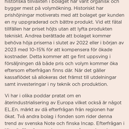
historiska tillväxten i bolaget har varit organisk och
bygger mest på volymökning. Historiskt har
prishöjningar motiverats med att bolaget ger kunden
en ny uppgraderad och bättre produkt. Vid ett fåtal
tillfällen har priset höjts utan att lyfta produkten
tekniskt. Andrea berättade att bolaget kommer
behöva höja priserna i slutet av 2022 eller i början av
2023 med 10–15% för att kompensera för ökade
kostnader. Detta kommer att ge fint uppsving i
försäljningen då både pris och volym kommer öka
eftersom efterfrågan finns där. När det gäller
kassaflödet så allokeras det främst till utdelningar
samt investeringar i ny teknik och produktion.
Vi har i olika poddar pratat om en
återindustrialisering av Europa vilket också är något
EL.En. märkt av då efterfrågan från regionen har
ökat. Två andra bolag i fonden som rider denna
trend av svenska Note och finska Incap. Efterfrågan i