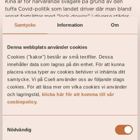
Kina är för närvarande svagare på grund av den
tuffa Covid-politik som landet driver där man bland
annat fortsätter med ”lock-downs” i diverse städer.
Samtycke
Information
Om
10–10 bolag
VD Andrea Cangioli beskriver EL.En. som ett 10–10
Denna webbplats använder cookies
bolag och med det menar han 10%
Cookies ("kakor") består av små textfiler. Dessa
omsättningstillväxt och 10% EBIT-marginal. Sedan
innehåller data som lagras på din enhet. För att kunna
2018 har bolaget överträffat sin guidance med råge
placera vissa typer av cookies behöver vi inhämta ditt
och i många fall har omsättningen vuxit 12–40% per
samtycke. Vi på Coeli använder oss av följande slags
år. Andrea berättade att bolaget mest sannolikt
cookies. För att läsa mer om vilka cookies vi använder
kommer att guida för en omsättningstillväxt på 10%
och lagringstid,
klicka här för att komma till vår
för 2023. Bolagets omsättning drivs till största del av
cookiepolicy.
nyförsäljning och andelen återkommande intäkter är
relativt små. Servicedelen varierar mellan 8–18% av
omsättningen beroende på affärsområde.
Samtyckesval
EL.En. planerar att börsnotera en del av den
Nödvändig
kinesiska verksamheten och har låtit ett PE-bolag