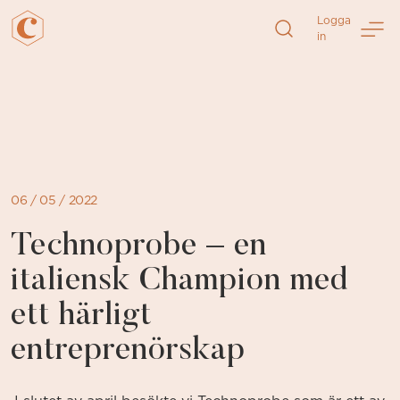
Logga
in
Direkt
till
sidans
innehåll
06 / 05 / 2022
Technoprobe – en
italiensk Champion med
ett härligt
entreprenörskap