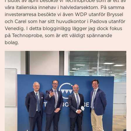
I slutet av april besökte vi Technoprobe som är ett av
våra italienska innehav i halvledarsektorn. På samma
investerarresa besökte vi även WDP utanför Bryssel
och Carel som har sitt huvudkontor i Padova utanför
Venedig. I detta blogginlägg lägger jag dock fokus
på Technoprobe, som är ett väldigt spännande
bolag.