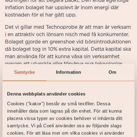
ledningen för att begära påökt. Den enda egentliga
inflation bolaget har upplevt är inom energi där
kostnaden för el har gått upp.
Det vi gillar med Technoprobe är att man är verksam
i en attraktiv och lönsam nisch med få konkurrenter.
Bolaget gjorde en greenshoe vid börsintroduktionen
då bolaget tog in 10% extra kapital. Detta kapital ska
man använda för att kunna växa sin verksamhet
genom att utveckla eller förvärva nya teknologier.
Det vi också vi gillar med denna Tech-Champion är
Samtycke
Information
Om
att bolaget har en huvudägare av kött och blod,
familjen Crippa. Med familjen som ägare kan vi
kännas oss trygga med att det entreprenörskap som
Denna webbplats använder cookies
en gång skapade bolaget finns kvar som en drivkraft
Cookies ("kakor") består av små textfiler. Dessa
för att växa bolaget ytterligare.
innehåller data som lagras på din enhet. För att kunna
placera vissa typer av cookies behöver vi inhämta ditt
samtycke. Vi på Coeli använder oss av följande slags
cookies. För att läsa mer om vilka cookies vi använder