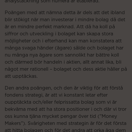
analystäckning som numera är etablerad.
Poängen med att nämna detta är dels att det ibland
blir stökigt när man investerar i mindre bolag då det
är en mindre perfekt marknad. Att då ha koll på
siffror och utveckling i bolaget kan skapa stora
möjligheter och i efterhand kan man konstatera att
många svaga händer (ägare) sålde och bolaget har
nu många nya ägare som sannolikt har bättre koll
och därmed bör handeln i aktien, allt annat lika, bli
något mer rationell – bolaget och dess aktie håller på
att upptäckas.
Den andra poängen, och den är viktig för att förstå
fondens strategi, är att vi konstant letar efter
oupptäckta och/eller felprissatta bolag som vi är
bekväma med att ha stora positioner i och där vi tror
oss kunna tjäna mycket pengar över tid (”Money
Makers”). Svårigheten med strategin är för det första
att hitta bolagen och för det andra att orka äga dem