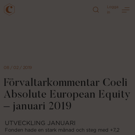
Logga
in
Direkt
till
sidans
innehåll
08 / 02 / 2019
Förvaltarkommentar Coeli
Absolute European Equity
– januari 2019
UTVECKLING JANUARI
Fonden hade en stark månad och steg med +7,2