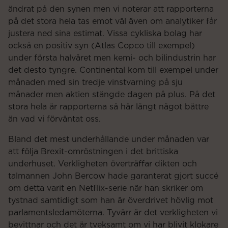
ändrat på den synen men vi noterar att rapporterna
på det stora hela tas emot väl även om analytiker får
justera ned sina estimat. Vissa cykliska bolag har
också en positiv syn (Atlas Copco till exempel)
under första halvåret men kemi- och bilindustrin har
det desto tyngre. Continental kom till exempel under
månaden med sin tredje vinstvarning på sju
månader men aktien stängde dagen på plus. På det
stora hela är rapporterna så här långt något bättre
än vad vi förväntat oss.
Bland det mest underhållande under månaden var
att följa Brexit-omröstningen i det brittiska
underhuset. Verkligheten överträffar dikten och
talmannen John Bercow hade garanterat gjort succé
om detta varit en Netflix-serie när han skriker om
tystnad samtidigt som han är överdrivet hövlig mot
parlamentsledamöterna. Tyvärr är det verkligheten vi
bevittnar och det är tveksamt om vi har blivit klokare