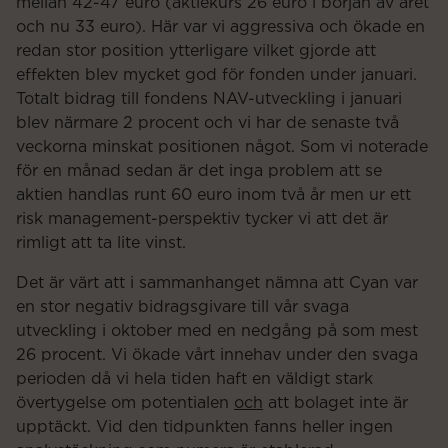
mellan 42-47 euro (aktiekurs 26 euro i början av året
och nu 33 euro). Här var vi aggressiva och ökade en
redan stor position ytterligare vilket gjorde att
effekten blev mycket god för fonden under januari.
Totalt bidrag till fondens NAV-utveckling i januari
blev närmare 2 procent och vi har de senaste två
veckorna minskat positionen något. Som vi noterade
för en månad sedan är det inga problem att se
aktien handlas runt 60 euro inom två år men ur ett
risk management-perspektiv tycker vi att det är
rimligt att ta lite vinst.
Det är värt att i sammanhanget nämna att Cyan var
en stor negativ bidragsgivare till vår svaga
utveckling i oktober med en nedgång på som mest
26 procent. Vi ökade vårt innehav under den svaga
perioden då vi hela tiden haft en väldigt stark
övertygelse om potentialen
och
att bolaget inte är
upptäckt. Vid den tidpunkten fanns heller ingen