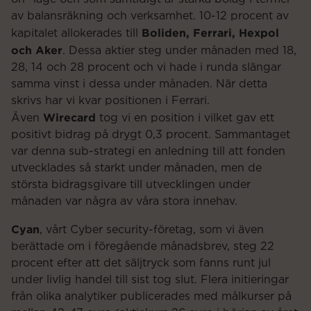
av balansräkning och verksamhet. 10-12 procent av
Boliden, Ferrari, Hexpol
kapitalet allokerades till
och Aker
. Dessa aktier steg under månaden med 18,
28, 14 och 28 procent och vi hade i runda slängar
samma vinst i dessa under månaden. När detta
skrivs har vi kvar positionen i Ferrari.
Wirecard
Även
tog vi en position i vilket gav ett
positivt bidrag på drygt 0,3 procent. Sammantaget
var denna sub-strategi en anledning till att fonden
utvecklades så starkt under månaden, men de
största bidragsgivare till utvecklingen under
månaden var några av våra stora innehav.
Cyan
, vårt Cyber security-företag, som vi även
berättade om i föregående månadsbrev, steg 22
procent efter att det säljtryck som fanns runt jul
under livlig handel till sist tog slut. Flera initieringar
från olika analytiker publicerades med målkurser på