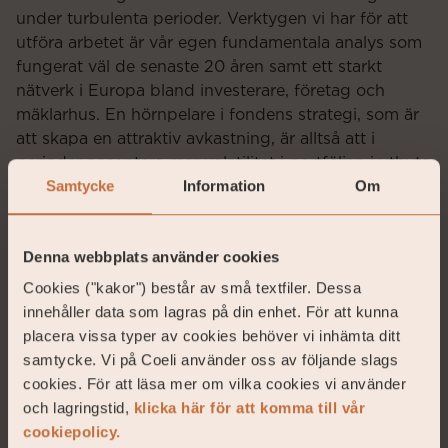
under turbulenta perioder. Verktygen vi har för att
utföra arbetet är vår egen fundamentala analys som
fungerat väl de senaste 20 åren samt ett starkt
nätverk i Europa bland investerare, företag och
mäklarhus. En hörnpelare i fondens strategi, som är
att skapa en attraktiv avkastning, är alltså att i
perioder acceptera mer volatilitet i portföljen i utbyte
Samtycke
Information
Om
mot en som vi bedömer förväntat högre avkastning.
Så här långt är Cyan ett bra exempel på det.
Denna webbplats använder cookies
Getinge
Vår ”contrarian-position” i
bidrog med cirka
Cookies ("kakor") består av små textfiler. Dessa
1,4 procent till fondens utveckling i januari. Getinge
innehåller data som lagras på din enhet. För att kunna
har varit och är fortsatt ratat av aktiemarknaden.
placera vissa typer av cookies behöver vi inhämta ditt
Aktien är kraftigt underägd bland institutioner och
samtycke. Vi på Coeli använder oss av följande slags
omkring 7 procent av aktierna var blankade inför
cookies. För att läsa mer om vilka cookies vi använder
rapporten vilket motsvarade cirka 20 handelsdagars
och lagringstid,
klicka här för att komma till vår
fulla volym. Därtill fanns bland 14 analyshus bara en
cookiepolicy.
köprekommendation inför rapporten. Som stock