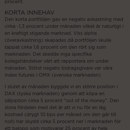
procent.
KORTA INNEHAV
Den korta portföljen gav en negativ avkastning med
cirka -1,3 procent under månaden vilket är naturligt i
en kraftigt stigande marknad. Viss alpha
(överavkastning) skapades då portföljen skulle
tappat cirka 1,6 procent om den rört sig som
marknaden. Det skedde inga specifika
bolagshändelser värt att rapportera om under
månaden. Störst negativ bidragsgivare var våra
index futures i OMX (svenska marknaden).
I slutet av månaden byggde vi en större position i
DAX (tyska marknaden) genom att köpa en
säljoption cirka 5 procent ”out of the money”. Den
stora fördelen med det är att vi nu för en låg
kostnad (drygt 10 bps per månad om den går till
noll) har skydd cirka 5 procent ner i marknaden för
ett belopp som motsvarar 25 procent av hela