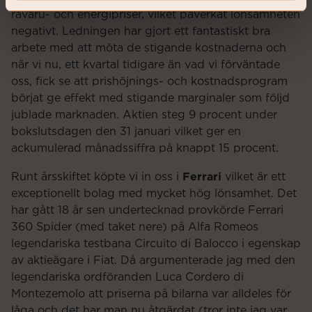
råvaru- och energipriser, vilket påverkat lönsamheten
negativt. Ledningen har gjort ett fantastiskt bra
arbete med att möta de stigande kostnaderna och
när vi nu, ett kvartal tidigare än vad vi förväntade
oss, fick se att prishöjnings- och kostnadsprogram
börjat ge effekt med stigande marginaler som följd
jublade marknaden. Aktien steg 9 procent under
bokslutsdagen den 31 januari vilket ger en
ackumulerad månadssiffra på knappt 15 procent.
Ferrari
Runt årsskiftet köpte vi in oss i
vilket är ett
exceptionellt bolag med mycket hög lönsamhet. Det
har gått 18 år sen undertecknad provkörde Ferrari
360 Spider (med taket nere) på Alfa Romeos
legendariska testbana Circuito di Balocco i egenskap
av aktieägare i Fiat. Då argumenterade jag med den
legendariska ordföranden Luca Cordero di
Montezemolo att priserna på bilarna var alldeles för
låga och det har man nu åtgärdat (tror inte jag var