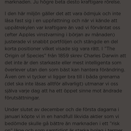
marknaden. Ju högre beta desto kraftigare rörelse.
I den här miljön gäller det att vara ödmjuk och inte
låsa fast sig i en uppfattning och när vi kände att
uppåtrekylen var kraftigare än vad vi förväntat oss
(efter Apples vinstvarning i början av månaden)
justerade vi snabbt portföljen och stängde en del
korta positioner vilket visade sig vara rätt. I ”The
Origin of Species” från 1859 skrev Charles Darwin att
det inte är den starkaste eller mest intelligenta som
överlever utan den som bäst kan hantera förändring.
Även om vi tycker vi ligger bra till i båda grenarna
(det ska inte läsas alltför allvarligt) utmanar vi oss
själva varje dag att ha ett öppet sinne mot ändrade
förutsättningar.
Under slutet av december och de första dagarna i
januari köpte vi in en handfull likvida aktier som vi
bedömde skulle gå bättre än marknaden i ett ”risk
on” läge och som samtidigt är starka bolag i termer