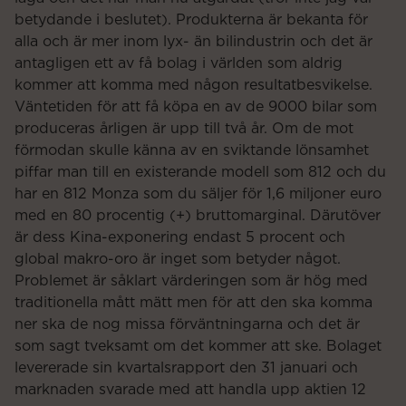
betydande i beslutet). Produkterna är bekanta för
alla och är mer inom lyx- än bilindustrin och det är
antagligen ett av få bolag i världen som aldrig
kommer att komma med någon resultatbesvikelse.
Väntetiden för att få köpa en av de 9000 bilar som
produceras årligen är upp till två år. Om de mot
förmodan skulle känna av en sviktande lönsamhet
piffar man till en existerande modell som 812 och du
har en 812 Monza som du säljer för 1,6 miljoner euro
med en 80 procentig (+) bruttomarginal. Därutöver
är dess Kina-exponering endast 5 procent och
global makro-oro är inget som betyder något.
Problemet är såklart värderingen som är hög med
traditionella mått mätt men för att den ska komma
ner ska de nog missa förväntningarna och det är
som sagt tveksamt om det kommer att ske. Bolaget
levererade sin kvartalsrapport den 31 januari och
marknaden svarade med att handla upp aktien 12