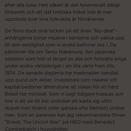
efter alla turer. Helt säkert är det fenomenalt dåligt
förberett och att det brittiska folket inte är mer
upprörda över sina folkvalda är förvånande.
De finns dock små tecken på att även ”No-deal”-
anhängarna börjar mjukna i kanterna och vakna upp
till den verklighet som vi andra befinner oss i. De
påminner lite om Terou Nakamura, den japanska
soldaten som höll ut längst av alla och fortsatte kriga
under andra världskriget i sin lilla värld fram tills
1974. De senaste dagarna har marknaden handlat
upp pund och aktier. Investerare som riskerar sitt
kapital bedömer åtminstone att risken för en hård
Brexit har minskat. Som vi sagt tidigare hoppas och
tror vi att de till sist undviker att kasta sig utför
stupet men ibland (eller ganska ofta faktiskt) undrar
man. Som en parantes kan jag rekommendera filmen
”Brexit: The Uncivil War” på HBO med Benedict
Cumberbatch i huvudrollen.