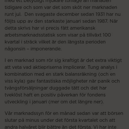
med ett betydligt mjukare tonläge än månaden
tidigare och som var det som sköt ner marknaden
runt jul. Den svagaste december sedan 1931 har nu
följts upp av den starkaste januari sedan 1987. När
detta skrivs har vi precis fått amerikansk
arbetsmarknadsstatisk som visar på tillväxt 100
kvartal i sträck vilket är den längsta perioden
någonsin – imponerande.
I en marknad som rör sig kraftigt är det extra viktigt
att veta vad aktiepriserna implicerar. Tung analys i
kombination med en stark balansräkning (och en
viss kyla) gav fantastiska möjligheter när panik och
tvångsförsäljningar duggade tätt och det har
tveklöst haft en positiv påverkan för fondens
utveckling i januari (mer om det längre ner).
Vår marknadssyn för en månad sedan var att börsen
slutar på minus under det första kvartalet och att
andra halvåret blir bättre än det första. Vi har inte