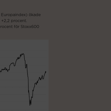
t Europaindex) ökade
 +
2,2
procent.
procent för Stoxx600