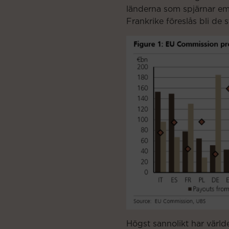
länderna som spjärnar emo
Frankrike föreslås bli de
Högst sannolikt har värl