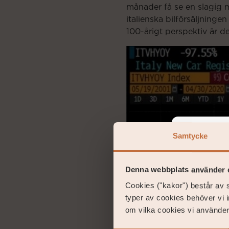
månader få se en slagig 
italienska bilförsäljningen
100-årigt perspektiv är det
Samtycke
Please
Denna webbplats använder 
Cookies ("kakor") består av s
Coeli 
typer av cookies behöver vi 
jurisdic
om vilka cookies vi använder