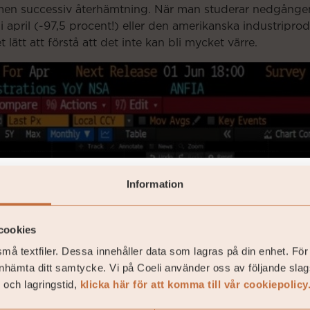
men successiv återhämtning. När man studerar nedgången 
 i april (-97,5 procent!) eller den amerikanska industriprod
 lätt att förstå att det inte kan bli mycket värre.
Information
 indicate whether you are a private or institutional in
cookies
må textfiler. Dessa innehåller data som lagras på din enhet. För
may, pursuant to law, market one or multiple funds in 
inhämta ditt samtycke. Vi på Coeli använder oss av följande slag
tions. By choosing an option in the list below, you con
 och lagringstid,
klicka här för att komma till vår cookiepolicy
you belong to one of these.