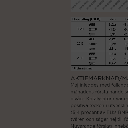
AKTIEMARKNAD/M
Maj inleddes med falland
månadens första handelsd
nivåer. Katalysatorn var 
positiva tecken i utveckli
(5,4 procent av EU:s BNP).
tvären och säger nej till f
Nuvarande förslag innebär