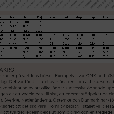
AKRO
e kurser på världens börser. Exempelvis var OMX ned nä
ag. Det var först i slutet av månaden som aktiekurserna
en kombination av att olika länder successivt öppnade upp,
ngen av ett vaccin och till sist, ett enormt stödpaket på 
 Sverige, Nederländerna, Österrike och Danmark har (för t
örslaget att det ska vara i form av bidrag. Istället vill dess
 att två tredjedelar delas ut som bidrag och en tredjedel