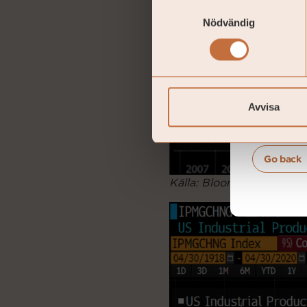
Samtyckesval
Nödvändig
Avvisa
Go back
Källa: Bloomberg