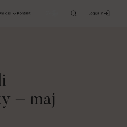
SV
Om oss
Kontakt
Logga in
i
ty – maj