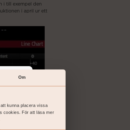
i till exempel den
uktionen i april ur ett
Om
vestor.
 att kunna placera vissa
several
s cookies. För att läsa mer
firm that
.