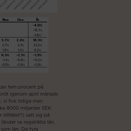
stan fem procent på
 bröt igenom april månads
 vi fick tidiga men
cirka 8000 miljarder SEK
illfället?) satt sig på
a länder se regelrätta lån.
 som lån. De fyra