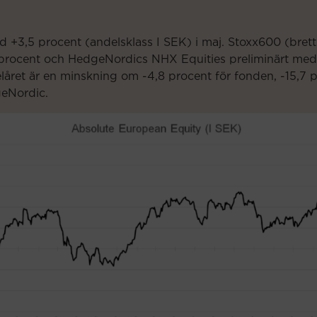
 +3,5 procent (
andelsklass
I SEK) i maj. Stoxx600 (bret
procent och
HedgeNordics
NHX
Equities
preliminärt med
elåret är en minskning om -4,8 procent för fonden, -15,7 
eNordic
.