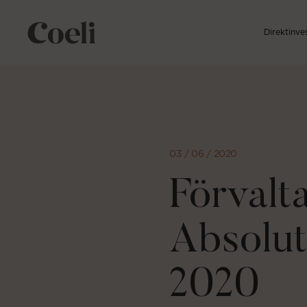
Direktinve
Direkt
till
sidans
innehåll
03 / 06 / 2020
Förvalt
Absolut
2020