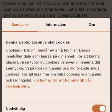
kostsamma, ger ett intryck av ett hafsverk. Att följa
den röda tråden är utmanande. Det mest magstarka
är nog de pengar som skall delas ut till oss
medborgare sommaren 2022 som kompensation för
Samtycke
Information
Om
ökade kostnader under pandemin. Lite
helikopterpengar precis innan valet lär ju inte
försämra möjligheterna för nuvarande tjänstemän att
Denna webbplats använder cookies
få fortsätta i fyra år till. Kan vi inte höja kvaliteten
Cookies ("kakor") består av små textfiler. Dessa
lite? Det faktum att varken polis eller
innehåller data som lagras på din enhet. För att kunna
Åklagarmyndighet fick ökat anslag är ju inget annat
placera vissa typer av cookies behöver vi inhämta ditt
än häpnadsväckande.
samtycke. Vi på Coeli använder oss av följande slags
Som om vi inte haft tillräckligt mycket elände detta
cookies. För att läsa mer om vilka cookies vi använder
annus horribilis fick vi även uppleva den första av tre
och lagringstid,
klicka här för att komma till vår
debatter mellan Donald Trump och Joe Biden. Det
cookiepolicy.
var inte mänsklighetens stoltaste 94 minuter. Det
absoluta lågvattenmärket var när Trump sa
Samtyckesval
angående Proud Boys: ”stand back and be ready”.
Nödvändig
Proud Boys är en extrem våldsorganisation på