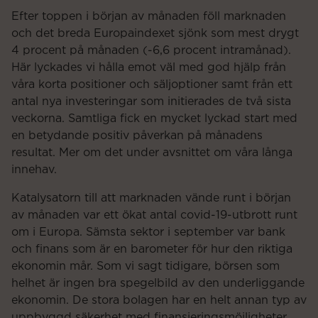
Efter toppen i början av månaden föll marknaden
och det breda Europaindexet sjönk som mest drygt
4 procent på månaden (-6,6 procent intramånad).
Här lyckades vi hålla emot väl med god hjälp från
våra korta positioner och säljoptioner samt från ett
antal nya investeringar som initierades de två sista
veckorna. Samtliga fick en mycket lyckad start med
en betydande positiv påverkan på månadens
resultat. Mer om det under avsnittet om våra långa
innehav.
Katalysatorn till att marknaden vände runt i början
av månaden var ett ökat antal covid-19-utbrott runt
om i Europa. Sämsta sektor i september var bank
och finans som är en barometer för hur den riktiga
ekonomin mår. Som vi sagt tidigare, börsen som
helhet är ingen bra spegelbild av den underliggande
ekonomin. De stora bolagen har en helt annan typ av
uppbyggd säkerhet med finansieringsmöjligheter