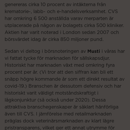
genereras cirka 10 procent av intäkterna från
krematorie-, labb- och e-handelsverksamhet. CVS
har omkring 6 500 anställda varav merparten är
utplacerade på någon av bolagets cirka 500 kliniker.
Aktien har varit noterad i London sedan 2007 och
börsvärdet idag är cirka 850 miljoner pund.
Musti
Sedan vi deltog i börsnoteringen av
i våras har
vi fattat tycke för marknaden för sällskapsdjur.
Historiskt har marknaden växt med omkring fyra
procent per år. (Vi tror att den siffran kan bli ett
snäpp högre kommande år som ett direkt resultat av
covid-19.) Branschen är dessutom defensiv och har
historiskt varit väldigt motståndskraftigt i
lågkonjunktur (så också under 2020). Dessa
attraktiva branschegenskaper är såklart hänförliga
även till CVS. I jämförelse med retailmarknaden
präglas dock veterinärsmarknaden av klart lägre
pristransparens, vilket ger ett annat utrymme för