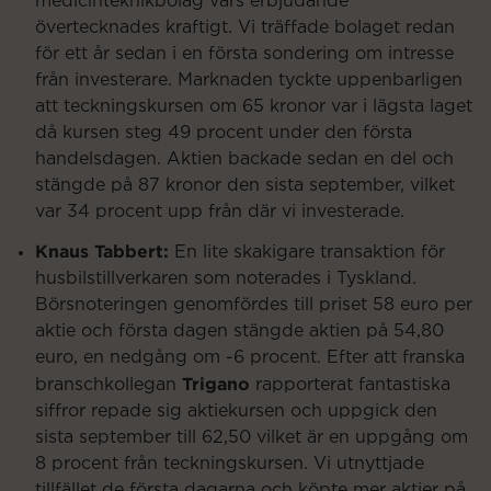
medicinteknikbolag vars erbjudande
övertecknades kraftigt. Vi träffade bolaget redan
för ett år sedan i en första sondering om intresse
från investerare. Marknaden tyckte uppenbarligen
att teckningskursen om 65 kronor var i lägsta laget
då kursen steg 49 procent under den första
handelsdagen. Aktien backade sedan en del och
stängde på 87 kronor den sista september, vilket
var 34 procent upp från där vi investerade.
Knaus Tabbert:
En lite skakigare transaktion för
husbilstillverkaren som noterades i Tyskland.
Börsnoteringen genomfördes till priset 58 euro per
aktie och första dagen stängde aktien på 54,80
euro, en nedgång om -6 procent. Efter att franska
Trigano
branschkollegan
rapporterat fantastiska
siffror repade sig aktiekursen och uppgick den
sista september till 62,50 vilket är en uppgång om
8 procent från teckningskursen. Vi utnyttjade
tillfället de första dagarna och köpte mer aktier på