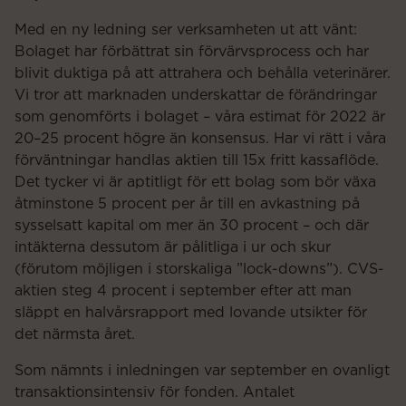
Med en ny ledning ser verksamheten ut att vänt:
Bolaget har förbättrat sin förvärvsprocess och har
blivit duktiga på att attrahera och behålla veterinärer.
Vi tror att marknaden underskattar de förändringar
som genomförts i bolaget – våra estimat för 2022 är
20–25 procent högre än konsensus. Har vi rätt i våra
förväntningar handlas aktien till 15x fritt kassaflöde.
Det tycker vi är aptitligt för ett bolag som bör växa
åtminstone 5 procent per år till en avkastning på
sysselsatt kapital om mer än 30 procent – och där
intäkterna dessutom är pålitliga i ur och skur
(förutom möjligen i storskaliga ”lock-downs”). CVS-
aktien steg 4 procent i september efter att man
släppt en halvårsrapport med lovande utsikter för
det närmsta året.
Som nämnts i inledningen var september en ovanligt
transaktionsintensiv för fonden. Antalet