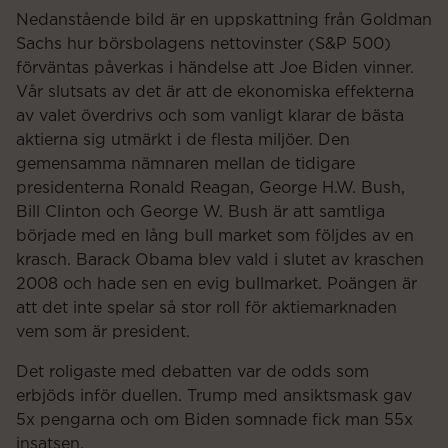
Nedanstående bild är en uppskattning från Goldman
Sachs hur börsbolagens nettovinster (S&P 500)
förväntas påverkas i händelse att Joe Biden vinner.
Vår slutsats av det är att de ekonomiska effekterna
av valet överdrivs och som vanligt klarar de bästa
aktierna sig utmärkt i de flesta miljöer. Den
gemensamma nämnaren mellan de tidigare
presidenterna Ronald Reagan, George H.W. Bush,
Bill Clinton och George W. Bush är att samtliga
började med en lång bull market som följdes av en
krasch. Barack Obama blev vald i slutet av kraschen
2008 och hade sen en evig bullmarket. Poängen är
att det inte spelar så stor roll för aktiemarknaden
vem som är president.
Det roligaste med debatten var de odds som
erbjöds inför duellen. Trump med ansiktsmask gav
5x pengarna och om Biden somnade fick man 55x
insatsen.