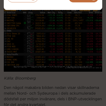
Källa: Bloomberg
Den något makabra bilden nedan visar skillnaderna
mellan Nord- och Sydeuropa i dels ackumulerade
dödsfall per miljon invånare, dels i BNP-utvecklingen
för det andra kvartalet.