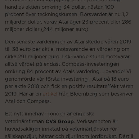
handlas aktien omkring 34 dollar, nästan 100
procent över teckningskursen. Börsvärdet är nu 1,2
miljarder dollar, varav Atai äger 23 procent eller 286
miljoner dollar (244 miljoner euro).
Den senaste värderingen av Atai skedde våren 2019
till 38 euro per aktie, motsvarande en värdering om
cirka 291 miljoner euro. I skrivande stund motsvarar
alltså värdet på endast Compass-investeringen
omkring 84 procent av Atais värdering. Lovande! Vi
genomförde vår första investering i Atai på 18 euro
per aktie 2018 och fick en positiv resultateffekt våren
2019. Här är en
artikel
från Bloomberg som beskriver
Atai och Compass.
Ett nytt innehav i fonden är engelska
CVS Group
veterinärsfirman
. Verksamheten är
huvudsakligen inriktad på veterinärtjänster för
sällskapsdjur, hästar och djur inom jordbruket. Därtill