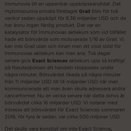
Immunovia till en uppenbar uppköpskandidat. Det
Grail
mytomspunna privata företaget
blev för två
veckor sedan uppköpt för 8,36 miljarder USD och de
har ännu ingen färdig produkt. Det var en
katalysator för Immunovias aktiekurs som vid tillfället
hade ett börsvärde som motsvarade 1/16 av Grail. Vi
kan inte Grail utan och innan men ett visst stöd för
Immunovias aktiekurs kan man ana. Två dagar
Exact Sciences
senare gick
aktiekurs upp så kraftigt
på Nasdaqbörsen att handeln stoppades under
några minuter. Börsvärdet ökade på några minuter
från 11 miljarder USD till 14 miljarder USD när man
kommunicerade att man även skulle adressera andra
cancerformer. Nu en vecka senare när detta skrivs är
börsvärdet cirka 16 miljarder USD. Vi noterar med
intresse att börsvärdet för Exact Sciences sommaren
2016, för fyra år sedan, var cirka 500 miljoner USD.
,
Det skulle vara konstigt om inte Exact Science