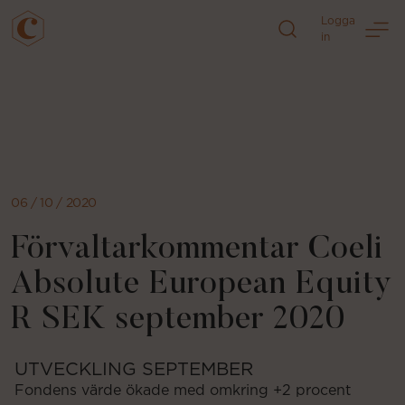
Logga
in
Direkt
till
sidans
innehåll
06 / 10 / 2020
Förvaltarkommentar Coeli
Absolute European Equity
R SEK september 2020
UTVECKLING SEPTEMBER
Fondens värde ökade med omkring +2 procent