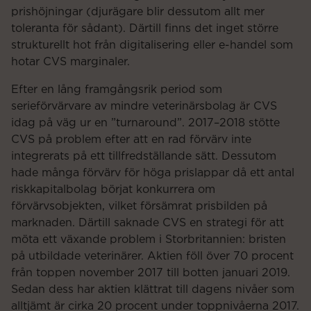
prishöjningar (djurägare blir dessutom allt mer
toleranta för sådant). Därtill finns det inget större
strukturellt hot från digitalisering eller e-handel som
hotar CVS marginaler.
Efter en lång framgångsrik period som
serieförvärvare av mindre veterinärsbolag är CVS
idag på väg ur en ”turnaround”. 2017–2018 stötte
CVS på problem efter att en rad förvärv inte
integrerats på ett tillfredställande sätt. Dessutom
hade många förvärv för höga prislappar då ett antal
riskkapitalbolag börjat konkurrera om
förvärvsobjekten, vilket försämrat prisbilden på
marknaden. Därtill saknade CVS en strategi för att
möta ett växande problem i Storbritannien: bristen
på utbildade veterinärer. Aktien föll över 70 procent
från toppen november 2017 till botten januari 2019.
Sedan dess har aktien klättrat till dagens nivåer som
alltjämt är cirka 20 procent under toppnivåerna 2017.