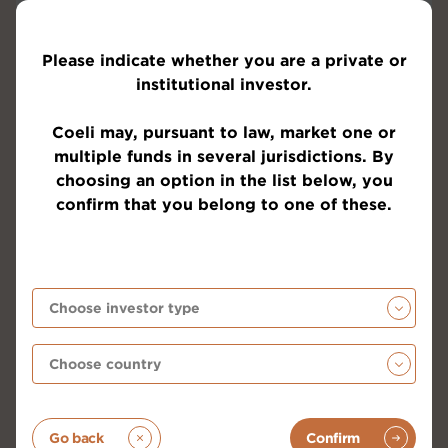
Please indicate whether you are a private or
institutional investor.
Coeli may, pursuant to law, market one or
multiple funds in several jurisdictions. By
choosing an option in the list below, you
confirm that you belong to one of these.
Vi misstänker att nedanstående bild väcker viss
förvåning hos er. Europabörserna är fortsatt ner en
hel del ju längre söderut man kommer (se kolumn till
höger). Sverige är en klart lysande stjärna även mätt
i euro och personligen har jag aldrig sett en sådan
variation mellan olika länder.
Go back
Confirm