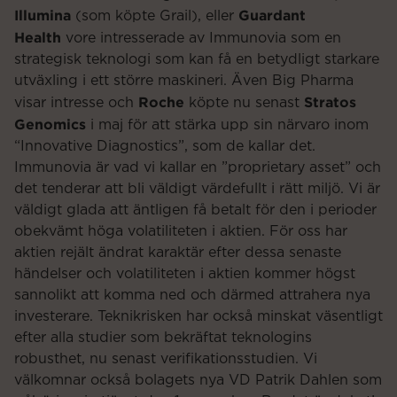
Illumina
Guardant
(som köpte Grail), eller
Health
vore intresserade av Immunovia som en
strategisk teknologi som kan få en betydligt starkare
utväxling i ett större maskineri. Även Big Pharma
Roche
Stratos
visar intresse och
köpte nu senast
Genomics
i maj för att stärka upp sin närvaro inom
“Innovative Diagnostics”, som de kallar det.
Immunovia är vad vi kallar en ”proprietary asset” och
det tenderar att bli väldigt värdefullt i rätt miljö. Vi är
väldigt glada att äntligen få betalt för den i perioder
obekvämt höga volatiliteten i aktien. För oss har
aktien rejält ändrat karaktär efter dessa senaste
händelser och volatiliteten i aktien kommer högst
sannolikt att komma ned och därmed attrahera nya
investerare. Teknikrisken har också minskat väsentligt
efter alla studier som bekräftat teknologins
robusthet, nu senast verifikationsstudien. Vi
välkomnar också bolagets nya VD Patrik Dahlen som