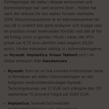
förfrågningar att delta i riktade emissioner och
börsnoteringar har varit enormt stort – flödet har
varit det största för oss sedan fonden startades
2018. Börsintroduktioner är en kärnverksamhet för
oss då vi snabbt kan göra analysen och bygga upp
en position innan marknaden förstått vad det är för
ett bolag (som vi gjorde i Musti i våras där IPO-
priset var 8,75 euro jämfört med dagens 20,50
euro). Under månaden deltog vi i börsnoteringarna
Nyxoah
Implantica
Knaus Tabbert
av
,
,
och i en
Swedencare
riktad emission från
:
Nyxoah:
Som en av två svenska institutioner hade
vi förmånen att delta i börsnoteringen av det
belgiska medicinteknikbolaget Nyxoah.
Teckningskursen var 17 EUR och stängde den 30
september 15 procent högre på 19,60 EUR.
Implantica:
Svenskt/schweiziskt