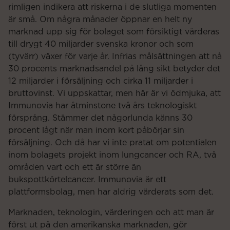
rimligen indikera att riskerna i de slutliga momenten
är små. Om några månader öppnar en helt ny
marknad upp sig för bolaget som försiktigt värderas
till drygt 40 miljarder svenska kronor och som
(tyvärr) växer för varje år. Infrias målsättningen att nå
30 procents marknadsandel på lång sikt betyder det
12 miljarder i försäljning och cirka 11 miljarder i
bruttovinst. Vi uppskattar, men här är vi ödmjuka, att
Immunovia har åtminstone två års teknologiskt
försprång. Stämmer det någorlunda känns 30
procent lågt när man inom kort påbörjar sin
försäljning. Och då har vi inte pratat om potentialen
inom bolagets projekt inom lungcancer och RA, två
områden vart och ett är större än
bukspottkörtelcancer. Immunovia är ett
plattformsbolag, men har aldrig värderats som det.
Marknaden, teknologin, värderingen och att man är
först ut på den amerikanska marknaden, gör