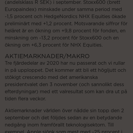
(andelsklass R SEK) i september. Stoxx600 (brett
Europaindex) minskade under samma period med
-1,5 procent och HedgeNordics NHX Equities ökade
preliminärt med +1,2 procent. Motsvarande siffror för
helåret är en ökning om +9,8 procent för fonden, en
minskning om -13,2 procent för Stoxx600 och en
ökning om +6,3 procent för NHX Equities.
AKTIEMARKNADER/MAKRO
Tre fjärdedelar av 2020 har nu passerat och vi rullar
in på upploppet. Det kommer att bli ett högljutt och
stökigt crescendo med det amerikanska
presidentvalet den 3 november (och sannolikt dess
efterdyningar) med ett valresultat som kan dra ut på
tiden flera veckor.
Aktiemarknader världen över nådde sin topp den 2
september och det följdes sedan av en betydande
nedgång inom framförallt teknologisektorn. Till
exempel, Apple sjönk som mest med -25 procent i