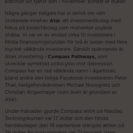
påbörjar sin tjänst den 1 november. Bordet är dukat!
Några gånger tidigare har vi skrivit om vårt
Atai
onoterade innehav
, ett investmentbolag med
fokus på biotechbolag som motverkar psykisk
ohälsa. Vi var en av endast cirka 10 investerare i
första finansieringsrundan för två år sedan med flera
mycket välkända investerare. Särskilt spännande är
Compass Pathways,
Atais investering i
som
utvecklar syntetiskt psilocybin mot depression.
Compass har en rad välkända namn i ägarlistan,
bland andra den tidiga Facebook-investeraren Peter
Thiel, hedgefondkändisen Michael Novogratz och
Christian Angermayer (som även är grundare av
Atai).
Under månaden gjorde Compass entré på Nasdaq.
Teckningskursen var 17 dollar och den första
handelsdagen den 18 september stängde aktien på
29 dollar. En kursuppgång om 71 procent. Idag