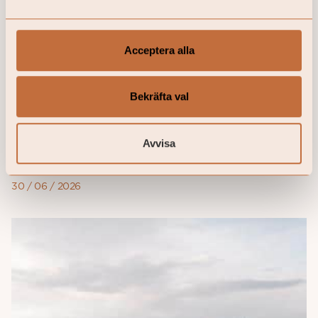
Acceptera alla
Coeli stärker sitt erbjudande med
specialistkompetens inom
Bekräfta val
fåmansbolag
Coeli har under våren utvecklat sitt erbjudande
inom Wealth Management genom att rekrytera
Avvisa
skattejuristen Frida Mohn, med
specialistkompetens inom fåmansbolag. ...
30 / 06 / 2026