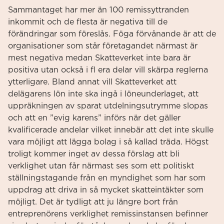
Sammantaget har mer än 100 remissyttranden
inkommit och de flesta är negativa till de
förändringar som föreslås. Föga förvånande är att de
organisationer som står företagandet närmast är
mest negativa medan Skatteverket inte bara är
positiva utan också i fl era delar vill skärpa reglerna
ytterligare. Bland annat vill Skatteverket att
delägarens lön inte ska ingå i löneunderlaget, att
uppräkningen av sparat utdelningsutrymme slopas
och att en ”evig karens” införs när det gäller
kvalificerade andelar vilket innebär att det inte skulle
vara möjligt att lägga bolag i så kallad träda. Högst
troligt kommer inget av dessa förslag att bli
verklighet utan får närmast ses som ett politiskt
ställningstagande från en myndighet som har som
uppdrag att driva in så mycket skatteintäkter som
möjligt. Det är tydligt att ju längre bort från
entreprenörens verklighet remissinstansen befinner