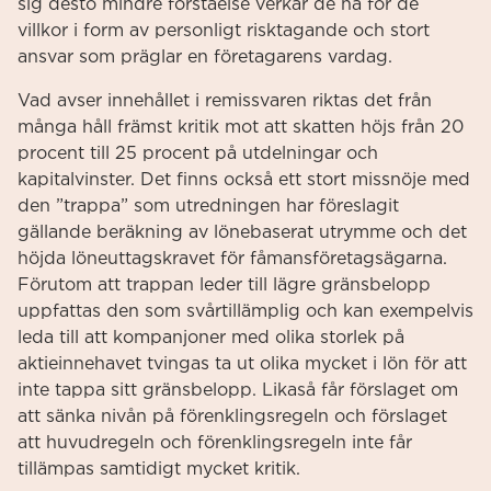
sig desto mindre förståelse verkar de ha för de
villkor i form av personligt risktagande och stort
ansvar som präglar en företagarens vardag.
Vad avser innehållet i remissvaren riktas det från
många håll främst kritik mot att skatten höjs från 20
procent till 25 procent på utdelningar och
kapitalvinster. Det finns också ett stort missnöje med
den ”trappa” som utredningen har föreslagit
gällande beräkning av lönebaserat utrymme och det
höjda löneuttagskravet för fåmansföretagsägarna.
Förutom att trappan leder till lägre gränsbelopp
uppfattas den som svårtillämplig och kan exempelvis
leda till att kompanjoner med olika storlek på
aktieinnehavet tvingas ta ut olika mycket i lön för att
inte tappa sitt gränsbelopp. Likaså får förslaget om
att sänka nivån på förenklingsregeln och förslaget
att huvudregeln och förenklingsregeln inte får
tillämpas samtidigt mycket kritik.