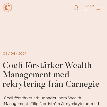
Logga
in
Direkt
till
sidans
innehåll
09 / 04 / 2024
Coeli förstärker Wealth
Management med
rekrytering från Carnegie
Coeli förstärker erbjudandet inom Wealth
Management. Filip Nordström är nyrekryterad med