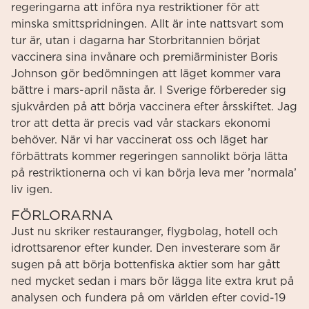
regeringarna att införa nya restriktioner för att
minska smittspridningen. Allt är inte nattsvart som
tur är, utan i dagarna har Storbritannien börjat
vaccinera sina invånare och premiärminister Boris
Johnson gör bedömningen att läget kommer vara
bättre i mars-april nästa år. I Sverige förbereder sig
sjukvården på att börja vaccinera efter årsskiftet. Jag
tror att detta är precis vad vår stackars ekonomi
behöver. När vi har vaccinerat oss och läget har
förbättrats kommer regeringen sannolikt börja lätta
på restriktionerna och vi kan börja leva mer ’normala’
liv igen.
FÖRLORARNA
Just nu skriker restauranger, flygbolag, hotell och
idrottsarenor efter kunder. Den investerare som är
sugen på att börja bottenfiska aktier som har gått
ned mycket sedan i mars bör lägga lite extra krut på
analysen och fundera på om världen efter covid-19