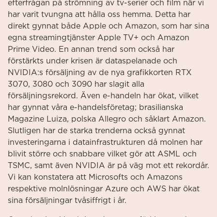
efterfrågan på strömning av tv-serier och film när vi
har varit tvungna att hålla oss hemma. Detta har
direkt gynnat både Apple och Amazon, som har sina
egna streamingtjänster Apple TV+ och Amazon
Prime Video. En annan trend som också har
förstärkts under krisen är dataspelanade och
NVIDIA:s försäljning av de nya grafikkorten RTX
3070, 3080 och 3090 har slagit alla
försäljningsrekord. Även e-handeln har ökat, vilket
har gynnat våra e-handelsföretag; brasilianska
Magazine Luiza, polska Allegro och såklart Amazon.
Slutligen har de starka trenderna också gynnat
investeringarna i datainfrastrukturen då molnen har
blivit större och snabbare vilket gör att ASML och
TSMC, samt även NVIDIA är på väg mot ett rekordår.
Vi kan konstatera att Microsofts och Amazons
respektive molnlösningar Azure och AWS har ökat
sina försäljningar tvåsiffrigt i år.