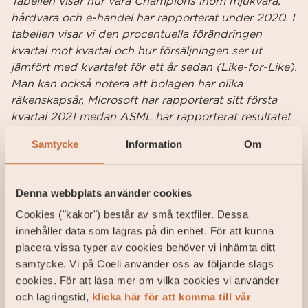
Tabellen visar hur våra Champions inom mjukvara,
hårdvara och e-handel har rapporterat under 2020. I
tabellen visar vi den procentuella förändringen
kvartal mot kvartal och hur försäljningen ser ut
jämfört med kvartalet för ett år sedan (Like-for-Like).
Man kan också notera att bolagen har olika
räkenskapsår, Microsoft har rapporterat sitt första
kvartal 2021 medan ASML har rapporterat resultatet
för tredjekvartalet 2020 under samma period. Källa:
Samtycke
Information
Om
Bloomberg
VÅRA TANKAR
Vi tror att ovanstående trender kommer fortsätta att
Denna webbplats använder cookies
vara starka under 2021, eftersom viruset kommer
Cookies ("kakor") består av små textfiler. Dessa
finnas kvar en bit in på det nya året och även att
innehåller data som lagras på din enhet. För att kunna
våra vanor har ändrats i grunden. Vi gillar att jobba
placera vissa typer av cookies behöver vi inhämta ditt
hemma, strömma serier och köpa på nätet. Då våra
samtycke. Vi på Coeli använder oss av följande slags
vanor har skiftat en aning är det inte solklart att det
cookies. För att läsa mer om vilka cookies vi använder
som gällde innan corona är det som gäller efter
och lagringstid,
klicka här för att komma till vår
corona. En del i yrket som fondförvaltare är att vara