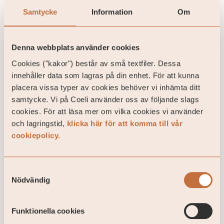
Samtycke
Information
Om
Denna webbplats använder cookies
Cookies ("kakor") består av små textfiler. Dessa
innehåller data som lagras på din enhet. För att kunna
placera vissa typer av cookies behöver vi inhämta ditt
Coeli stärker sitt erbjudande med
samtycke. Vi på Coeli använder oss av följande slags
cookies. För att läsa mer om vilka cookies vi använder
specialistkompetens inom
och lagringstid,
klicka här för att komma till vår
fåmansbolag
cookiepolicy.
Coeli har under våren utvecklat sitt erbjudande
inom Wealth Management genom att rekrytera
skattejuristen Frida Mohn, med
Samtyckesval
specialistkompetens inom fåmansbolag. ...
Nödvändig
30 / 06 / 2026
Funktionella cookies