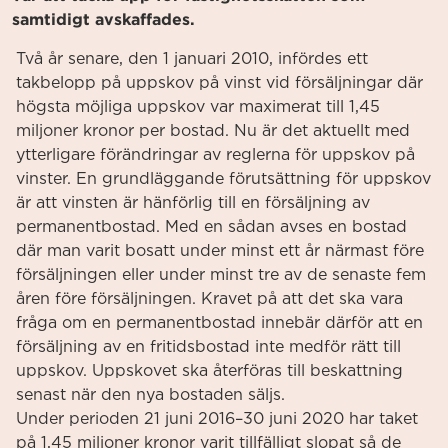
samtidigt avskaffades.
Två år senare, den 1 januari 2010, infördes ett
takbelopp på uppskov på vinst vid försäljningar där
högsta möjliga uppskov var maximerat till 1,45
miljoner kronor per bostad. Nu är det aktuellt med
ytterligare förändringar av reglerna för uppskov på
vinster. En grundläggande förutsättning för uppskov
är att vinsten är hänförlig till en försäljning av
permanentbostad. Med en sådan avses en bostad
där man varit bosatt under minst ett år närmast före
försäljningen eller under minst tre av de senaste fem
åren före försäljningen. Kravet på att det ska vara
fråga om en permanentbostad innebär därför att en
försäljning av en fritidsbostad inte medför rätt till
uppskov. Uppskovet ska återföras till beskattning
senast när den nya bostaden säljs.
Under perioden 21 juni 2016–30 juni 2020 har taket
på 1,45 miljoner kronor varit tillfälligt slopat så de