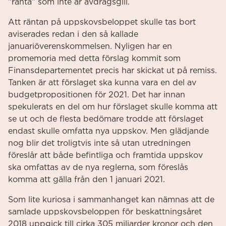
”ränta” som inte är avdragsgill.
Att räntan på uppskovsbeloppet skulle tas bort
aviserades redan i den så kallade
januariöverenskommelsen. Nyligen har en
promemoria med detta förslag kommit som
Finansdepartementet precis har skickat ut på remiss.
Tanken är att förslaget ska kunna vara en del av
budgetpropositionen för 2021. Det har innan
spekulerats en del om hur förslaget skulle komma att
se ut och de flesta bedömare trodde att förslaget
endast skulle omfatta nya uppskov. Men glädjande
nog blir det troligtvis inte så utan utredningen
föreslår att både befintliga och framtida uppskov
ska omfattas av de nya reglerna, som föreslås
komma att gälla från den 1 januari 2021.
Som lite kuriosa i sammanhanget kan nämnas att de
samlade uppskovsbeloppen för beskattningsåret
2018 uppgick till cirka 305 miljarder kronor och den