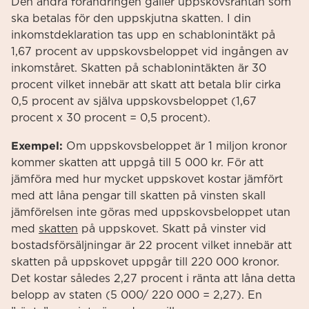
Den andra förändringen gäller uppskovsräntan som
ska betalas för den uppskjutna skatten. I din
inkomstdeklaration tas upp en schablonintäkt på
1,67 procent av uppskovsbeloppet vid ingången av
inkomståret. Skatten på schablonintäkten är 30
procent vilket innebär att skatt att betala blir cirka
0,5 procent av själva uppskovsbeloppet (1,67
procent x 30 procent = 0,5 procent).
Exempel:
Om uppskovsbeloppet är 1 miljon kronor
kommer skatten att uppgå till 5 000 kr. För att
jämföra med hur mycket uppskovet kostar jämfört
med att låna pengar till skatten på vinsten skall
jämförelsen inte göras med uppskovsbeloppet utan
med
skatten
på uppskovet. Skatt på vinster vid
bostadsförsäljningar är 22 procent vilket innebär att
skatten på uppskovet uppgår till 220 000 kronor.
Det kostar således 2,27 procent i ränta att låna detta
belopp av staten (5 000/ 220 000 = 2,27). En