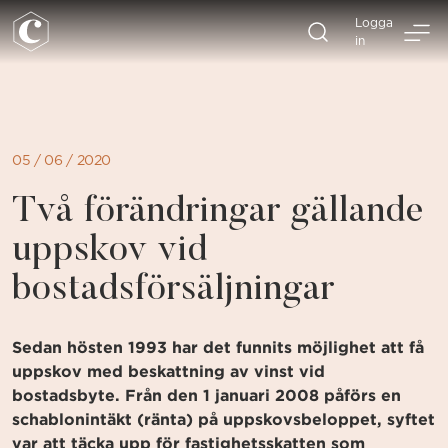
Direkt
Logga
till
in
sidans
innehåll
05 / 06 / 2020
Två förändringar gällande
uppskov vid
bostadsförsäljningar
Sedan hösten 1993 har det funnits möjlighet att få
uppskov med beskattning av vinst vid
bostadsbyte. Från den 1 januari 2008 påförs en
schablonintäkt (ränta) på uppskovsbeloppet, syftet
var att täcka upp för fastighetsskatten som