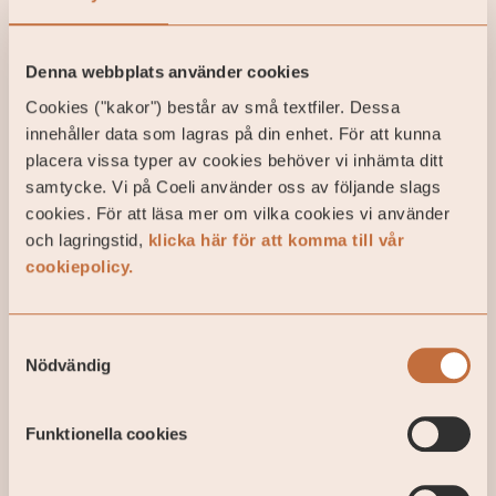
När det gäller uppskovsräntan förändras läget om
förslaget genomförs. Det tidigare rådet har varit att,
om man kunnat, utöka bostadslånen och istället
Denna webbplats använder cookies
betala av skatten. Skälet till detta har naturligtvis
Cookies ("kakor") består av små textfiler. Dessa
varit det låga ränteläget då man har kunnat låna till
innehåller data som lagras på din enhet. För att kunna
betydligt lägre ränta än vad det kostar att ha ett
placera vissa typer av cookies behöver vi inhämta ditt
uppskov. För dem som inte har haft det utrymmet i
samtycke. Vi på Coeli använder oss av följande slags
sin privatekonomi har det ändå varit ett intressant
cookies. För att läsa mer om vilka cookies vi använder
alternativ att ta detta ”lån” från staten om det funnits
och lagringstid,
klicka här för att komma till vår
behov för att kunna finansiera sitt bostadsköp.
cookiepolicy.
Fördelen är att man alltid får detta lån beviljat av
staten, att räntan ändå varit förhållandevis låg och
att lånet är amorteringsfritt. Om uppskovsräntan tas
Samtyckesval
bort blir det ännu förmånligare eftersom du kommer
Nödvändig
kunna låna upp till 660 000 kronor (3 miljoner x 22
procent) av staten räntefritt och utan krav på
Funktionella cookies
amortering.